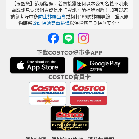
【提醒您】詐騙猖獗，若您接獲任何以本公司名義不明來
電或訊息要求個資或信用卡資訊，請拒絕回應！如有疑慮
請參考好市多
防止詐騙宣導
或撥打165防詐騙專線。登入購
物時將
啟動帳號雙重驗證
以保障您自身帳戶安全。
下載COSTCO好市多APP
COSTCO會員卡