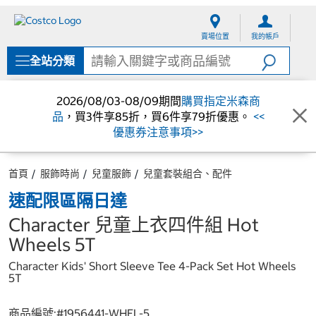
跳
跳
至
至
賣場位置
我的帳戶
內
導
容
覽
全站分類
選
單
2026/08/03-08/09期間
購買指定米森商
品
，買3件享85折，買6件享79折優惠。
<<
優惠券注意事項>>
首頁
服飾時尚
兒童服飾
兒童套裝組合、配件
速配限區隔日達
Character 兒童上衣四件組 Hot
Wheels 5T
Character Kids' Short Sleeve Tee 4-Pack Set Hot Wheels
5T
商品編號:#
1956441-WHEL-5