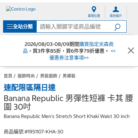
跳
跳
至
至
賣場位置
我的帳戶
內
導
容
覽
全站分類
選
單
2026/08/03-08/09期間
購買指定米森商
品
，買3件享85折，買6件享79折優惠。
<<
優惠券注意事項>>
首頁
服飾時尚
男裝服飾
男褲裝
速配限區隔日達
Banana Republic 男彈性短褲 卡其 腰
圍 30吋
Banana Republic Men's Stretch Short Khaki Waist 30 inch
商品編號:#
1951107-KHA-30