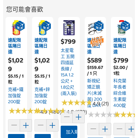
您可能會喜歡
速配限
速配限
速配限
速配限
$799
區隔日
區隔日
區隔日
區隔日
太星電
達
達
達
達
工 五開
$1,02
$1,02
$589
$799
四插延
$159.67
$2.00 /
9
9
長線 /
/ 1 只
1粒
15A 1.2
$5.15 / 1
$5.15 / 1
新視紀
科克蘭
公尺 +
粒
粒
矯正鏡
年長者
1.8公尺
克補+鐵
克補+鋅
片(未滅
綜合維
(兩入裝)
加強錠
加強錠
菌) 200
生素錠
★
★
★
★
★
★
★
★
★
★
200錠
200錠
4.9 (21)
度 DAX
400錠
★
★
★
★
★
★
★
★
★
★
★
★
★
★
★
★
★
★
★
★
4.9 (480)
4.8 (679)
★
★
★
★
★
★
★
★
★
★
★
★
★
★
★
★
加入購物車