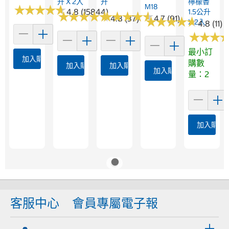
升 X 2入
升
檸檬香
M18
★
★
★
★
★
★
★
★
★
★
4.8 (15844)
1.5公升
★
★
★
★
★
★
★
★
★
★
★
★
★
★
★
★
★
★
★
★
4.8 (37)
4.7 (91)
★
★
★
★
★
★
★
★
★
★
X 2入
4.8 (11)
★
★
★
★
★
★
最小訂
加入購物車
購數
加入購物車
加入購物車
加入購物車
量：2
加入購物
客服中心
會員專屬電子報