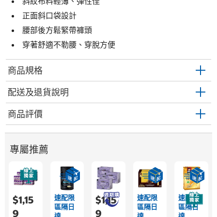
斜紋布料輕薄、彈性佳
正面斜口袋設計
腰部後方鬆緊帶褲頭
穿著舒適不勒腰、穿脫方便
商品規格
配送及退貨說明
商品評價
專屬推薦
速配限
速配限
速配限
$1,15
$1,15
區隔日
區隔日
區隔日
9
9
達
達
達