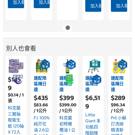
加入購物車
加入購物車
加入購物車
加入購物
別人也會看
速配限
速配限
速配限
速配限
$1,15
區隔日
區隔日
區隔日
區隔日
9
達
達
達
達
$0.14 / 1
$435
$399
$6,51
$289
張
$83.66
$399.00
$96.34
9
科克蘭
/ 1公升
/ 1公升
/ 1公升
三層抽
Little
F.I. 100%
科克蘭
Pril 小蘇
取衛生
Giant 多
純芥花
初榨橄
打洗碗
紙 120抽
功能四
油 2.6公
欖油 1 公
精清新
X 72入
階鋁梯