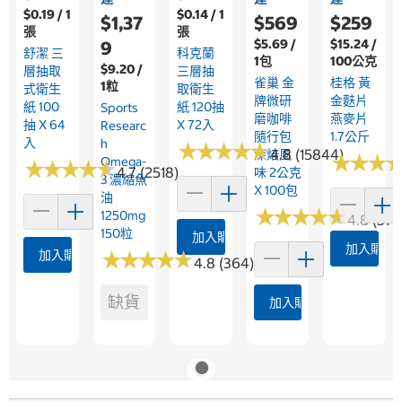
$0.19 / 1
$0.14 / 1
$1,37
$569
$259
張
張
$5.69 /
$15.24 /
9
舒潔 三
科克蘭
1包
100公克
$9.20 /
層抽取
三層抽
雀巢 金
桂格 黃
1粒
式衛生
取衛生
牌微研
金麩片
紙 100
紙 120抽
Sports
磨咖啡
燕麥片
抽 X 64
X 72入
Researc
隨行包
1.7公斤
入
H
★
★
★
★
★
★
★
★
★
★
4.8 (15844)
深焙風
★
★
★
★
★
★
Omega-
★
★
★
★
★
★
★
★
★
★
4.7 (2518)
味 2公克
3 濃縮魚
X 100包
油
★
★
★
★
★
★
★
★
★
★
1250mg
4.8 (376
150粒
加入購物車
加入購物
加入購物車
★
★
★
★
★
★
★
★
★
★
4.8 (364)
缺貨
加入購物車