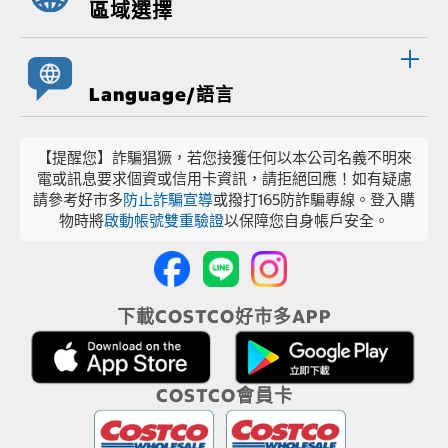
區域選擇
Language/語言
【提醒您】詐騙猖獗，若您接獲任何以本公司名義不明來
電或訊息要求個資或信用卡資訊，請拒絕回應！如有疑慮
請參考好市多
防止詐騙宣導
或撥打165防詐騙專線。登入購
物時將
啟動帳號雙重驗證
以保障您自身帳戶安全。
下載COSTCO好市多APP
COSTCO會員卡