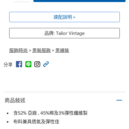
速配說明 »
品牌: Tailor Vintage
服飾時尚
>
男裝服飾
>
男褲裝
分享
商品敍述
含52% 亞麻 , 45%棉及3%彈性纖維製
布料兼具透氣及彈性佳