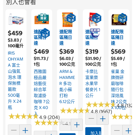
別人也會看
速配限
速配限
速配限
速配限
$459
區隔日
區隔日
區隔日
區隔日
$3.83 /
達
達
達
達
100毫升
$469
$369
$319
$569
IRIS
$11.73 /
$6.03 /
$31.90 /
$5.69 /
OHYAM
1包
100公克
100公克
1包
A 富士
山強氣
西雅圖
ARM &
卡樂比
雀巢 金
泡水 環
極品嚴
HAMME
富果樂
牌微研
保無標
焙藝伎
R 多功
水果早
磨咖啡
籤款
綜合萃
能小蘇
餐麥片 1
隨行包
500毫
取濾掛
打粉
公斤
深焙風
升 X 24
咖啡 7公
6.12公斤
味 2公克
★
★
★
★
★
★
★
★
★
★
4.8 (132
瓶
克 X 40
X 100包
★
★
★
★
★
★
★
★
★
★
4.8 (1667)
入
★
★
★
★
★
★
★
★
★
★
★
★
★
★
★
★
4.9 (204)
★
★
★
★
★
★
★
★
★
★
4.1 (535)
加入購物車