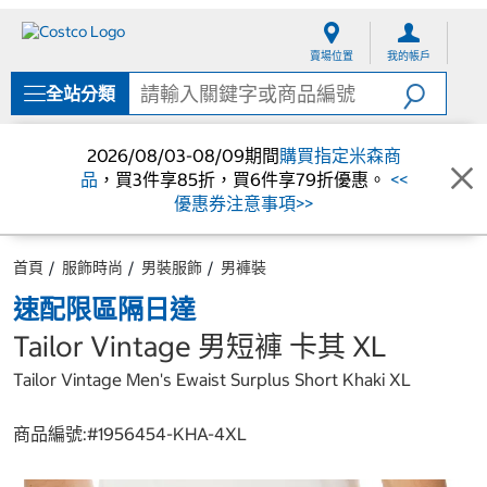
跳
跳
至
至
賣場位置
我的帳戶
內
導
容
覽
全站分類
選
單
2026/08/03-08/09期間
購買指定米森商
品
，買3件享85折，買6件享79折優惠。
<<
優惠券注意事項>>
首頁
服飾時尚
男裝服飾
男褲裝
速配限區隔日達
Tailor Vintage 男短褲 卡其 XL
Tailor Vintage Men's Ewaist Surplus Short Khaki XL
商品編號:#
1956454-KHA-4XL