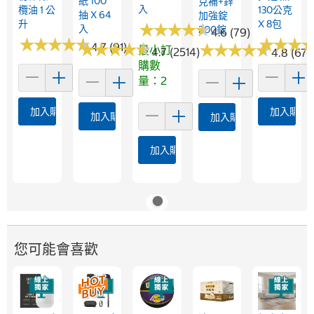
紙 100
克補+鋅
入
欖油 1 公
130公克
抽 X 64
加強錠
升
X 8包
★
★
★
★
★
★
★
★
★
★
入
200錠
4.6 (79)
★
★
★
★
★
★
★
★
★
★
★
★
★
★
★
★
★
★
★
★
★
★
★
★
★
★
4.7 (91)
★
★
★
★
★
★
★
★
★
★
最小訂
4.7 (2514)
4.8 (678
購數
量：2
加入購物車
加入購物
加入購物車
加入購物車
加入購物車
您可能會喜歡