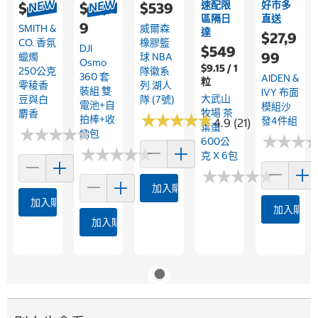
速配限
好市多
$499
$14,11
$539
區隔日
直送
9
SMITH &
威爾森
達
$27,9
CO. 香氛
橡膠籃
DJI
$549
99
蠟燭
球 NBA
Osmo
$9.15 / 1
250公克
隊徽系
360 套
AIDEN &
粒
零稜香
列 湖人
裝組 雙
IVY 布面
大武山
豆與白
隊 (7號)
電池+自
模組沙
牧場 茶
麝香
★
★
★
★
★
★
★
★
★
★
拍棒+收
發4件組
4.9 (21)
葉蛋
★
★
★
★
★
★
★
★
★
★
納包
★
★
★
★
★
★
600公
★
★
★
★
★
★
★
★
★
★
克 X 6包
★
★
★
★
★
★
★
★
★
★
加入購物車
加入購物車
加入購物
加入購物車