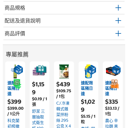
商品規格
配送及退貨說明
商品評價
專屬推薦
速配限
速配限
速配限
$1,15
$439
區隔日
區隔日
區隔日
$109.75
9
達
達
達
/ 1包
$0.19 / 1
$399
$1,02
$335
CJ 冷凍
張
$399.00
$33.13 /
9
韓式雜
舒潔 三
/ 1公升
1包
菜拌粉
$5.15 / 1
層抽取
絲 295
科克蘭
農心 辛
粒
式衛生
公克 X 4
初榨橄
拉麵 黑