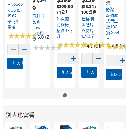
張
Vivoboo
$399.00
$15.24 /
9
舒潔 三
K Go 15
/ 1公升
100公克
層抽取
15.6吋
飛利浦
科克蘭
桂格 黃
式衛生
筆記型
品玥
初榨橄
金麩片
紙 100
電腦
Luna
欖油 1 公
燕麥片
抽 X 64
LED檯
★
★
★
★
★
★
★
★
★
★
升
1.7公斤
5.0 (2)
入
燈
★
★
★
★
★
★
★
★
★
★
★
★
★
★
★
★
★
★
★
★
★
★
★
★
★
★
4.7 (91)
4.8 (143
★
★
★
★
★
★
★
★
★
★
加入購物車
加入購物車
加入購物車
加入購物
別人也會看