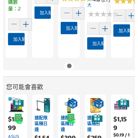
★
★
★
★
★
★
購數
大
量：2
★
★
★
★
★
★
★
★
★
★
加入購物車
加入購物車
加入購物
加入購物車
加入購物車
您可能會喜歡
速配限
速配限
速配限
$15,9
$1,15
區隔日
區隔日
區隔日
99
9
達
達
達
$0.19 / 1
ASUS
$1,54
$399
$259