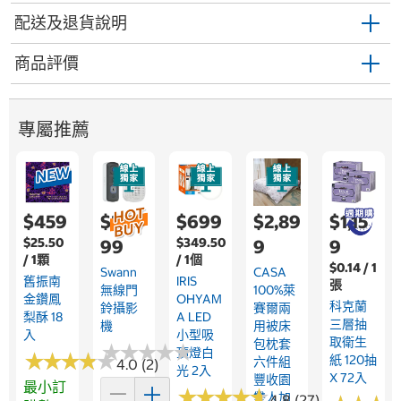
配送及退貨說明
商品評價
專屬推薦
$459
$2,9
$699
$2,89
$1,15
$25.50
$349.50
99
9
9
/ 1顆
/ 1個
$0.14 / 1
Swann
CASA
舊振南
IRIS
張
無線門
100%萊
金鑽鳳
OHYAM
科克蘭
鈴攝影
賽爾兩
梨酥 18
A LED
三層抽
機
用被床
入
小型吸
取衛生
包枕套
★
★
★
★
★
★
★
★
★
★
頂燈白
★
★
★
★
★
★
★
★
★
★
紙 120抽
六件組
4.0 (2)
光 2入
X 72入
豐收園
最小訂
★
★
★
★
★
★
★
★
★
★
雙人加
4.8 (27)