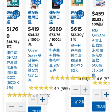
速配限
速配限
速配限
速配限
$459
區隔日
區隔日
區隔日
區隔日
$3.83 /
達
達
達
達
100毫升
$1,76
$419
$669
$615
IRIS
$34.32
$73.76
$12.30 /
9
OHYAM
/ 100公
/ 100公
1包
A 富士
$14.75 /
克
克
山強氣
鮮一杯
1粒
Ocean
科克蘭
泡水 環
巴西喜
澳佳寶
Spray 蔓
有機祕
保無標
拉朵濾
DHA精
越莓乾
魯咖啡
籤款
掛咖啡
粹濃縮
減少砂
豆 907
500毫
11公克 X
深海魚
糖配方
公克
升 X 24
50入
油膠囊
1221公
瓶
★
★
★
★
★
★
★
★
★
★
★
★
★
★
★
★
★
★
★
★
120顆
4.6 (61)
4.6 (839
克
★
★
★
★
★
★
(60顆 X
★
★
★
★
★
★
★
★
★
★
2瓶)
4.7 (555)
★
★
★
★
★
★
★
★
★
★
4.8 (1250)
加入購物車
加入購物
加入購物車