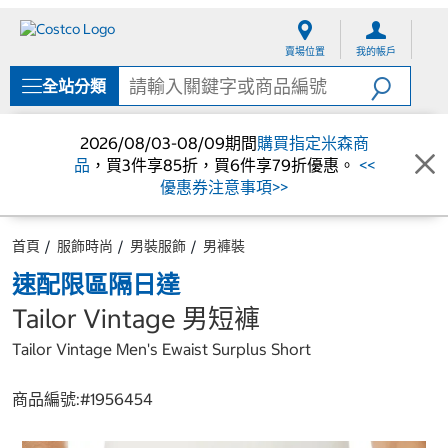
跳
跳
至
至
賣場位置
我的帳戶
內
導
容
覽
全站分類
選
單
2026/08/03-08/09期間
購買指定米森商
品
，買3件享85折，買6件享79折優惠。
<<
優惠券注意事項>>
首頁
服飾時尚
男裝服飾
男褲裝
速配限區隔日達
Tailor Vintage 男短褲
Tailor Vintage Men's Ewaist Surplus Short
商品編號:#
1956454