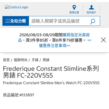
跳
跳
至
至
賣場位置
我的帳戶
內
導
容
覽
全站分類
選
單
2026/08/03-08/09期間
購買指定米森商
品
，買3件享85折，買6件享79折優惠。
<<
優惠券注意事項>>
首頁
服飾時尚
手錶
男錶
Frederique Constant Slimline系列
男錶 FC-220V5S5
Frederique Constant Slimline Men's Watch FC-220V5S5
商品編號:#
133897