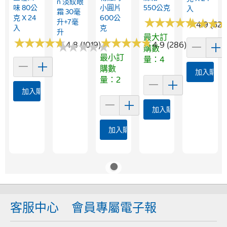
N 淡紋眼
味 80公
小圓片
550公克
入
霜 30毫
克 X 24
600公
★
★
★
★
★
★
★
★
★
★
★
★
★
★
★
★
升+7毫
4.9 (529
入
克
升
最大訂
★
★
★
★
★
★
★
★
★
★
★
★
★
★
★
★
★
★
★
★
★
★
4.8 (1019)
★
★
★
★
★
★
★
★
4.9 (286)
購數
最小訂
量：4
購數
加入購物
量：2
加入購物車
加入購物車
加入購物車
客服中心
會員專屬電子報