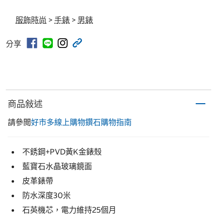
服飾時尚
>
手錶
>
男錶
分享
商品敍述
請參閲
好市多線上購物鑽石購物指南
不銹鋼+PVD黃K金錶殼
藍寶石水晶玻璃鏡面
皮革錶帶
防水深度30米
石英機芯，電力維持25個月