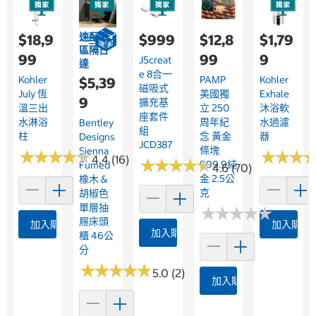
速配限
$18,9
$999
$12,8
$1,79
區隔日
99
99
9
J5creat
達
E 8合一
Kohler
PAMP
Kohler
$5,39
磁吸式
July 恆
美國獨
Exhale
9
擴充基
溫三出
立 250
沐浴軟
座套件
水淋浴
周年紀
水過濾
Bentley
組
柱
念 黃金
器
Designs
JCD387
條塊
Sienna
★
★
★
★
★
★
★
★
★
★
★
★
★
★
★
★
4.4 (16)
★
★
★
★
★
★
★
★
★
★
999.9純
Fumed
4.6 (70)
金 2.5公
橡木 &
克
胡椒色
單層抽
★
★
★
★
★
★
★
★
★
★
屜床頭
加入購物車
加入購物
加入購物車
櫃 46公
分
★
★
★
★
★
★
★
★
★
★
5.0 (2)
加入購物車