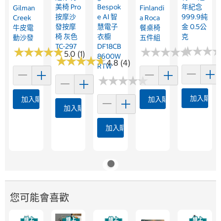
美椅 Pro
Bespok
年紀念
Gilman
Finlandi
按摩沙
E AI 智
999.9純
Creek
A Roca
發按摩
慧電子
金 0.5公
牛皮電
餐桌椅
椅 灰色
衣櫥
克
動沙發
五件組
TC-297
DF18CB
★
★
★
★
★
★
★
★
★
★
★
★
★
★
★
★
★
★
★
★
★
★
★
★
★
★
5.0 (1)
8600W
★
★
★
★
★
★
★
★
★
★
4.8 (4)
RTW
★
★
★
★
★
★
★
★
★
★
加入購物
加入購物車
加入購物車
加入購物車
加入購物車
您可能會喜歡