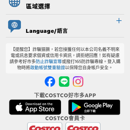
區域選擇
Language/語言
【提醒您】詐騙猖獗，若您接獲任何以本公司名義不明來
電或訊息要求個資或信用卡資訊，請拒絕回應！如有疑慮
請參考好市多
防止詐騙宣導
或撥打165防詐騙專線。登入購
物時將
啟動帳號雙重驗證
以保障您自身帳戶安全。
下載COSTCO好市多APP
COSTCO會員卡