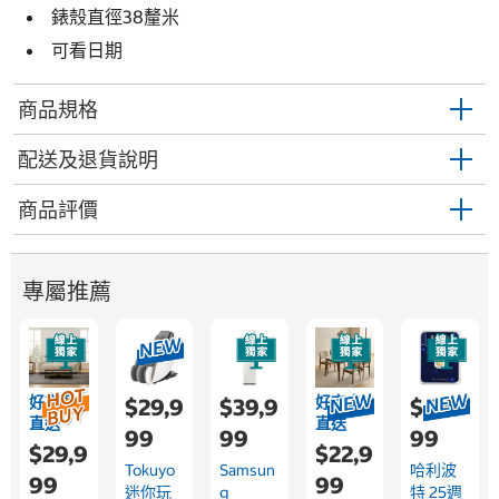
錶殼直徑38釐米
可看日期
商品規格
配送及退貨說明
商品評價
專屬推薦
好市多
好市多
$29,9
$39,9
$4,0
直送
直送
99
99
99
$29,9
$22,9
Tokuyo
Samsun
哈利波
99
99
迷你玩
G
特 25週