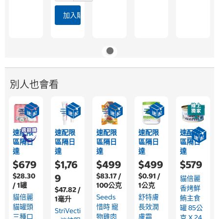
加入購物車
別人也會看
速配限
速配限
速配限
速配限
速配限
區隔日
區隔日
區隔日
區隔日
區隔日
達
達
達
達
達
$679
$1,76
$499
$499
$579
$28.30
$83.17 /
$0.91 /
9
貓倍麗
/ 1罐
100公克
1公克
香烤鮮
$47.82 /
貓倍麗
Seeds
舒特膚
鮪主食
1毫升
貓罐頭
惜時 寵
長效潤
罐 85公
StriVecti
三種口
物雞肉
膚霜
克 X 24