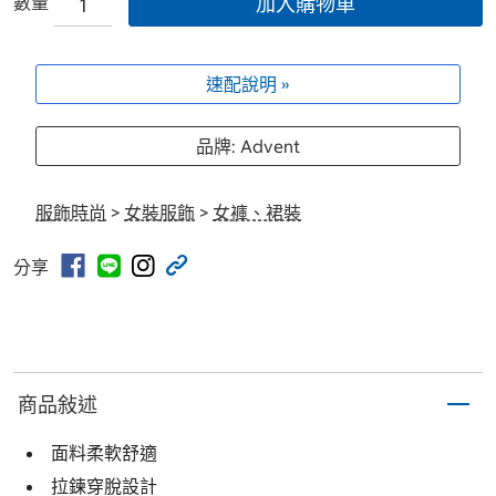
數量
加入購物車
速配說明 »
品牌: Advent
服飾時尚
>
女裝服飾
>
女褲、裙裝
分享
商品敍述
面料柔軟舒適
拉鍊穿脫設計