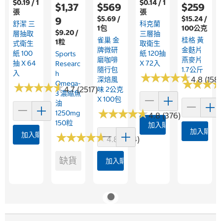
$0.19 / 1
$0.14 / 1
$1,37
$569
$259
張
張
$5.69 /
$15.24 /
9
舒潔 三
科克蘭
1包
100公克
$9.20 /
層抽取
三層抽
雀巢 金
桂格 黃
1粒
式衛生
取衛生
牌微研
金麩片
紙 100
紙 120抽
Sports
磨咖啡
燕麥片
抽 X 64
X 72入
Researc
隨行包
1.7公斤
入
H
★
★
★
★
★
★
★
★
★
★
4.8 (158
深焙風
★
★
★
★
★
★
Omega-
★
★
★
★
★
★
★
★
★
★
4.7 (2517)
味 2公克
3 濃縮魚
X 100包
油
★
★
★
★
★
★
★
★
★
★
1250mg
4.8 (376)
150粒
加入購物車
加入購物
加入購物車
★
★
★
★
★
★
★
★
★
★
4.8 (364)
缺貨
加入購物車