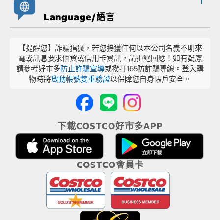
Language/語言
【提醒您】詐騙猖獗，若您接獲任何以本公司名義不明來
電或訊息要求個資或信用卡資訊，請拒絕回應！如有疑慮
請參考好市多
防止詐騙宣導
或撥打165防詐騙專線。登入購
物時將
啟動帳號雙重驗證
以保障您自身帳戶安全。
下載COSTCO好市多APP
COSTCO會員卡