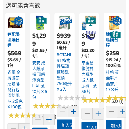
您可能會喜歡
速配限
速配限
$1,29
$939
$1,29
區隔日
區隔日
$0.63 /
9
9
達
達
1毫升
$21.65 /
$23.20
$569
$259
BOTANI
1片
/ 1片
$5.69 /
$15.24 /
ST 植物
安安 成
來復易
1包
100公克
性彈潤
人紙尿
復健褲
蓬鬆洗
雀巢 金
桂格 黃
褲 頂級
內褲型
髮精
牌微研
金麩片
淨爽型
成人紙
750毫升
磨咖啡
燕麥片
L-XL號
尿褲 L號
X 2入
隨行包
1.7公斤
10片 X 6
56片
深焙風
★
★
★
★
★
★
★
★
★
★
★
★
★
★
★
★
包
★
★
★
★
★
★
★
★
★
★
5.0 (1)
味 2公克
★
★
★
★
★
★
★
★
★
★
4.4 (16)
X 100包
★
★
★
★
★
★
★
★
★
★
4.8 (376)
加入購物車
加入購物
加入購物車