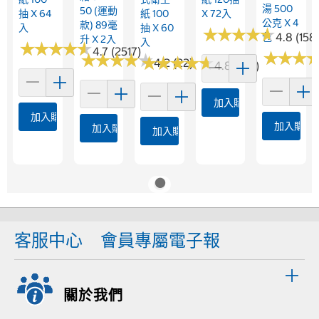
湯 500
50 (運動
抽 X 64
紙 100
X 72入
公克 X 4
款) 89毫
入
抽 X 60
★
★
★
★
★
★
★
★
★
★
4.8 (158
包
升 X 2入
入
★
★
★
★
★
★
★
★
★
★
4.7 (2517)
★
★
★
★
★
★
★
★
★
★
★
★
★
★
★
★
★
★
★
★
★
★
★
★
★
★
4.2 (22)
4.8 (961)
加入購物車
加入購物車
加入購物
加入購物車
加入購物車
客服中心
會員專屬電子報
關於我們