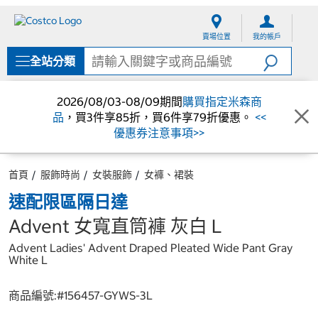
跳
跳
至
至
賣場位置
我的帳戶
內
導
容
覽
全站分類
選
單
2026/08/03-08/09期間
購買指定米森商
品
，買3件享85折，買6件享79折優惠。
<<
優惠券注意事項>>
首頁
服飾時尚
女裝服飾
女褲、裙裝
速配限區隔日達
Advent 女寬直筒褲 灰白 L
Advent Ladies' Advent Draped Pleated Wide Pant Gray
White L
商品編號:#
156457-GYWS-3L