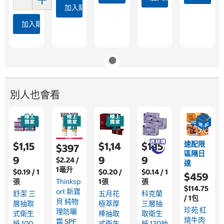
加入購物車
加入購物車
別人也會看
速配限
$1,15
$1,14
$1,15
$397
區隔日
9
9
9
$2.24 /
達
1毫升
$0.19 / 1
$0.20 /
$0.14 / 1
$459
Thinksp
張
1張
張
$114.75
Ort 新寶
舒潔 三
五月花
科克蘭
/ 1包
貝 純物
層抽取
極萃厚
三層抽
珍苑 紅
理防曬
式衛生
棒抽取
取衛生
燒牛肉
霜 SPF
紙 100
式衛生
紙 120抽