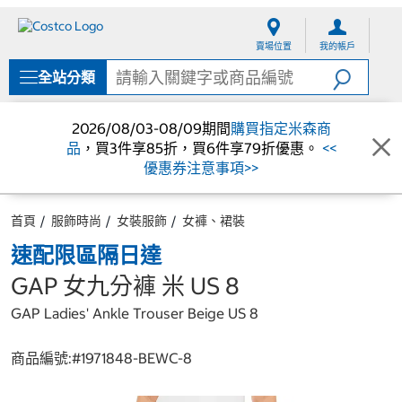
跳
跳
至
至
賣場位置
我的帳戶
內
導
容
覽
全站分類
選
單
2026/08/03-08/09期間
購買指定米森商
品
，買3件享85折，買6件享79折優惠。
<<
優惠券注意事項>>
首頁
服飾時尚
女裝服飾
女褲、裙裝
速配限區隔日達
GAP 女九分褲 米 US 8
GAP Ladies' Ankle Trouser Beige US 8
商品編號:#
1971848-BEWC-8