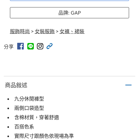
品牌: GAP
服飾時尚
>
女裝服飾
>
女褲、裙裝
分享
商品敍述
九分休閒褲型
兩側口袋造型
含棉材質，穿著舒適
百搭色系
實際尺寸跟顏色依現場為準