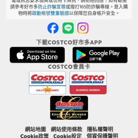
電或訊息要求個資或信用卡資訊，請拒絕回應！如有疑慮
請參考好市多
防止詐騙宣導
或撥打165防詐騙專線。登入購
物時將
啟動帳號雙重驗證
以保障您自身帳戶安全。
下載COSTCO好市多APP
COSTCO會員卡
網站地圖
網站使用條款
隱私權聲明
Cookie政策
Cookie設定
個資保護聲明