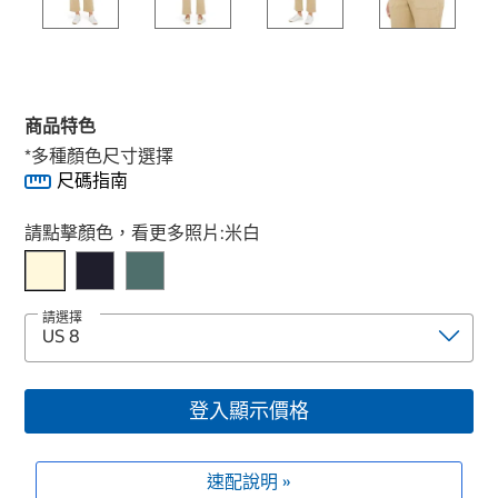
商品特色
*多種顏色尺寸選擇
尺碼指南
Select product
請點擊顏色，看更多照片:
米白
請選擇
登入顯示價格
速配說明 »