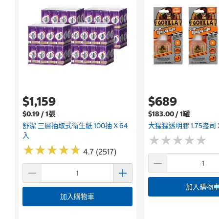
$1,159
$689
$0.19 / 1張
$183.00 / 1罐
舒潔 三層抽取式衛生紙 100抽 X 64
大猩猩透明膠 1.75盎司 
入
★
★
★
★
★
★
★
★
★
★
★
★
★
★
★
★
★
★
★
★
4.7 (2517)
加入購物
加入購物車