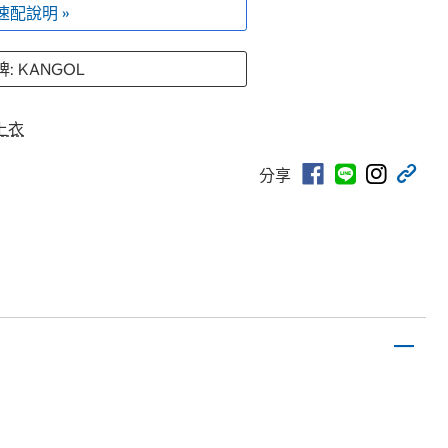
速配說明 »
: KANGOL
上衣
分享