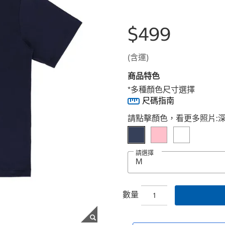
$499
(含運)
商品特色
*多種顏色尺寸選擇
尺碼指南
Select product
請點擊顏色，看更多照片:
請選擇
數量