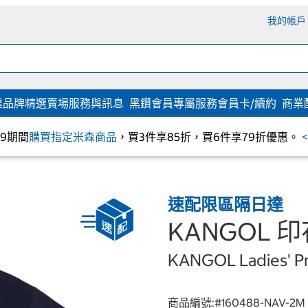
我的帳戶
達
品牌精選
賣場服務與訊息
黑鑽會員專屬服務
會員卡/續約
商業
/09期間
購買指定米森商品
，買3件享85折，買6件享79折優惠。
速配限區隔日達
KANGOL 
KANGOL Ladies' Pr
商品編號:#
160488-NAV-2M