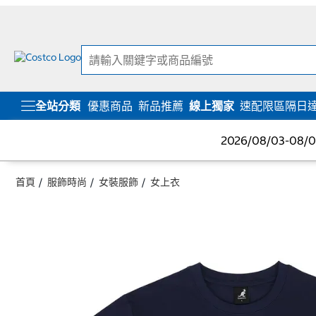
跳
跳
至
至
內
導
容
覽
選
單
全站分類
優惠商品
新品推薦
線上獨家
速配限區隔日
2026/08/03-08
首頁
服飾時尚
女裝服飾
女上衣