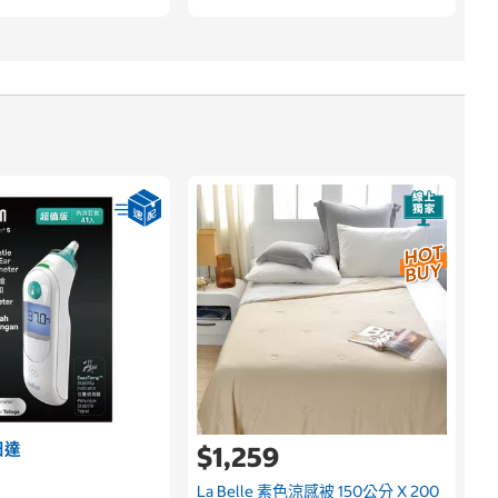
日達
$1,259
9
La Belle 素色涼感被 150公分 X 200