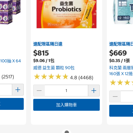
速配限區隔日達
速配限區隔
$815
$669
$9.06 / 1包
$0.35 / 1張
0抽 X 64
威德 益生菌 顆粒 90包
科克蘭 兩層
160張 X 12捲
★
★
★
★
★
★
★
★
★
★
 (2517)
4.8 (4468)
★
★
★
★
★
★
車
加入購物車