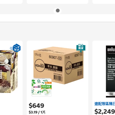
速配限區隔
$649
$2,24
$3.19 / 1片