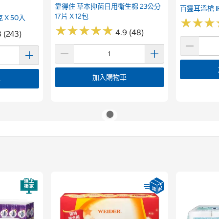
靠得住 草本抑菌日用衛生棉 23公分
百靈耳溫槍 IRT
17片 X 12包
 X 50入
★
★
★
★
★
★
★
★
★
★
★
★
★
★
★
★
4.9 (48)
8 (243)
加入購物車
車