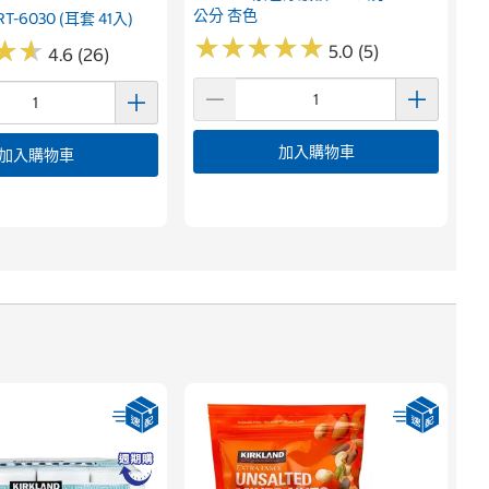
公分 杏色
-6030 (耳套 41入)
★
★
★
★
★
★
★
★
★
★
★
★
★
★
5.0 (5)
4.6 (26)
加入購物車
加入購物車