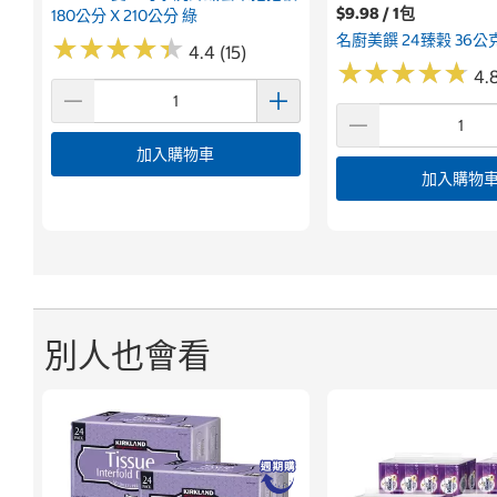
$9.98 / 1包
180公分 X 210公分 綠
名廚美饌 24臻穀 36公克
★
★
★
★
★
★
★
★
★
★
4.4 (15)
★
★
★
★
★
★
★
★
★
★
4.
加入購物車
加入購物
別人也會看