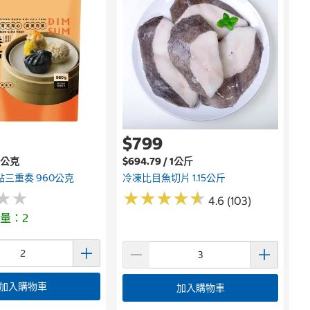
$799
00公克
$694.79 / 1公斤
點三重奏 960公克
冷凍比目魚切片 1.15公斤
★
★
★
★
★
★
★
★
★
★
★
★
★
★
4.6 (103)
量：2
加入購物車
加入購物車