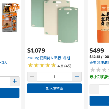
$1,079
$499
$42.61 / 1
Zwilling 德國雙人 砧板 3件組
X 3入
奇美 冷凍港
★
★
★
★
★
★
★
★
★
★
4.8 (45)
★
★
★
★
★
★
最小訂購數
加入購物車
車