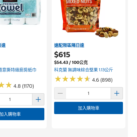
日達
速配限區隔日達
$615
$54.43 / 100公克
隨意撕特級廚房紙巾
科克蘭 無調味綜合堅果 1.13公斤
★
★
★
★
★
★
★
★
★
★
4.6 (898)
★
★
★
★
4.8 (1170)
加入購物車
加入購物車