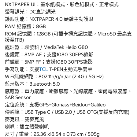
NXTPAPER UI：墨水紙模式、彩色紙模式、正常模式
螢幕調光：DC直流調光
護眼功能：NXTPAPER 4.0 硬體主動護眼
RAM 記憶體：8GB
ROM 記憶體：128GB (可插卡擴充記憶體，MicroSD 最高支
援至1TB)
處理器：聯發科 / MediaTek Helio G80
後鏡頭：8MP AF；支援1080 30FPS錄影
前鏡頭：5MP FF；支援1080 30FPS錄影
手寫功能：支援
TCL
T-PEN主動式手寫筆
WiFi無線網路：802.11b/g/n /ac (2.4G / 5G Hz)
藍牙版本：Bluetooth 5.0
感應器：重力感應、距離感應、光線感應、霍爾電磁感應、
SAR Sensor
定位系統：支援GPS+Glonass+Beidou+Galileo
傳輸埠：USB Type C / USB 2.0 / USB OTG(支援反向充電)
麥克風：雙麥克風
喇叭：雙立體聲喇叭
尺寸 / 重量：25.36 x16.54 x 0.73 cm / 505g