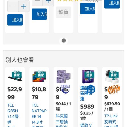
加入購物
加入購物車
缺貨
加入購物車
加入購物車
別人也會看
速配限
$22,9
$10,8
$1,15
$1,59
區隔日
99
79
9
9
達
$0.14 / 1
$639.50
TCL
TCL
$989
張
/ 1個
Q85H
NXTPAP
$8.25 /
科克蘭
TP-Link
7.1.4聲
ER 14
1粒
三層抽
旋轉式
道
14.3吋
樂敦 V