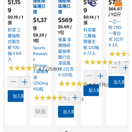
速配限
速配限
$1,15
$1,15
$755
區隔日
區隔日
$66.67
9
9
達
達
/ 1公斤
$0.19 / 1
$0.14 / 1
$1,37
$569
一芯一
張
張
$5.69 /
9
粒 CNS
舒潔 三
科克蘭
1包
一等白
$9.20 /
層抽取
三層抽
米 3公斤
雀巢 金
1粒
式衛生
取衛生
X 3入
牌微研
紙 100
紙 120抽
Sports
磨咖啡
★
★
★
★
★
★
抽 X 64
X 72入
Researc
隨行包
入
H
★
★
★
★
★
★
★
★
★
★
4.8 (158
深焙風
Omega-
★
★
★
★
★
★
★
★
★
★
4.7 (2518)
味 2公克
3 濃縮魚
X 100包
油
★
★
★
★
★
★
★
★
★
★
加入購物
1250mg
4.8 (376)
150粒
加入購物車
加入購物車
★
★
★
★
★
★
★
★
★
★
4.8 (364)
缺貨
加入購物車