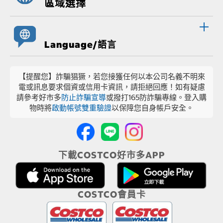
區域選擇
Language/語言
【提醒您】詐騙猖獗，若您接獲任何以本公司名義不明來
電或訊息要求個資或信用卡資訊，請拒絕回應！如有疑慮
請參考好市多
防止詐騙宣導
或撥打165防詐騙專線。登入購
物時將
啟動帳號雙重驗證
以保障您自身帳戶安全。
下載COSTCO好市多APP
COSTCO會員卡