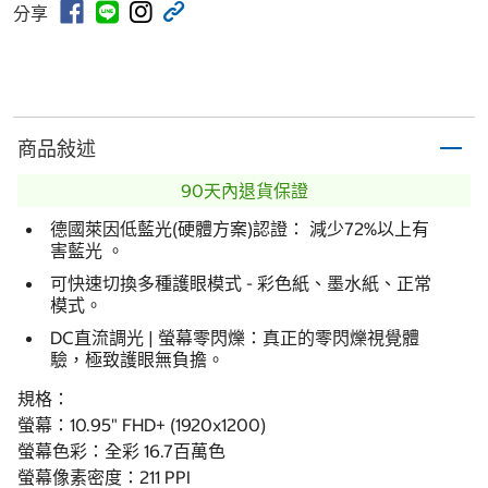
分享
商品敍述
90天內退貨保證
德國萊因低藍光(硬體⽅案)認證： 減少72%以上有
害藍光 。
可快速切換多種護眼模式 - 彩⾊紙、墨⽔紙、正常
模式。
DC直流調光 | 螢幕零閃爍：真正的零閃爍視覺體
驗，極致護眼無負擔。
規格：
螢幕：10.95" FHD+ (1920x1200)
螢幕色彩：全彩 16.7百萬色
螢幕像素密度：211 PPI