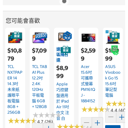
您可能會喜歡
速配限
$10,8
$7,09
$2,59
$15,9
區隔日
79
9
9
99
達
TCL
TCL TAB
Acer
ASUS
$8,9
NXTPAP
A1 Plus
15.6吋
Vivoboo
99
ER 14
12.2吋
可攜帶
K Go 15
14.3吋
2.4K
式螢幕
15.6吋
Apple
未來紙
120Hz
PM161Q
筆記型
巧控鍵
護眼平
平板電
J -
電腦
盤適用
板電腦
腦 6GB
1884152
於 IPad
★
★
★
★
★
★
8GB +
+ 128GB
Air 11吋
★
★
★
★
★
★
★
★
★
★
4.4 (40)
256GB
中文 注
★
★
★
★
★
★
★
★
★
★
音 白
★
★
★
★
★
★
★
★
★
★
4.7 (26)
★
★
★
★
★
★
★
★
★
★
4.6 (5)