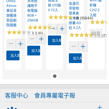
取衛生
WI-FI 攝
Dolby
未來紙
金盞花
紙 120抽
影機
Atmos
護眼平
萃取物
X 72入
C212 2
重低音
板電腦
葉黃素
入組
旗艦級
8GB +
★
★
★
★
★
★
★
★
★
★
4.8 (15844)
複方軟
家庭劇
256GB
★
★
★
★
★
★
膠囊 60
院聲霸
★
★
★
★
★
★
★
★
★
★
粒 X 2入
4.7 (26)
★
★
★
★
★
★
★
★
★
★
3.3 (6)
缺貨
★
★
★
★
★
★
★
★
★
★
4.8 (177
加入購物車
加入購物車
加入購物車
加入購物車
客服中心
會員專屬電子報