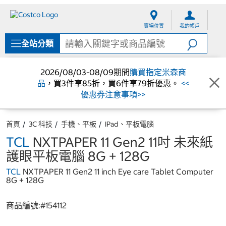
跳
跳
至
至
賣場位置
我的帳戶
內
導
容
覽
全站分類
選
單
2026/08/03-08/09期間
購買指定米森商
品
，買3件享85折，買6件享79折優惠。
<<
優惠券注意事項>>
首頁
3C 科技
手機、平板
IPad、平板電腦
TCL
NXTPAPER 11 Gen2 11吋 未來紙
護眼平板電腦 8G + 128G
TCL
NXTPAPER 11 Gen2 11 inch Eye care Tablet Computer
8G + 128G
商品編號:#
154112