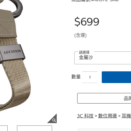
$699
(含運)
請選擇
數量
品牌
3C 科技
>
數位周邊
>
耳機