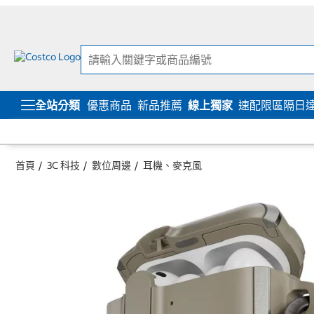
跳
跳
至
至
內
導
容
覽
選
單
全站分類
優惠商品
新品推薦
線上獨家
速配限區隔日
首頁
3C 科技
數位周邊
耳機、麥克風