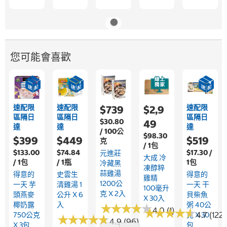
您可能會喜歡
速配限
速配限
速配限
$739
$2,9
區隔日
區隔日
區隔日
$30.80
49
達
達
達
/ 100公
$98.30
$399
$449
$519
克
/ 1包
$133.00
$74.84
$17.30 /
元進莊
大成 冷
/ 1包
/ 1瓶
1包
冷藏黑
凍醇粹
蒜雞湯
得意的
史雲生
得意的
雞精
1200公
一天 芋
清雞湯 1
一天 干
100毫升
克 X 2入
頭燕麥
公升 X 6
貝柴魚
X 30入
椰奶露
入
粥 40公
★
★
★
★
★
★
★
★
★
★
4.0 (1)
★
★
★
★
★
★
★
★
★
★
4.7 (1221
750公克
克 X 30
★
★
★
★
★
★
★
★
★
★
4.9 (96)
X 3包
包