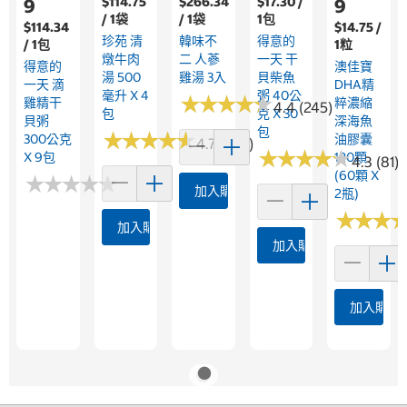
$114.75
$266.34
$17.30 /
9
9
/ 1袋
/ 1袋
1包
$114.34
$14.75 /
珍苑 清
韓味不
得意的
/ 1包
1粒
燉牛肉
二 人蔘
一天 干
得意的
澳佳寶
湯 500
雞湯 3入
貝柴魚
一天 滴
DHA精
毫升 X 4
粥 40公
★
★
★
★
★
★
★
★
★
★
雞精干
粹濃縮
4.4 (245)
包
克 X 30
貝粥
深海魚
包
★
★
★
★
★
★
★
★
★
★
300公克
油膠囊
4.7 (224)
★
★
★
★
★
★
★
★
★
★
X 9包
120顆
4.3 (81)
(60顆 X
★
★
★
★
★
★
★
★
★
★
加入購物車
2瓶)
★
★
★
★
★
★
加入購物車
加入購物車
加入購物