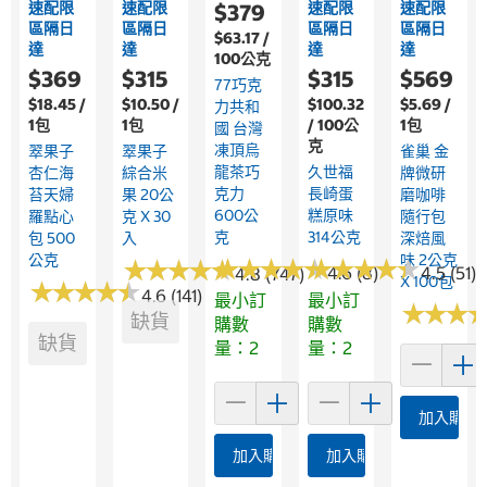
速配限
速配限
速配限
速配限
$379
區隔日
區隔日
區隔日
區隔日
$63.17 /
達
達
達
達
100公克
$369
$315
$315
$569
77巧克
$18.45 /
$10.50 /
$100.32
$5.69 /
力共和
1包
1包
/ 100公
1包
國 台灣
克
凍頂烏
翠果子
翠果子
雀巢 金
龍茶巧
久世福
杏仁海
綜合米
牌微研
克力
長崎蛋
苔天婦
果 20公
磨咖啡
600公
糕原味
羅點心
克 X 30
隨行包
克
314公克
包 500
入
深焙風
公克
味 2公克
★
★
★
★
★
★
★
★
★
★
★
★
★
★
★
★
★
★
★
★
★
★
★
★
★
★
★
★
★
★
4.6 (8)
4.5 (51)
4.8 (747)
X 100包
★
★
★
★
★
★
★
★
★
★
4.6 (141)
最小訂
最小訂
★
★
★
★
★
★
缺貨
購數
購數
缺貨
量：2
量：2
加入購物
加入購物車
加入購物車