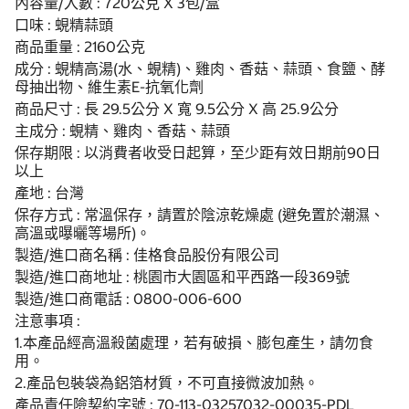
內容量/入數 : 720公克 X 3包/盒
口味 : 蜆精蒜頭
商品重量 : 2160公克
成分 : 蜆精高湯(水、蜆精)、雞肉、香菇、蒜頭、食鹽、酵
母抽出物、維生素E-抗氧化劑
商品尺寸 : 長 29.5公分 X 寬 9.5公分 X 高 25.9公分
主成分 : 蜆精、雞肉、香菇、蒜頭
保存期限 : 以消費者收受日起算，至少距有效日期前90日
以上
產地 : 台灣
保存方式 : 常溫保存，請置於陰涼乾燥處 (避免置於潮濕、
高溫或曝曬等場所)。
製造/進口商名稱 : 佳格食品股份有限公司
製造/進口商地址 : 桃園市大園區和平西路一段369號
製造/進口商電話 : 0800-006-600
注意事項 :
1.本產品經高溫殺菌處理，若有破損、膨包產生，請勿食
用。
2.產品包裝袋為鋁箔材質，不可直接微波加熱。
產品責任險契約字號 : 70-113-03257032-00035-PDL