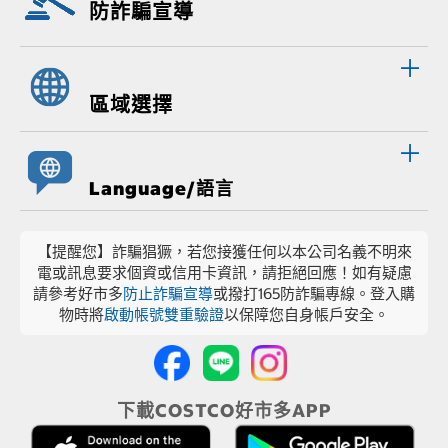
防詐騙宣導
區域選擇
Language/語言
【提醒您】詐騙猖獗，若您接獲任何以本公司名義不明來
電或訊息要求個資或信用卡資訊，請拒絕回應！如有疑慮
請參考好市多
防止詐騙宣導
或撥打165防詐騙專線。登入購
物時將
啟動帳號雙重驗證
以保障您自身帳戶安全。
下載COSTCO好市多APP