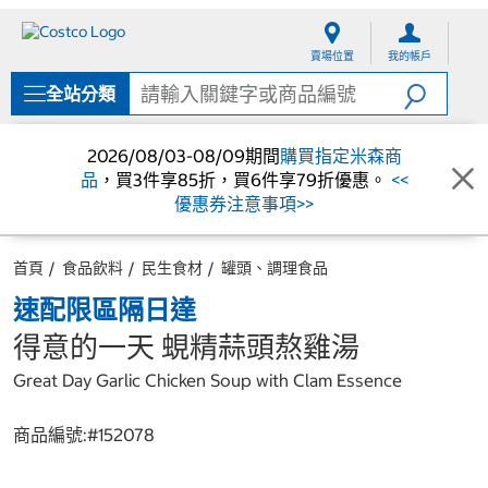
跳
跳
至
至
賣場位置
我的帳戶
內
導
容
覽
全站分類
選
單
2026/08/03-08/09期間
購買指定米森商
品
，買3件享85折，買6件享79折優惠。
<<
優惠券注意事項>>
首頁
食品飲料
民生食材
罐頭、調理食品
速配限區隔日達
得意的一天 蜆精蒜頭熬雞湯
Great Day Garlic Chicken Soup with Clam Essence
商品編號:#
152078