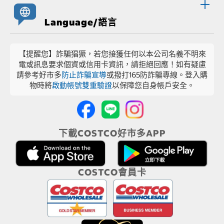
Language/語言
【提醒您】詐騙猖獗，若您接獲任何以本公司名義不明來
電或訊息要求個資或信用卡資訊，請拒絕回應！如有疑慮
請參考好市多
防止詐騙宣導
或撥打165防詐騙專線。登入購
物時將
啟動帳號雙重驗證
以保障您自身帳戶安全。
下載COSTCO好市多APP
COSTCO會員卡