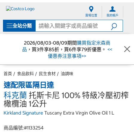
跳
跳
至
至
賣場位置
我的帳戶
內
導
容
覽
全站分類
選
單
2026/08/03-08/09期間
購買指定米森商
品
，買3件享85折，買6件享79折優惠。
<<
優惠券注意事項>>
首頁
食品飲料
民生食材
油調味
速配限區隔日達
科克蘭
托斯卡尼 100% 特級冷壓初榨
橄欖油 1公升
Kirkland Signature
Tuscany Extra Virgin Olive Oil 1 L
商品編號:#
1133254