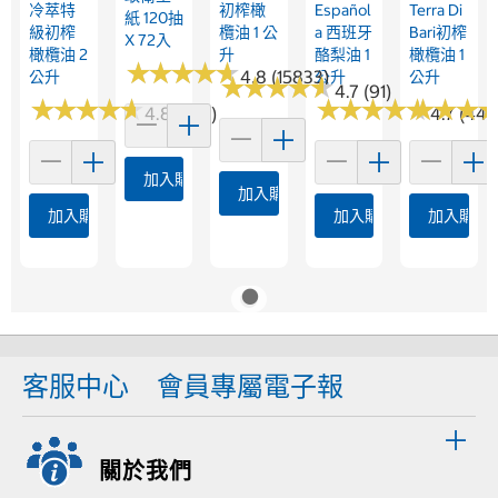
冷萃特
初榨橄
Español
Terra Di
紙 120抽
級初榨
欖油 1 公
A 西班牙
Bari初榨
X 72入
橄欖油 2
升
酪梨油 1
橄欖油 1
★
★
★
★
★
★
★
★
★
★
4.8 (15833)
公升
公升
公升
★
★
★
★
★
★
★
★
★
★
4.7 (91)
★
★
★
★
★
★
★
★
★
★
★
★
★
★
★
★
★
★
★
★
★
★
★
★
★
★
4.8 (524)
4.7 (44)
加入購物車
加入購物車
加入購物車
加入購物車
加入購物
客服中心
會員專屬電子報
關於我們