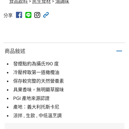
食品飲料
>
民生食材
>
油調味
分享
商品敍述
發煙點約為攝氏190 度
冷壓榨取第一道橄欖油
保存較完整的天然營養素
具果香味，無明顯草腥味
PGI 產地來源認證
產地：義大利托斯卡尼
涼拌 , 生飲 , 中低溫烹調