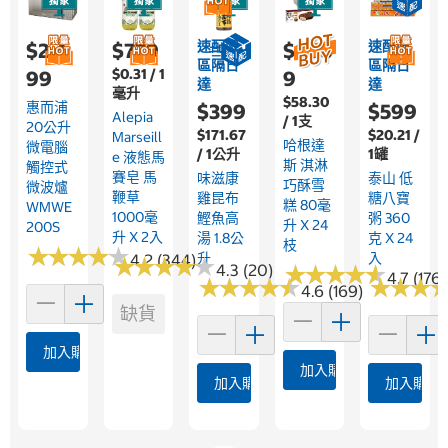
速配限
速配限
$2,4
$779
$1,68
區隔日
區隔日
$0.31 / 1
99
9
達
達
毫升
$58.30
惠而浦
$399
$599
Alepia
/ 1支
20公升
$171.67
$20.21 /
Marseill
哈根達
微電腦
/ 1公升
1罐
E 液態馬
斯 淇淋
觸控式
賽皂 馬
味滋康
泰山 低
巧酥雪
微波爐
鞭草
雞昆布
糖八寶
糕 80毫
WMWE
1000毫
鰹魚高
粥 360
升 X 24
200S
升 X 2入
湯 1.8公
克 X 24
枝
★
★
★
★
★
★
★
★
★
★
升
入
4.2 (344)
★
★
★
★
★
★
★
★
★
★
4.3 (20)
★
★
★
★
★
★
★
★
★
★
4.7 (176)
★
★
★
★
★
★
★
★
★
★
★
★
★
★
★
★
4.6 (169)
缺貨
加入購物車
加入購物車
加入購物車
加入購物