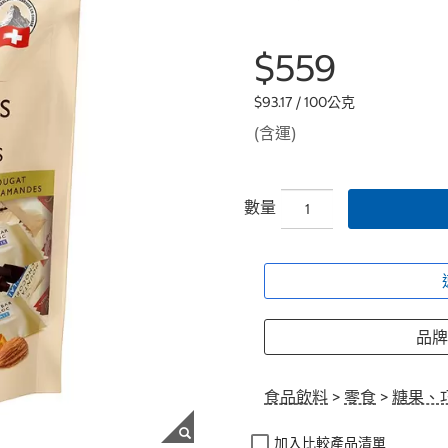
$559
$93.17 / 100公克
(含運)
數量
品牌: 
食品飲料
>
零食
>
糖果、
加入比較產品清單