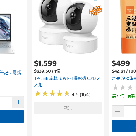
$1,599
$499
$639.50 / 1個
$42.61 / 1
吋 AI筆記型電腦
TP-Link 旋轉式 WI-FI 攝影機 C212 2
奇美 冷凍港
入組
★
★
★
★
★
★
★
★
★
★
★
★
★
★
★
★
4.6 (164)
最小訂購數
缺貨
車