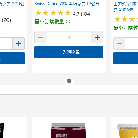
綜合巧克力 900公
Swiss Delice 72% 黑巧克力 1.3公斤
士力架 迷你
克 X 126條
★
★
★
★
★
★
★
★
★
★
4.7 (104)
★
★
★
★
★
★
6 (20)
最小訂購數量：2
最小訂購數
加入購物車
車