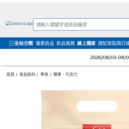
跳
跳
至
至
內
導
容
覽
選
單
全站分類
優惠商品
新品推薦
線上獨家
速配限區隔日
2026/08/03-08
首頁
食品飲料
零食
糖果、巧克力