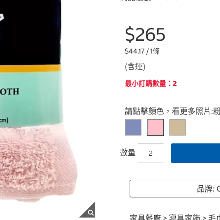
$265
$44.17 / 1條
(含運)
最小訂購數量：2
Select product
請點擊顏色，看更多照片:
數量
品牌: 
家具餐廚
>
寢具家飾
>
毛