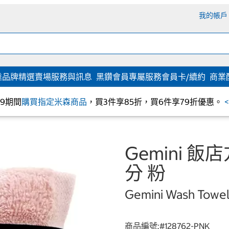
我的帳戶
達
品牌精選
賣場服務與訊息
黑鑽會員專屬服務
會員卡/續約
商業
/09期間
購買指定米森商品
，買3件享85折，買6件享79折優惠。
Gemini 飯
分 粉
Gemini Wash Towel
商品編號:#
128762-PNK