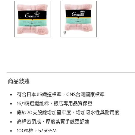
商品敍述
符合日本JIS織造標準，CNS台灣國家標準
16/1精選纖維棉，飯店專用品質保證
底紗20支股線增加堅牢度，增加吸水性與耐用度
高緯密製成，厚度紮實手感更舒適
100%棉，575GSM