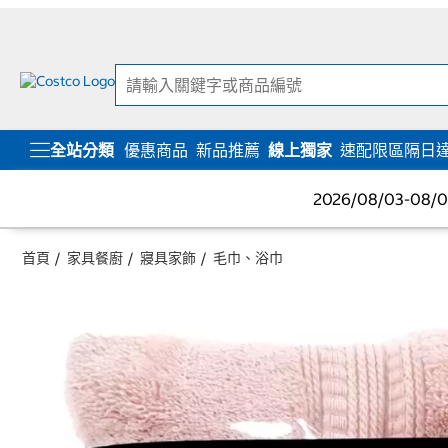
跳
跳
至
至
內
導
容
覽
選
單
全站分類
優惠商品
新品推薦
線上獨家
速配限區隔日
2026/08/03-08
首頁
家具餐廚
寢具家飾
毛巾、浴巾