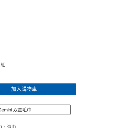
粉紅
加入購物車
Gemini 双星毛巾
巾、浴巾