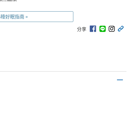
睡好眠指南 »
分享