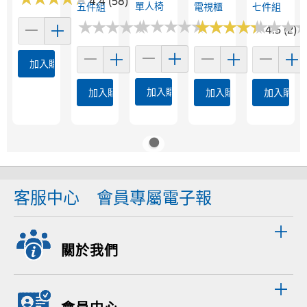
4.4 (58)
單人椅
五件組
電視櫃
七件組
★
★
★
★
★
★
★
★
★
★
★
★
★
★
★
★
★
★
★
★
★
★
★
★
★
★
★
★
★
★
★
★
★
★
★
★
4.5 (2)
加入購物車
加入購物車
加入購物車
加入購物車
加入購物
客服中心
會員專屬電子報
關於我們