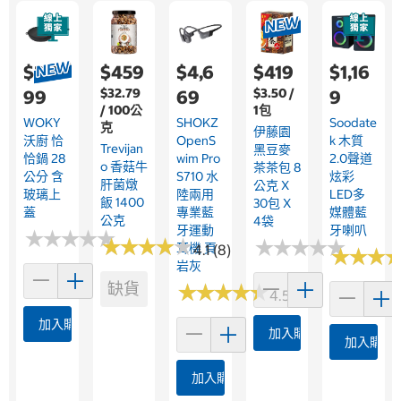
$2,4
$459
$4,6
$419
$1,16
$32.79
$3.50 /
99
69
9
/ 100公
1包
WOKY
SHOKZ
Soodate
克
伊藤園
沃廚 恰
OpenS
K 木質
Trevijan
黑豆麥
恰鍋 28
Wim Pro
2.0聲道
O 香菇牛
茶茶包 8
公分 含
S710 水
炫彩
肝菌燉
公克 X
玻璃上
陸兩用
LED多
飯 1400
30包 X
蓋
專業藍
媒體藍
公克
4袋
牙運動
牙喇叭
★
★
★
★
★
★
★
★
★
★
★
★
★
★
★
★
★
★
★
★
★
★
★
★
★
★
★
★
★
★
耳機 頁
4.1 (8)
★
★
★
★
★
★
岩灰
缺貨
★
★
★
★
★
★
★
★
★
★
4.5 (70)
加入購物車
加入購物車
加入購物
加入購物車