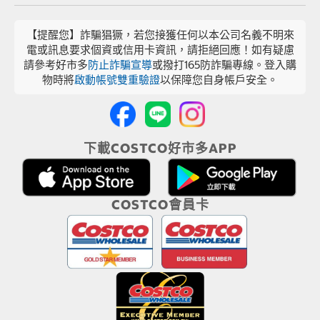
【提醒您】詐騙猖獗，若您接獲任何以本公司名義不明來
電或訊息要求個資或信用卡資訊，請拒絕回應！如有疑慮
請參考好市多
防止詐騙宣導
或撥打165防詐騙專線。登入購
物時將
啟動帳號雙重驗證
以保障您自身帳戶安全。
下載COSTCO好市多APP
COSTCO會員卡