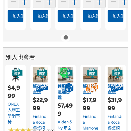
加入購物車
加入購物車
加入購物車
加入購物車
加入購物
別人也會看
好市多
速配限
好市多
好市多
$4,9
直送
區隔日
直送
直送
99
達
$22,9
$17,9
$31,9
ONEX
$7,49
99
99
99
人體工
9
學網布
Finlandi
Finlandi
Finlandi
椅
Aiden &
A Roca
A
A Roca
Ivy 布面
餐桌椅
Marrone
餐桌椅
★
★
★
★
★
★
★
★
★
★