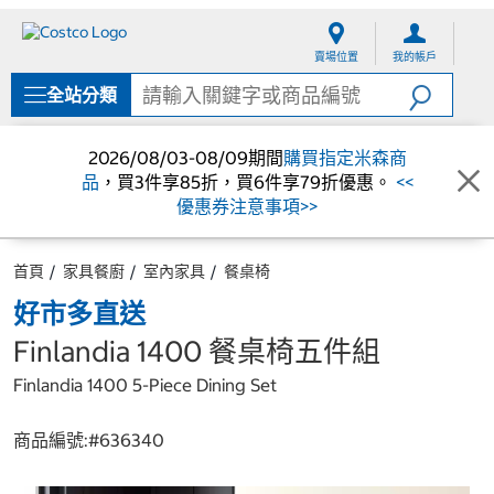
跳
跳
至
至
賣場位置
我的帳戶
內
導
容
覽
全站分類
選
單
2026/08/03-08/09期間
購買指定米森商
品
，買3件享85折，買6件享79折優惠。
<<
優惠券注意事項>>
首頁
家具餐廚
室內家具
餐桌椅
好市多直送
Finlandia 1400 餐桌椅五件組
Finlandia 1400 5-Piece Dining Set
商品編號:#
636340