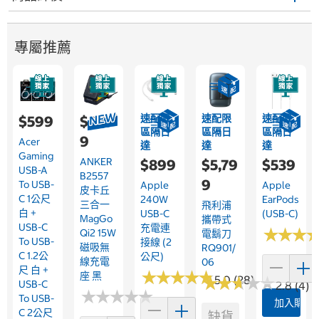
專屬推薦
速配限
速配限
速配限
$599
$2,19
區隔日
區隔日
區隔日
9
Acer
達
達
達
Gaming
ANKER
$899
$5,79
$539
USB-A
B2557
9
To USB-
Apple
Apple
皮卡丘
C 1公尺
240W
EarPods
三合一
飛利浦
白 +
USB-C
(USB-C)
MagGo
攜帶式
USB-C
充電連
★
★
★
★
★
★
Qi2 15W
電鬍刀
To USB-
接線 (2
磁吸無
RQ901/
C 1.2公
公尺)
線充電
06
尺 白 +
★
★
★
★
★
★
★
★
★
★
座 黑
★
★
5.0 (28)
★
★
★
★
★
★
★
★
USB-C
2.8 (4)
★
★
★
★
★
★
★
★
★
★
To USB-
加入購物
C 2公尺
缺貨