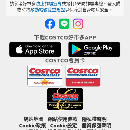
請參考好市多
防止詐騙宣導
或撥打165防詐騙專線。登入購
物時將
啟動帳號雙重驗證
以保障您自身帳戶安全。
下載COSTCO好市多APP
COSTCO會員卡
網站地圖
網站使用條款
隱私權聲明
Cookie政策
Cookie設定
個資保護聲明