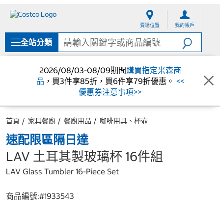
跳
跳
至
至
賣場位置
我的帳戶
內
導
容
覽
全站分類
選
單
2026/08/03-08/09期間
購買指定米森商
品
，買3件享85折，買6件享79折優惠。
<<
優惠券注意事項>>
首頁
家具餐廚
餐廚用品
咖啡用具、杯壺
速配限區隔日達
LAV 土耳其製玻璃杯 16件組
LAV Glass Tumbler 16-Piece Set
商品編號:#
1933543