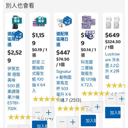
別人也會看
速配限
速配限
$1,15
$1,15
$649
區隔日
區隔日
$324.50
9
9
達
達
/ 1個
$0.19 / 1
$0.14 / 1
$2,52
$447
Lustrow
張
張
$74.50
9
Are 冷水
舒潔 三
科克蘭
/ 1個
壺 2.2公
層抽取
三層抽
伊萊克
升 X 2件
Signatur
式衛生
取衛生
斯 極致
組
E 動物圖
紙 100
紙 120抽
美味
案馬克
★
★
★
★
★
★
抽 X 64
X 72入
500 蔬
杯 503
入
果調理
★
★
★
★
★
★
★
★
★
★
4.8 (158
毫升 X 6
果汁機
★
★
★
★
★
★
★
★
★
★
4.7 (2513)
件組
E5TB1-
★
★
★
★
★
★
★
★
★
★
702K
5.0 (4)
加入購物
★
★
★
★
★
★
★
★
★
★
4.0 (74)
加入購物車
加入購物車