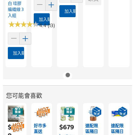
白 珪膠
編織線 3
加入購物車
入組
加入購物車
★
★
★
★
★
★
★
★
★
★
4.4 (13)
加入購物車
您可能會喜歡
好市多
速配限
速配限
$1,29
$679
直送
區隔日
區隔日