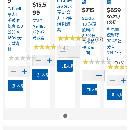
9
Lustrow
達
達
$15,5
Are 冷水
Caliphil
$715
$659
99
壺 2.1公
單人四
$0.73 /
升 X 2件
Studio
季被附
STAG
1公尺
組 附濾
TU 玻璃
枕套 150
Pacifica
科克蘭
網
飲料桶
公分 X
戶外乒
保鮮膜
8.3公升
★
★
★
★
★
★
★
★
★
★
180公分
乓球桌
4.5 (27)
30.48公
含木製
北歐森
★
★
★
★
★
★
★
★
★
★
分 X
桶架 &
4.0 (1)
林
914.4公
上蓋
★
★
★
★
★
★
★
★
★
★
尺
★
★
★
★
★
★
★
★
★
★
1.0 (3)
★
★
★
★
★
★
加入購物車
加入購物車
加入購物車
加入購物車
加入購物