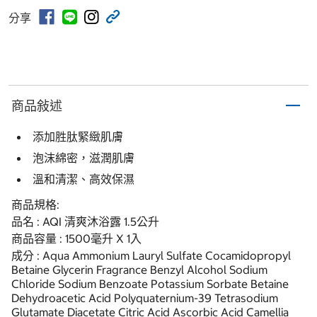
分享
商品敍述
添加胜肽緊緻肌膚
泡沫綿密，滋潤肌膚
溫和清潔、高效保濕
商品規格:
品名 : AQI 清爽沐浴露 1.5公升
商品容量 : 1500毫升 X 1入
成分 : Aqua Ammonium Lauryl Sulfate Cocamidopropyl
Betaine Glycerin Fragrance Benzyl Alcohol Sodium
Chloride Sodium Benzoate Potassium Sorbate Betaine
Dehydroacetic Acid Polyquaternium-39 Tetrasodium
Glutamate Diacetate Citric Acid Ascorbic Acid Camellia