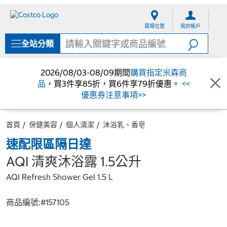
跳
跳
至
至
賣場位置
我的帳戶
內
導
容
覽
全站分類
選
單
2026/08/03-08/09期間
購買指定米森商
品
，買3件享85折，買6件享79折優惠。
<<
優惠券注意事項>>
首頁
保健美容
個人清潔
沐浴乳、香皂
速配限區隔日達
AQI 清爽沐浴露 1.5公升
AQI Refresh Shower Gel 1.5 L
商品編號:#
157105