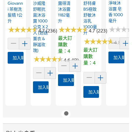
淨味沐
Giovann
沙威隆
露得清
舒特膚
浴露 皂
I 茶樹洗
舒眠抗
沐浴露
B5極致
香 1000
髮精 1公
菌沐浴
1182毫
舒敏沐
毫升
升
露 1000
升
浴乳
公克 X 2
1000毫
★
★
★
★
★
★
★
★
★
★
★
★
★
★
★
★
★
★
★
★
★
★
★
★
★
★
4.7 (236)
4.7 (223)
入 (迷迭
升
最大訂
薰衣 &
★
★
★
★
★
★
★
★
★
★
4.8 (178
購數
靜謐玫
最大訂
瑰)
量：4
購數
★
★
★
★
★
★
★
★
★
★
加入購物
加入購物車
4.6 (13)
量：4
加入購物車
加入購物車
加入購物車