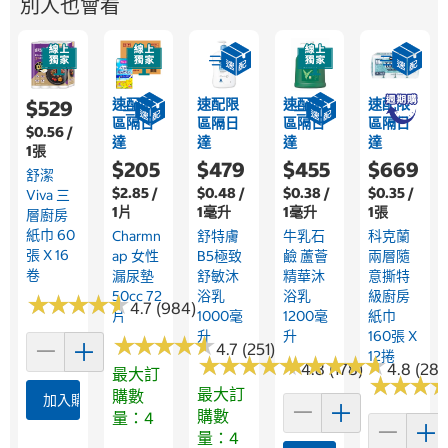
別人也會看
速配限
速配限
速配限
速配限
$529
區隔日
區隔日
區隔日
區隔日
$0.56 /
達
達
達
達
1張
$205
$479
$455
$669
舒潔
$2.85 /
$0.48 /
$0.38 /
$0.35 /
Viva 三
1片
1毫升
1毫升
1張
層廚房
紙巾 60
Charmn
舒特膚
牛乳石
科克蘭
張 X 16
Ap 女性
B5極致
鹼 蘆薈
兩層隨
卷
漏尿墊
舒敏沐
精華沐
意撕特
50cc 72
浴乳
浴乳
級廚房
★
★
★
★
★
★
★
★
★
★
4.7 (984)
片
1000毫
1200毫
紙巾
升
升
160張 X
★
★
★
★
★
★
★
★
★
★
4.7 (251)
12捲
★
★
★
★
★
★
★
★
★
★
★
★
★
★
★
★
★
★
★
★
4.8 (178)
4.8 (285
最大訂
★
★
★
★
★
★
最大訂
購數
加入購物車
購數
量：4
量：4