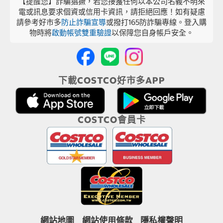
【提醒您】詐騙猖獗，若您接獲任何以本公司名義不明來
電或訊息要求個資或信用卡資訊，請拒絕回應！如有疑慮
請參考好市多
防止詐騙宣導
或撥打165防詐騙專線。登入購
物時將
啟動帳號雙重驗證
以保障您自身帳戶安全。
下載COSTCO好市多APP
COSTCO會員卡
網站地圖
網站使用條款
隱私權聲明