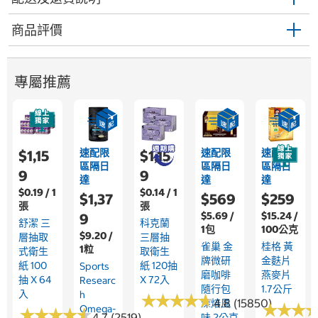
商品評價
專屬推薦
速配限
速配限
速配限
$1,15
$1,15
區隔日
區隔日
區隔日
9
9
達
達
達
$0.19 / 1
$0.14 / 1
$1,37
$569
$259
張
張
$5.69 /
$15.24 /
9
舒潔 三
科克蘭
1包
100公克
$9.20 /
層抽取
三層抽
雀巢 金
桂格 黃
1粒
式衛生
取衛生
牌微研
金麩片
紙 100
紙 120抽
Sports
磨咖啡
燕麥片
抽 X 64
X 72入
Researc
隨行包
1.7公斤
入
H
★
★
★
★
★
★
★
★
★
★
4.8 (15850)
深焙風
★
★
★
★
★
★
Omega-
★
★
★
★
★
★
★
★
★
★
4.7 (2519)
味 2公克