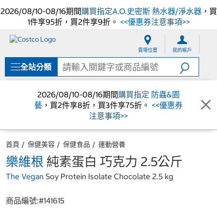
2026/08/10-08/16期間
購買指定A.O.史密斯 熱水器/淨水器
，買
1件享95折，買2件享9折。
<<優惠券注意事項>>
跳
跳
至
至
賣場位置
我的帳戶
內
導
容
覽
全站分類
選
單
2026/08/10-08/16期間
購買指定 防蟲&園
藝
，買2件享8折，買3件享75折。
<<優惠券
注意事項>>
首頁
保健美容
保健食品
運動營養
樂維根
純素蛋白 巧克力 2.5公斤
The Vegan
Soy Protein Isolate Chocolate 2.5 kg
商品編號:#
141615