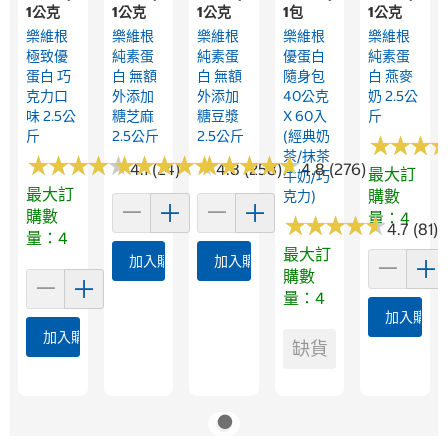
1公克
1公克
1公克
1包
1公克
樂維根
樂維根
樂維根
樂維根
樂維根
極致優
純素蛋
純素蛋
優蛋白
純素蛋
蛋白 巧
白 無額
白 無額
隨身包
白 燕麥
克力口
外添加
外添加
40公克
奶 2.5公
味 2.5公
糖芝麻
糖豆漿
X 60入
斤
斤
2.5公斤
2.5公斤
(經典奶
★
★
★
★
★
★
茶/抹茶
★
★
★
★
★
★
★
★
★
★
★
★
★
★
★
★
★
★
★
★
★
★
★
★
★
★
★
★
★
★
4.1 (24)
4.8 (258)
4.8 (276)
最大訂
牛奶/巧
最大訂
購數
克力)
購數
量：4
★
★
★
★
★
★
★
★
★
★
4.7 (81)
量：4
最大訂
加入購物車
加入購物車
購數
量：4
加入購物
加入購物車
缺貨