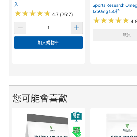
入
Sports Research Om
1250mg 150粒
★
★
★
★
★
★
★
★
★
★
4.7 (2517)
★
★
★
★
★
★
★
★
★
★
4.
缺貨
加入購物車
您可能會喜歡