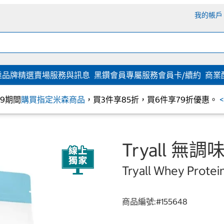
我的帳戶
達
品牌精選
賣場服務與訊息
黑鑽會員專屬服務
會員卡/續約
商業
/09期間
購買指定米森商品
，買3件享85折，買6件享79折優惠。
Tryall 
Tryall Whey Protein
商品編號:#
155648