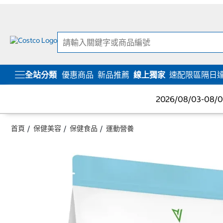
跳
跳
至
至
內
導
容
覽
選
單
全站分類
優惠商品
新品推薦
線上獨家
速配限區隔日
2026/08/03-08
首頁
保健美容
保健食品
運動營養