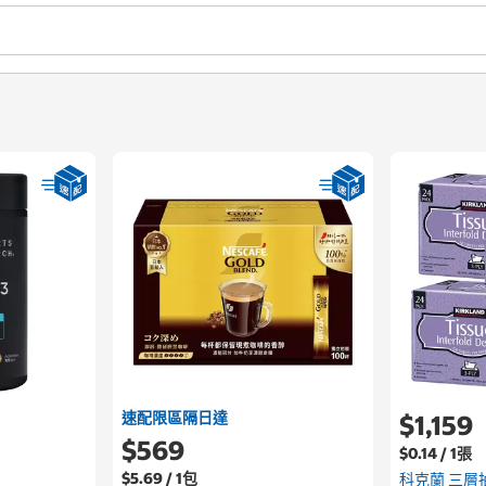
速配限區隔日達
$1,159
$569
$0.14 / 1張
$5.69 / 1包
科克蘭 三層抽