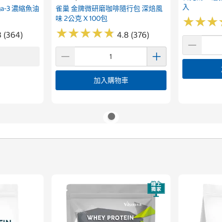
入
ega-3 濃縮魚油
雀巢 金牌微研磨咖啡隨行包 深焙風
味 2公克 X 100包
★
★
★
★
★
★
★
★
★
★
★
★
★
★
★
★
8 (364)
4.8 (376)
加入購物車