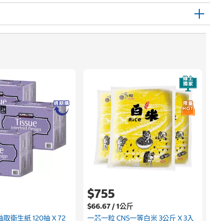
$755
$66.67 / 1公斤
取衛生紙 120抽 X 72
一芯一粒 CNS一等白米 3公斤 X 3入