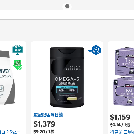
速配限區隔日達
$1,159
$1,379
$0.14 / 1張
$9.20 / 1粒
蛋白 2.5公斤
科克蘭 三層抽