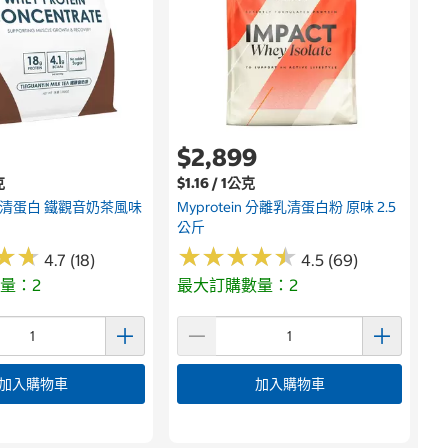
$2,899
克
$1.16 / 1公克
濃縮乳清蛋白 鐵觀音奶茶風味
Myprotein 分離乳清蛋白粉 原味 2.5
公斤
★
★
★
★
★
★
★
★
★
★
★
★
★
★
4.7 (18)
4.5 (69)
量：2
最大訂購數量：2
加入購物車
加入購物車