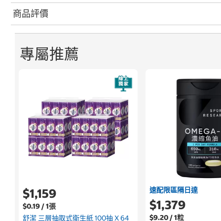
商品評價
專屬推薦
速配限區隔日達
$1,159
$1,379
$0.19 / 1張
$9.20 / 1粒
舒潔 三層抽取式衛生紙 100抽 X 64