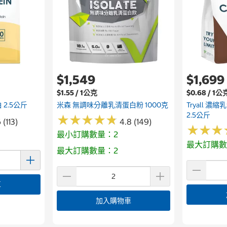
$1,549
$1,699
$1.55 / 1公克
$0.68 / 1公
 2.5公斤
米森 無調味分離乳清蛋白粉 1000克
Tryall 
2.5公斤
★
★
★
★
★
★
★
★
★
★
 (113)
4.8 (149)
★
★
★
★
★
★
最小訂購數量：2
最大訂購數
最大訂購數量：2
車
加入購物車