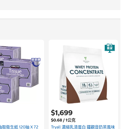
$1,699
$0.68 / 1公克
取衛生紙 120抽 X 72
Tryall 濃縮乳清蛋白 鐵觀音奶茶風味