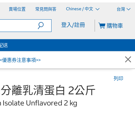
Chinese / 中文
賣場位置
常見問與答
台灣
登入/註冊
購物車
配送
<<優惠券注意事項>>
列印
無調味分離乳清蛋白 2公斤
 Isolate Unflavored 2 kg