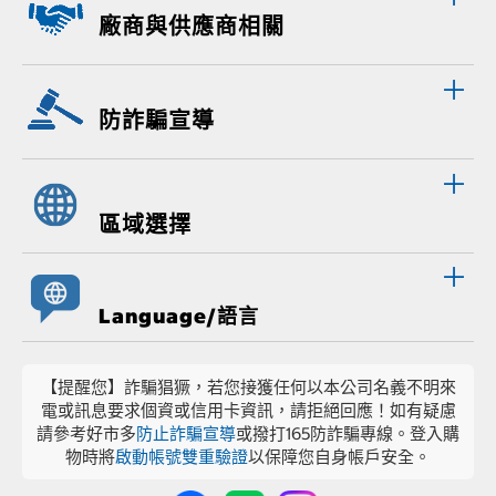
廠商與供應商相關
防詐騙宣導
區域選擇
Language/語言
【提醒您】詐騙猖獗，若您接獲任何以本公司名義不明來
電或訊息要求個資或信用卡資訊，請拒絕回應！如有疑慮
請參考好市多
防止詐騙宣導
或撥打165防詐騙專線。登入購
物時將
啟動帳號雙重驗證
以保障您自身帳戶安全。