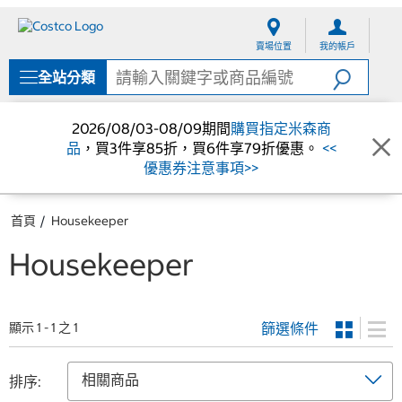
跳
跳
至
至
賣場位置
我的帳戶
內
導
容
覽
全站分類
選
單
2026/08/03-08/09期間
購買指定米森商
品
，買3件享85折，買6件享79折優惠。
<<
優惠券注意事項>>
首頁
Housekeeper
Housekeeper
篩選條件
顯示 1 - 1 之 1
排序: