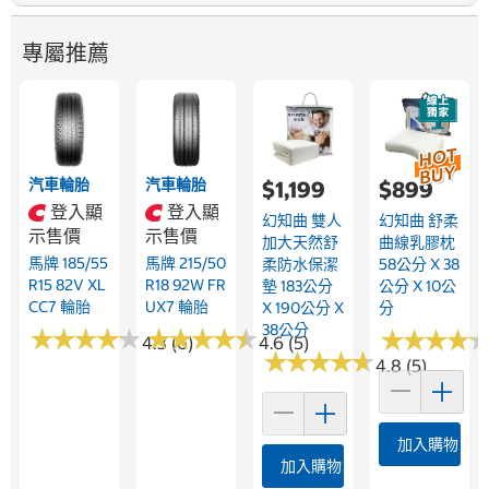
專屬推薦
汽車輪胎
汽車輪胎
$1,199
$899
登入顯
登入顯
幻知曲 雙人
幻知曲 舒柔
示售價
示售價
加大天然舒
曲線乳膠枕
馬牌 185/55
馬牌 215/50
柔防水保潔
58公分 X 38
R15 82V XL
R18 92W FR
墊 183公分
公分 X 10公
CC7 輪胎
UX7 輪胎
X 190公分 X
分
38公分
★
★
★
★
★
★
★
★
★
★
★
★
★
★
★
★
★
★
★
★
★
★
★
★
★
★
★
★
4.3 (6)
4.6 (5)
★
★
★
★
★
★
★
★
★
★
4.8 (5)
加入購物車
加入購物車