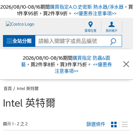
2026/08/10-08/16期間
購買指定A.O.史密斯 熱水器/淨水器
，買
1件享95折，買2件享9折。
<<優惠券注意事項>>
跳
跳
至
至
賣場位置
我的帳戶
內
導
容
覽
全站分類
選
單
2026/08/10-08/16期間
購買指定 防蟲&園
藝
，買2件享8折，買3件享75折。
<<優惠券
注意事項>>
首頁
Intel 英特爾
Intel 英特爾
篩選條件
顯示 1 - 2 之 2