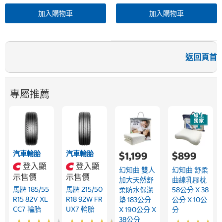
加入購物車
加入購物車
返回頁首
專屬推薦
汽車輪胎
汽車輪胎
$1,199
$899
登入顯
登入顯
幻知曲 雙人
幻知曲 舒柔
示售價
示售價
加大天然舒
曲線乳膠枕
馬牌 185/55
馬牌 215/50
柔防水保潔
58公分 X 38
R15 82V XL
R18 92W FR
墊 183公分
公分 X 10公
CC7 輪胎
UX7 輪胎
X 190公分 X
分
38公分