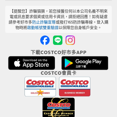
【提醒您】詐騙猖獗，若您接獲任何以本公司名義不明來
電或訊息要求個資或信用卡資訊，請拒絕回應！如有疑慮
請參考好市多
防止詐騙宣導
或撥打165防詐騙專線。登入購
物時將
啟動帳號雙重驗證
以保障您自身帳戶安全。
下載COSTCO好市多APP
COSTCO會員卡