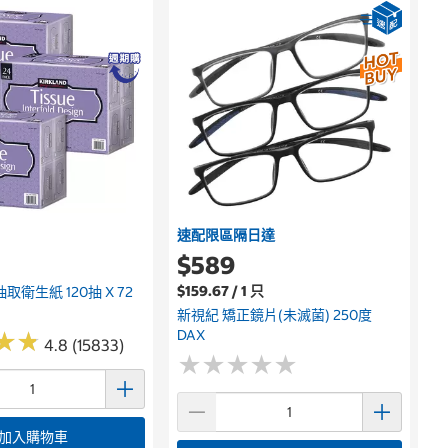
速配限區隔日達
$589
$159.67 / 1 只
取衛生紙 120抽 X 72
新視紀 矯正鏡片(未滅菌) 250度
DAX
★
★
★
★
4.8 (15833)
★
★
★
★
★
★
★
★
★
★
加入購物車