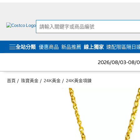
跳
跳
至
至
內
導
容
覽
選
單
全站分類
優惠商品
新品推薦
線上獨家
速配限區隔日
2026/08/03-08
首頁
珠寶黃金
24K黃金
24K黃金項鍊