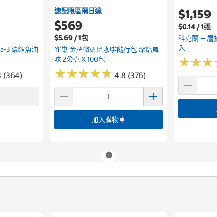
速配限區隔日達
$1,159
$569
$0.14 / 1張
$5.69 / 1包
科克蘭 三層抽
入
ega-3 濃縮魚油
雀巢 金牌微研磨咖啡隨行包 深焙風
味 2公克 X 100包
★
★
★
★
★
★
★
★
★
★
★
★
★
★
★
★
8 (364)
4.8 (376)
加入購物車