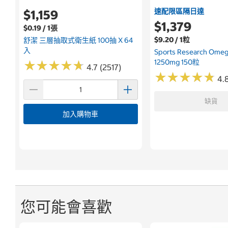
速配限區隔日達
$1,159
$1,379
$0.19 / 1張
$9.20 / 1粒
舒潔 三層抽取式衛生紙 100抽 X 64
入
Sports Research Om
1250mg 150粒
★
★
★
★
★
★
★
★
★
★
4.7 (2517)
★
★
★
★
★
★
★
★
★
★
4.
缺貨
加入購物車
您可能會喜歡