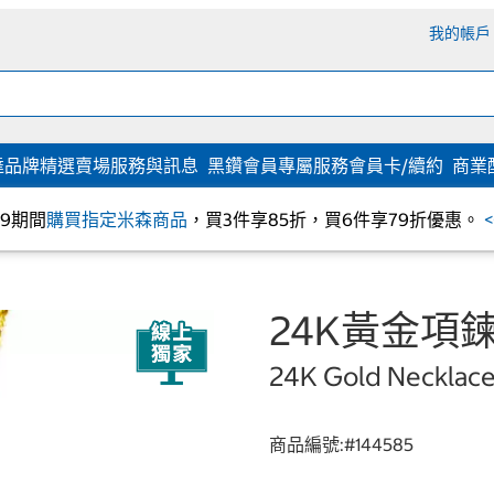
我的帳戶
達
品牌精選
賣場服務與訊息
黑鑽會員專屬服務
會員卡/續約
商業
/09期間
購買指定米森商品
，買3件享85折，買6件享79折優惠。
24K黃金項鍊
24K Gold Necklace 
商品編號:#
144585