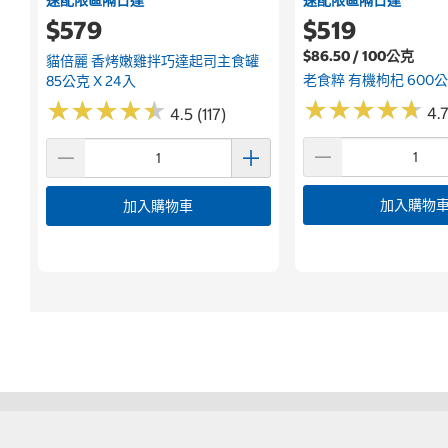
$579
$519
$86.50 / 100公克
貓倍麗 香烤嫩雞拌巧達起司主食罐
老食粹 有機枸杞 600
85公克 X 24入
★
★
★
★
★
★
★
★
★
★
★
★
★
★
★
★
★
★
★
★
4.
4.5 (117)
加入購物
加入購物車