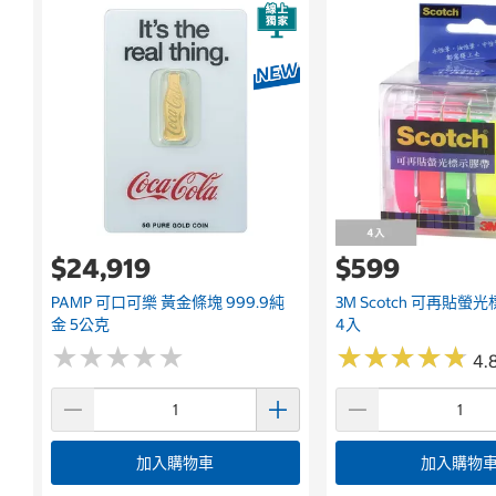
$24,919
$599
PAMP 可口可樂 黃金條塊 999.9純
3M Scotch 可再貼螢
金 5公克
4入
★
★
★
★
★
★
★
★
★
★
★
★
★
★
★
★
★
★
★
★
4.8
加入購物車
加入購物