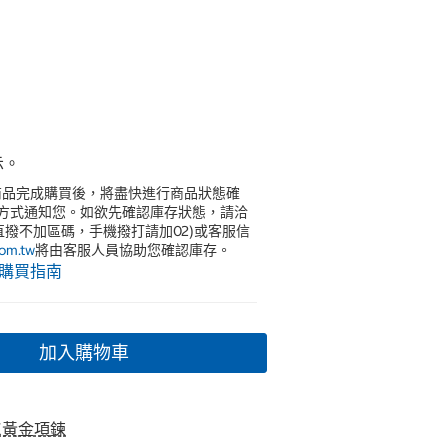
。
示。
商品完成購買後，將盡快進行商品狀態確
訊方式通知您。如欲先確認庫存狀態，請洽
直撥不加區碼，手機撥打請加02)或客服信
om.tw
將由客服人員協助您確認庫存。
購買指南
加入購物車
K黃金項鍊