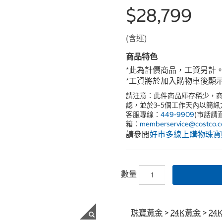
$28,799
(含運)
商品特色
*此為計價商品，工資另計
*工資將於加入購物車後顯
請注意：此件商品庫存稀少，
認，並於3~5個工作天內以簡
客服專線：
449-9909
(市話請
箱：
memberservice@costco.c
請參閲
好市多線上購物珠寶
數量
珠寶黃金
>
24K黃金
>
24