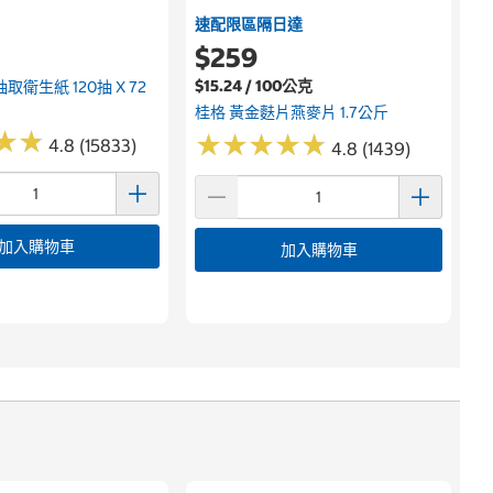
速配限區隔日達
$259
$15.24 / 100公克
取衛生紙 120抽 X 72
桂格 黃金麩片燕麥片 1.7公斤
★
★
★
★
★
★
★
★
★
★
★
★
★
★
4.8 (15833)
4.8 (1439)
加入購物車
加入購物車