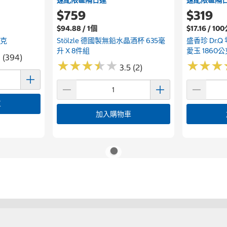
$759
$319
$94.88 / 1個
$17.16 / 1
公克
Stölzle 德國製無鉛水晶酒杯 635毫
盛香珍 Dr.Q
升 X 8件組
愛玉 1860
7 (394)
★
★
★
★
★
★
★
★
★
★
★
★
★
★
★
★
3.5 (2)
車
加入購物車