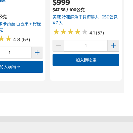
$999
$47.58 / 100公克
00公克
美威 冷凍鮭魚干貝海鮮丸 1050公克
X 2入
 零卡蒟蒻 百香果 + 檸檬
公克
★
★
★
★
★
★
★
★
★
★
4.1 (57)
★
★
★
★
4.8 (63)
加入購物車
加入購物車