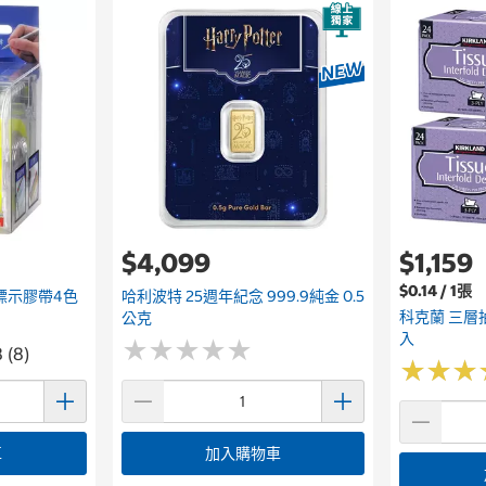
$4,099
$1,159
$0.14 / 1張
光標示膠帶4色
哈利波特 25週年紀念 999.9純金 0.5
科克蘭 三層抽
公克
入
★
★
★
★
★
★
★
★
★
★
 (8)
★
★
★
★
★
★
車
加入購物車