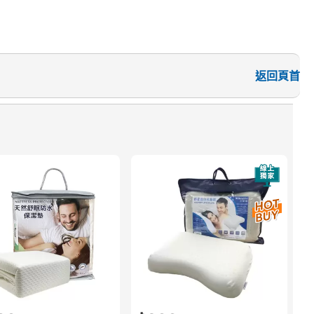
返回頁首
速
3