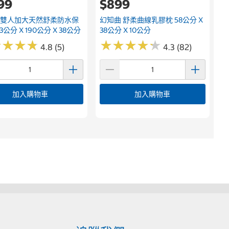
199
$899
 雙人加大天然舒柔防水保
幻知曲 舒柔曲線乳膠枕 58公分 X
3公分 X 190公分 X 38公分
38公分 X 10公分
★
★
★
★
★
★
★
★
★
★
★
★
★
★
★
★
★
★
4.8 (5)
4.3 (82)
加入購物車
加入購物車