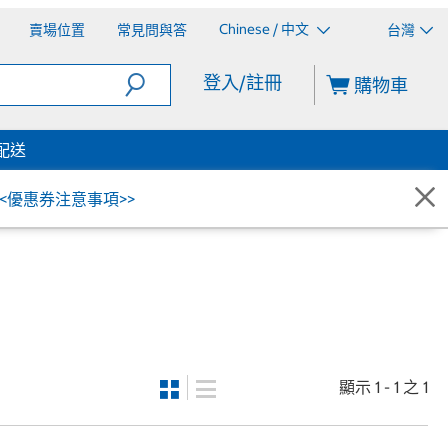
Chinese / 中文
賣場位置
常見問與答
台灣
登入/註冊
購物車
配送
<<優惠券注意事項>>
顯示 1 - 1 之 1