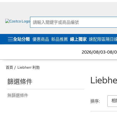
跳
跳
至
至
內
導
容
覽
選
單
全站分類
優惠商品
新品推薦
線上獨家
速配限區隔日
2026/08/03-08
首頁
Liebherr 利勃
Liebh
篩選條件
無篩選條件
排序: