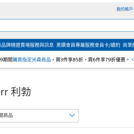
我的帳戶
達
品牌精選
賣場服務與訊息
黑鑽會員專屬服務
會員卡/續約
商業
/09期間
購買指定米森商品
，買3件享85折，買6件享79折優惠。
err 利勃