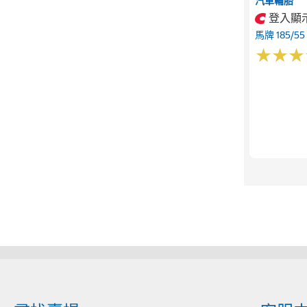
汽車輪胎
登入顯
馬牌 185/55
★
★
★
★
★
★