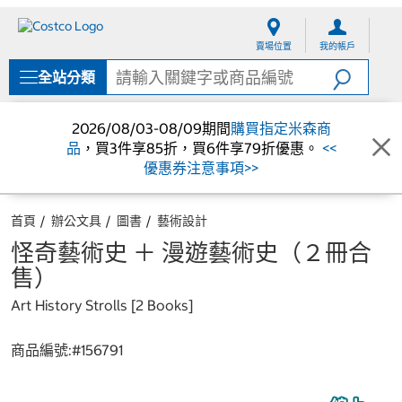
跳
跳
至
至
賣場位置
我的帳戶
內
導
容
覽
全站分類
選
單
2026/08/03-08/09期間
購買指定米森商
品
，買3件享85折，買6件享79折優惠。
<<
優惠券注意事項>>
首頁
辦公文具
圖書
藝術設計
怪奇藝術史 ＋ 漫遊藝術史（２冊合
售）
Art History Strolls [2 Books]
商品編號:#
156791