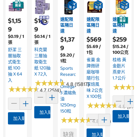
速配限
速配限
速配限
$1,15
$1,15
區隔日
區隔日
區隔日
9
9
達
達
達
$0.19 / 1
$0.14 / 1
$1,37
$569
$259
張
張
$5.69 /
$15.24 /
9
舒潔 三
科克蘭
1包
100公克
$9.20 /
層抽取
三層抽
雀巢 金
桂格 黃
1粒
式衛生
取衛生
牌微研
金麩片
紙 100
紙 120抽
Sports
磨咖啡
燕麥片
抽 X 64
X 72入
Researc
隨行包
1.7公斤
入
H
★
★
★
★
★
★
★
★
★
★
4.8 (15817)
深焙風
★
★
★
★
★
★
Omega-
★
★
★
★
★
★
★
★
★
★
4.7 (2514)
味 2公克
3 濃縮魚
X 100包
油
★
★
★
★
★
★
★
★
★
★
1250mg
4.8 (376
150粒
加入購物車
加入購物
加入購物車
★
★
★
★
★
★
★
★
★
★
4.8 (361)
缺貨
加入購物車