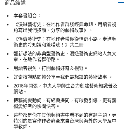
商品敍述
本套書組合：
《漫遊藝術史：在地作者群談經典命題，用讀者視
角寫出我們按讚、分享的藝術故事》、
《怪奇藝術史：在地作者帶你從怪奇小路，走進藝
術史的冷知識和驚嘆號！》共二冊
翻新想法的非典型藝術史、漫遊藝術史網站人氣文
章、在地作者群帶路。
用讀者視角，打開藝術好奇＆視野。
好奇按讚點閱轉分享＝我們最想讀的藝術故事 。
2016年開張，中央大學師生合力創建藝術知識普及
網站。
把藝術變動詞，有經典提問，有啟發引導，更有藝
術愛好者的快問快答。
這些都是你在其他藝術書中看不到的有趣主題，更
特別的是寫作作者群全來自台灣與海外的大學及中
學教師、