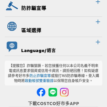
防詐騙宣導
區域選擇
Language/語言
【提醒您】詐騙猖獗，若您接獲任何以本公司名義不明來
電或訊息要求個資或信用卡資訊，請拒絕回應！如有疑慮
請參考好市多
防止詐騙宣導
或撥打165防詐騙專線。登入購
物時將
啟動帳號雙重驗證
以保障您自身帳戶安全。
下載COSTCO好市多APP