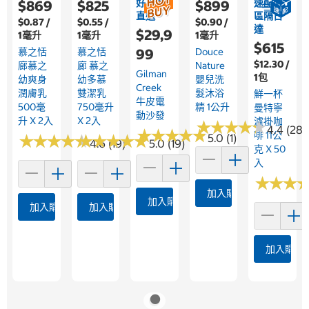
好市多
速配限
$869
$825
$899
直送
區隔日
$0.87 /
$0.55 /
$0.90 /
達
$29,9
1毫升
1毫升
1毫升
$615
慕之恬
慕之恬
99
Douce
$12.30 /
廊慕之
廊 慕之
Nature
Gilman
1包
幼爽身
幼多慕
嬰兒洗
Creek
潤膚乳
雙潔乳
髮沐浴
鮮一杯
牛皮電
500毫
750毫升
精 1公升
曼特寧
動沙發
升 X 2入
X 2入
濾掛咖
★
★
★
★
★
★
★
★
★
★
4.4 (28)
★
★
★
★
★
★
★
★
★
★
啡 11公
★
★
★
★
★
★
★
★
★
★
★
★
★
★
★
★
★
★
★
★
5.0 (1)
4.6 (19)
5.0 (19)
克 X 50
入
★
★
★
★
★
★
加入購物車
加入購物車
加入購物車
加入購物車
加入購物