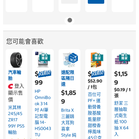
您可能會喜歡
汽車輪
速配限
$37,8
$529
$1,15
胎
區隔日
$52.90
99
9
達
登入
/ 1包
$0.19 / 1
HP
$1,85
顯示售
百仕可
張
OmniBo
價
9
PF+ 運
舒潔 三
Ok 3 14
動營養
米其林
層抽取
吋 AI筆
Brita X
胺基酸
245/45
式衛生
記型電
三麗鷗
能量膠
ZR17
紙 100
腦 14-
大耳狗
甜橙香
99Y PS5
抽 X 64
HS0043
喜拿
檸風味
輪胎
入
TU
Style 純
45公克