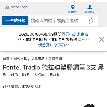
跳
跳
至
至
賣場位置
我的帳戶
內
導
容
覽
全站分類
選
單
2026/08/03-08/09期間
購買指定米森商
品
，買3件享85折，買6件享79折優惠。
<<
優惠券注意事項>>
首頁
辦公文具
文具用品
書寫筆類
Pentel Tradio 德拉迪塑膠鋼筆 3支 黑
Pentel Tradio Pen 3-Count Black
商品編號:#
117288-BLK