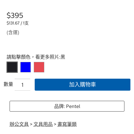
$395
$131.67 / 1支
(含運)
Select product
請點擊顏色，看更多照片:
黑
數量
加入購物車
品牌: Pentel
辦公文具
>
文具用品
>
書寫筆類