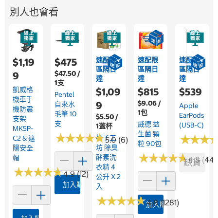
別人也會看
速配限
速配限
速配限
$1,19
$475
區隔日
區隔日
區隔日
$47.50 /
9
達
達
達
1支
凱威格
$1,09
$815
$539
Pentel
機車手
$9.06 /
9
自來水
Apple
機防震
1包
毛筆 10
EarPods
$5.50 /
支架
支
威德 益
(USB-C)
1蓋杯
MK5P-
生菌 顆
★
★
★
★
★
★
★
★
★
★
★
★
★
★
★
★
橘子工
C2 & 遮
5.0 (6)
粒 90包
坊 除臭
陽安全
★
★
★
★
★
★
★
★
★
★
酵素洗
帽
4.8 (447
缺貨
衣精 4
★
★
★
★
★
★
★
★
★
★
4.9 (12)
公升 X 2
加入購物車
入
★
★
★
★
★
★
★
★
★
★
4.8 (1281)
加入購物車