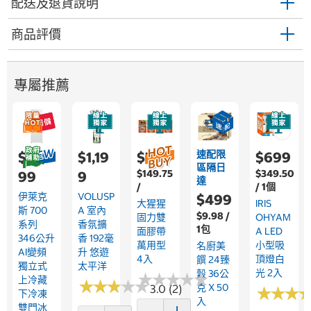
配送及退貨說明
商品評價
專屬推薦
速配限
$22,9
$1,19
$769
$699
區隔日
$149.75
$349.50
99
9
達
/
/ 1個
伊萊克
VOLUSP
$499
大猩猩
IRIS
斯 700
A 室內
$9.98 /
固力雙
OHYAM
系列
香氛擴
1包
面膠帶
A LED
346公升
香 192毫
萬用型
小型吸
名廚美
AI變頻
升 悠遊
4入
頂燈白
饌 24臻
獨立式
太平洋
光 2入
穀 36公
★
★
★
★
★
★
★
★
★
★
上冷藏
★
★
★
★
★
★
★
★
★
★
克 X 50
3.0 (2)
★
★
★
★
★
★
下冷凍
入
雙門冰