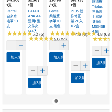
$47.50 /
$2.50 /
$36.90
$18.73 /
施德樓
1支
1個
/ 1支
1個
Triplus
Pentel
DATAB
Pentel
PLUS 迷
三角馬
自來水
ANK A4
柔繪簽
你修正
上寫隨
毛筆 10
透明L型
字筆 10
帶 20入
身筆組
支
文件夾
支 黑色
X 2盒
MS34SB
144入
4 5組
★
★
★
★
★
★
★
★
★
★
★
★
★
★
★
★
★
★
★
★
★
★
★
★
★
★
★
★
★
★
5.0 (6)
4.9 (8)
4.8 (68)
★
★
★
★
★
★
★
★
★
★
★
★
★
★
★
★
5.0 (51)
加入購物車
加入購物車
加入購物
加入購物車
加入購物車