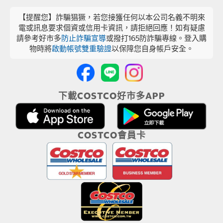
【提醒您】詐騙猖獗，若您接獲任何以本公司名義不明來
電或訊息要求個資或信用卡資訊，請拒絕回應！如有疑慮
請參考好市多
防止詐騙宣導
或撥打165防詐騙專線。登入購
物時將
啟動帳號雙重驗證
以保障您自身帳戶安全。
下載COSTCO好市多APP
COSTCO會員卡