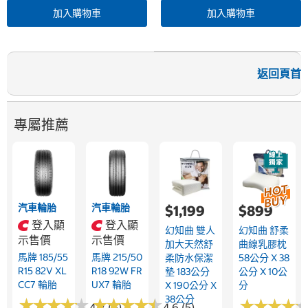
加入購物車
加入購物車
返回頁首
專屬推薦
汽車輪胎
汽車輪胎
$1,199
$899
登入顯
登入顯
幻知曲 雙人
幻知曲 舒柔
示售價
示售價
加大天然舒
曲線乳膠枕
馬牌 185/55
馬牌 215/50
柔防水保潔
58公分 X 38
R15 82V XL
R18 92W FR
墊 183公分
公分 X 10公
CC7 輪胎
UX7 輪胎
X 190公分 X
分
38公分
★
★
★
★
★
★
★
★
★
★
★
★
★
★
★
★
★
★
★
★
★
★
★
★
★
★
★
★
4.3 (6)
4.6 (5)