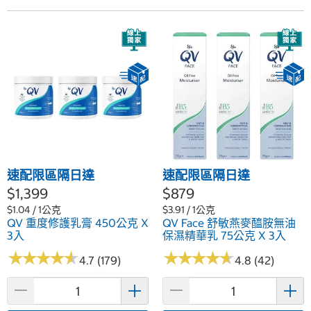
速配限區隔日達
速配限區隔日達
$1,399
$879
$1.04 / 1公克
$3.91 / 1公克
QV 重度修護乳膏 450公克 X
QV Face 舒敏燕麥醯胺無油
3入
保濕精華乳 75公克 X 3入
★
★
★
★
★
★
★
★
★
★
★
★
★
★
★
★
★
★
★
★
4.7 (179)
4.8 (42)