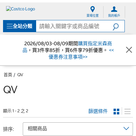
跳
跳
至
至
賣場位置
我的帳戶
內
導
容
覽
全站分類
選
單
2026/08/03-08/09期間
購買指定米森商
品
，買3件享85折，買6件享79折優惠。
<<
優惠券注意事項>>
首頁
QV
QV
篩選條件
顯示 1 - 2 之 2
排序: