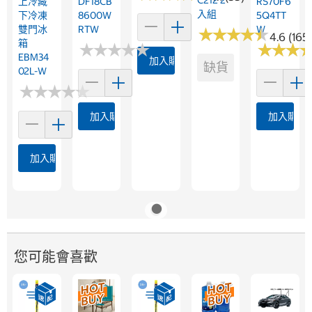
C212 2
上冷藏
DF18CB
RS70F6
入組
下冷凍
8600W
5Q4TT
雙門冰
RTW
W
★
★
★
★
★
★
★
★
★
★
4.6 (165)
箱
★
★
★
★
★
★
★
★
★
★
★
★
★
★
★
★
EBM34
加入購物車
缺貨
02L-W
★
★
★
★
★
★
★
★
★
★
加入購物車
加入購物
加入購物車
您可能會喜歡