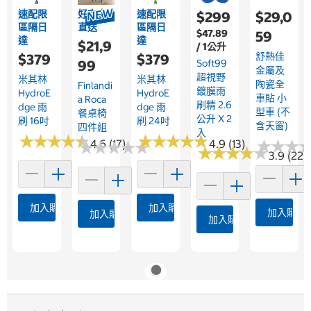
速配限
好市多
速配限
$299
$29,0
區隔日
直送
區隔日
$47.89
59
達
達
$21,9
/ 1公升
舒熱佳
$379
$379
99
Soft99
金屬及
超視野
米其林
米其林
陶瓷全
Finlandi
鍍膜雨
HydroE
HydroE
車貼 小
A Roca
刷精 2.6
Dge 雨
Dge 雨
型車 (不
餐桌椅
公升 X 2
刷 16吋
刷 24吋
含天窗)
四件組
入
★
★
★
★
★
★
★
★
★
★
★
★
★
★
★
★
★
★
★
★
★
★
★
★
★
★
4.6 (17)
4.9 (13)
★
★
★
★
★
★
★
★
★
★
★
★
★
★
★
★
★
★
★
★
3.9 (22)
加入購物車
加入購物車
加入購物
加入購物車
加入購物車