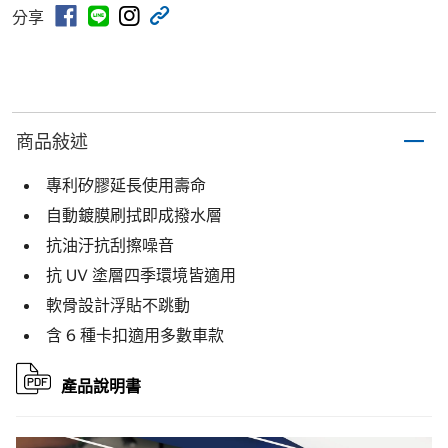
分享
商品敍述
專利矽膠延長使用壽命
自動鍍膜刷拭即成撥水層
抗油汙抗刮擦噪音
抗 UV 塗層四季環境皆適用
軟骨設計浮貼不跳動
含 6 種卡扣適用多數車款
產品說明書