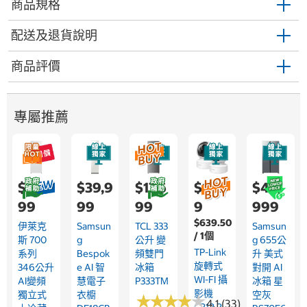
商品規格
配送及退貨說明
商品評價
專屬推薦
$22,9
$39,9
$17,6
$1,59
$43,
99
99
99
9
999
$639.50
伊萊克
Samsun
TCL 333
Samsun
/ 1個
斯 700
G
公升 變
G 655公
TP-Link
系列
Bespok
頻雙門
升 美式
旋轉式
346公升
E AI 智
冰箱
對開 AI
WI-FI 攝
AI變頻
慧電子
P333TM
冰箱 星
影機
獨立式
衣櫥
空灰
★
★
★
★
★
★
★
★
★
★
4.1 (33)