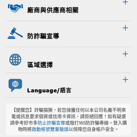
廠商與供應商相關
防詐騙宣導
區域選擇
Language/語言
【提醒您】詐騙猖獗，若您接獲任何以本公司名義不明來
電或訊息要求個資或信用卡資訊，請拒絕回應！如有疑慮
請參考好市多
防止詐騙宣導
或撥打165防詐騙專線。登入購
物時將
啟動帳號雙重驗證
以保障您自身帳戶安全。