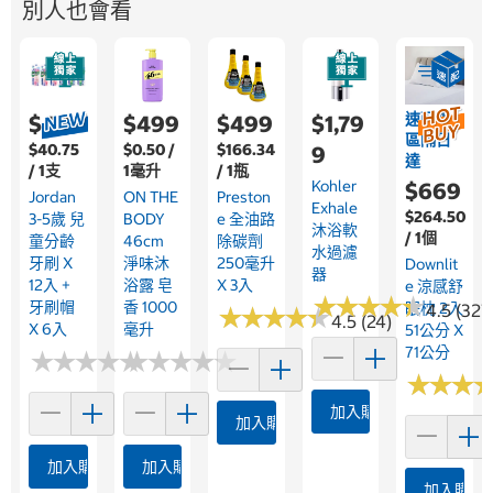
別人也會看
速配限
$489
$499
$499
$1,79
區隔日
$40.75
$0.50 /
$166.34
9
達
/ 1支
1毫升
/ 1瓶
Kohler
$669
Jordan
ON THE
Preston
Exhale
$264.50
3-5歲 兒
BODY
E 全油路
沐浴軟
/ 1個
童分齡
46cm
除碳劑
水過濾
牙刷 X
淨味沐
250毫升
Downlit
器
12入 +
浴露 皂
X 3入
E 涼感舒
★
★
★
★
★
★
★
★
★
★
牙刷帽
香 1000
眠枕 2入
4.5 (327
★
★
★
★
★
★
★
★
★
★
4.5 (24)
X 6入
毫升
51公分 X
71公分
★
★
★
★
★
★
★
★
★
★
★
★
★
★
★
★
★
★
★
★
★
★
★
★
★
★
加入購物車
加入購物車
加入購物車
加入購物車
加入購物