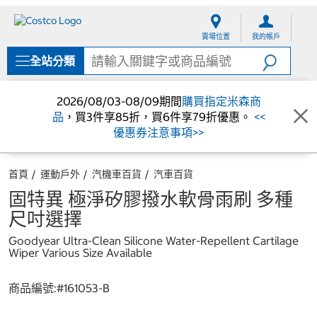
跳
跳
至
至
賣場位置
我的帳戶
內
導
容
覽
全站分類
選
單
2026/08/03-08/09期間
購買指定米森商
品
，買3件享85折，買6件享79折優惠。
<<
優惠券注意事項>>
首頁
運動戶外
汽機車百貨
汽車百貨
固特異 極淨矽膠撥水軟骨雨刷 多種
尺吋選擇
Goodyear Ultra-Clean Silicone Water-Repellent Cartilage
Wiper Various Size Available
商品編號:#
161053-B