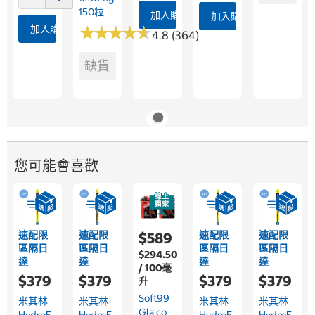
150粒
加入購物車
加入購物車
加入購物車
★
★
★
★
★
★
★
★
★
★
4.8 (364)
缺貨
您可能會喜歡
速配限
速配限
速配限
速配限
$589
區隔日
區隔日
區隔日
區隔日
$294.50
達
達
達
達
/ 100毫
$379
$379
$379
$379
升
Soft99
米其林
米其林
米其林
米其林
Gla'co