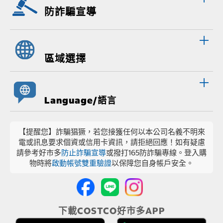
防詐騙宣導
區域選擇
Language/語言
【提醒您】詐騙猖獗，若您接獲任何以本公司名義不明來
電或訊息要求個資或信用卡資訊，請拒絕回應！如有疑慮
請參考好市多
防止詐騙宣導
或撥打165防詐騙專線。登入購
物時將
啟動帳號雙重驗證
以保障您自身帳戶安全。
下載COSTCO好市多APP