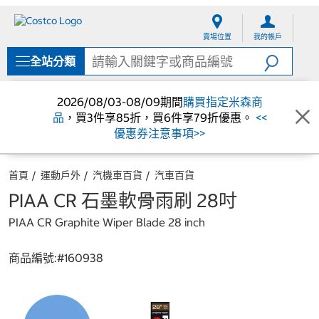
跳
跳
至
至
賣場位置
我的帳戶
內
導
容
覽
全站分類
選
單
2026/08/03-08/09期間
購買指定米森商
品
，買3件享85折，買6件享79折優惠。
<<
優惠券注意事項>>
首頁
運動戶外
汽機車百貨
汽車百貨
PIAA CR 石墨軟骨雨刷 28吋
PIAA CR Graphite Wiper Blade 28 inch
商品編號:#
160938