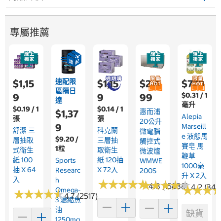
專屬推薦
速配限
$1,15
$1,15
$2,4
$779
區隔日
$0.31 / 1
9
9
99
達
毫升
$0.19 / 1
$0.14 / 1
惠而浦
$1,37
Alepia
張
張
20公升
9
Marseill
舒潔 三
科克蘭
微電腦
E 液態馬
$9.20 /
層抽取
三層抽
觸控式
賽皂 馬
1粒
式衛生
取衛生
微波爐
鞭草
紙 100
紙 120抽
Sports
WMWE
1000毫
抽 X 64
X 72入
Researc
200S
升 X 2入
入
H
★
★
★
★
★
★
★
★
★
★
★
★
★
★
★
★
★
★
★
★
4.8 (15838)
4.2 (344
★
★
★
★
★
★
Omega-
★
★
★
★
★
★
★
★
★
★
4.7 (2517)
3 濃縮魚
油
缺貨
1250mg