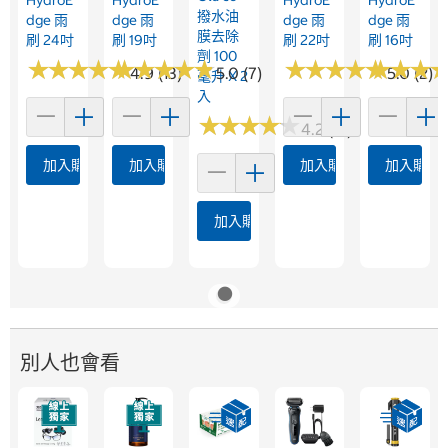
HydroE
HydroE
HydroE
HydroE
撥水油
Dge 雨
Dge 雨
Dge 雨
Dge 雨
膜去除
刷 24吋
刷 19吋
刷 22吋
刷 16吋
劑 100
★
★
★
★
★
★
★
★
★
★
★
★
★
★
★
★
★
★
★
★
★
★
★
★
★
★
★
★
★
★
★
★
★
★
★
★
4.9 (13)
5.0 (7)
5.0 (2)
毫升 X 2
入
★
★
★
★
★
★
★
★
★
★
4.2 (21)
加入購物車
加入購物車
加入購物車
加入購物
加入購物車
別人也會看