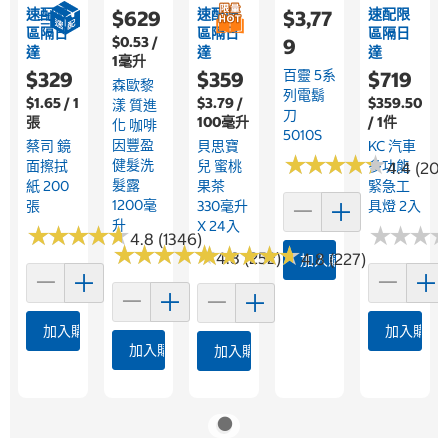
速配限
速配限
速配限
$629
$3,77
區隔日
區隔日
區隔日
$0.53 /
9
達
達
達
1毫升
百靈 5系
$329
$359
$719
森歐黎
列電鬍
$1.65 / 1
$3.79 /
$359.50
漾 質進
刀
張
100毫升
/ 1件
化 咖啡
5010S
因豐盈
蔡司 鏡
貝思寶
KC 汽車
★
★
★
★
★
★
★
★
★
★
健髮洗
面擦拭
兒 蜜桃
多功能
4.4 (20)
髮露
紙 200
果茶
緊急工
1200毫
張
330毫升
具燈 2入
升
X 24入
★
★
★
★
★
★
★
★
★
★
★
★
★
★
★
★
4.8 (1346)
★
★
★
★
★
★
★
★
★
★
★
★
★
★
★
★
★
★
★
★
4.8 (252)
4.8 (227)
加入購物車
加入購物車
加入購物
加入購物車
加入購物車