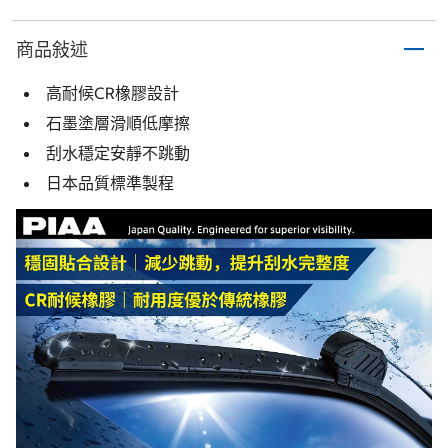
商品敍述
高耐候CR橡膠設計
石墨塗層滑順低摩擦
刮水穩定安靜不跳動
日本品質標準製程