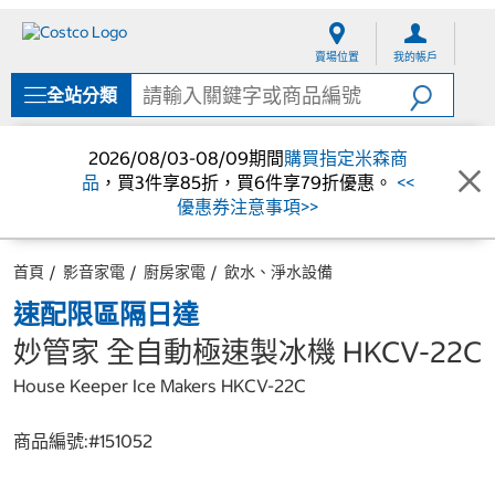
跳
跳
至
至
賣場位置
我的帳戶
內
導
容
覽
全站分類
選
單
2026/08/03-08/09期間
購買指定米森商
品
，買3件享85折，買6件享79折優惠。
<<
優惠券注意事項>>
首頁
影音家電
廚房家電
飲水、淨水設備
速配限區隔日達
妙管家 全自動極速製冰機 HKCV-22C
House Keeper Ice Makers HKCV-22C
商品編號:#
151052