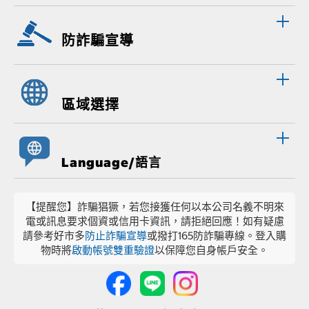
防詐騙宣導
區域選擇
Language/語言
【提醒您】詐騙猖獗，若您接獲任何以本公司名義不明來
電或訊息要求個資或信用卡資訊，請拒絕回應！如有疑慮
請參考好市多
防止詐騙宣導
或撥打165防詐騙專線。登入購
物時將
啟動帳號雙重驗證
以保障您自身帳戶安全。