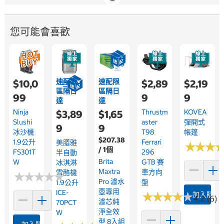
您可能會喜歡
速配限
速配限
$10,0
$2,89
$2,19
區隔日
區隔日
99
9
9
達
達
Ninja
Thrustm
KOVEA
$3,89
$1,65
Slushi
Aster
彈開式
9
9
冰沙機
T98
帳篷
$207.38
1.9公升
Ferrari
美膳雅
★
★
★
★
★
★
/ 1個
FS301T
296
半自動
Brita
W
GTB 賽
冰淇淋
Maxtra
車方向
雪酪機
★
★
★
★
★
★
★
★
★
★
Pro 濾水
盤
1.9公升
壺專用
ICE-
★
★
★
★
★
★
★
★
★
★
加入購物
4.2 (6)
濾芯純
70PCT
淨全效
W
型 8入組