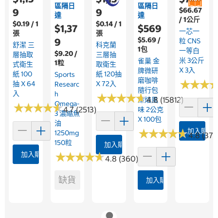
區隔日
區隔日
$66.67
9
9
達
達
/ 1公斤
$0.19 / 1
$0.14 / 1
$1,37
$569
一芯一
張
張
$5.69 /
9
粒 CNS
舒潔 三
科克蘭
1包
一等白
$9.20 /
層抽取
三層抽
米 3公斤
雀巢 金
1粒
式衛生
取衛生
X 3入
牌微研
紙 100
紙 120抽
Sports
磨咖啡
★
★
★
★
★
★
抽 X 64
X 72入
Researc
隨行包
入
H
★
★
★
★
★
★
★
★
★
★
4.8 (15812)
深焙風
Omega-
★
★
★
★
★
★
★
★
★
★
4.7 (2513)
味 2公克
3 濃縮魚
X 100包
油
★
★
★
★
★
★
★
★
★
★
加入購物
1250mg
4.8 (375
150粒
加入購物車
加入購物車
★
★
★
★
★
★
★
★
★
★
4.8 (360)
缺貨
加入購物車