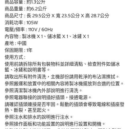
商品容量 : 約1.3公升
商品重量 : 約6.2公斤
商品尺寸 : 長 29.5公分 X 寬 23.5公分 X 高 28.7公分
消耗功率 : 105W
電壓/頻率 : 110V / 60Hz
內容物 : 製冰機 X 1、儲冰籃 X 1、冰鏟 X 1
產地 : 中國
保固期限 : 1年
使用方式 :
使用前請拆除所有包裝物料並詳細清點、檢查附件如儲冰
籃、冰鏟和說明書等。
請取出所有附件清洗，主機部份請用乾淨的布沾濕擦拭。
參照搬運和放置中的相關內容將製冰機擺放到合適的位置。
參照清潔製冰機內外部說明進行清洗。
參照電器聯接的說明插好插頭，接通電源。
請確認插頭連接是否牢固。鬆動的插頭會導致電線和插座發
熱、斷裂，甚至起火。
參照注水和排水的說明進行注水。
參照操作面板和功能設置的說明進行設置和開機。