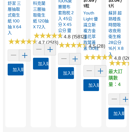
$7.69 /
$3.04 /
100%萊
舒潔 三
科克蘭
1粒
1片
賽爾布
層抽取
三層抽
套抱枕 2
Youth
蘇菲 超
式衛生
取衛生
入 45公
Light 優
熟睡長
紙 100
紙 120抽
分 X 45
識立新
時間吸
抽 X 64
X 72入
公分 靈
複方金
收夜用
入
★
★
★
★
★
★
★
★
★
★
凡
4.8 (15812)
盞花萃
衛生棉
★
★
★
★
★
★
★
★
★
★
4.7 (2513)
取葉黃
28公分
★
★
★
★
★
★
★
★
★
★
4.5 (28)
素 130粒
16片 X 8
入
★
★
★
★
★
★
★
★
★
★
4.8 (126
★
★
★
★
★
★
加入購物車
加入購物車
最大訂
加入購物車
購數
量：4
加入購物車
加入購物