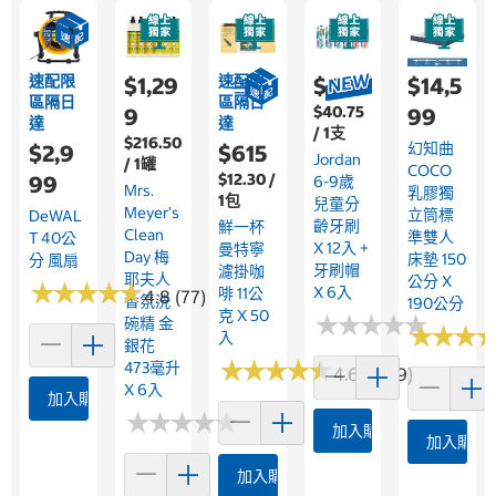
速配限
速配限
$1,29
$489
$14,5
區隔日
區隔日
$40.75
9
99
達
達
/ 1支
$216.50
幻知曲
$2,9
$615
Jordan
/ 1罐
COCO
$12.30 /
99
6-9歲
Mrs.
乳膠獨
1包
兒童分
Meyer's
立筒標
DeWAL
齡牙刷
鮮一杯
Clean
準雙人
T 40公
X 12入 +
曼特寧
Day 梅
床墊 150
分 風扇
牙刷帽
濾掛咖
耶夫人
公分 X
★
★
★
★
★
★
★
★
★
★
X 6入
啡 11公
4.8 (77)
香氛洗
190公分
克 X 50
★
★
★
★
★
★
★
★
★
★
碗精 金
★
★
★
★
★
★
入
銀花
★
★
★
★
★
★
★
★
★
★
473毫升
4.6 (1059)
X 6入
加入購物車
★
★
★
★
★
★
★
★
★
★
加入購物車
加入購物
加入購物車