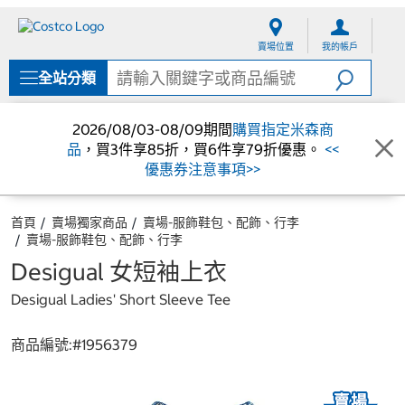
跳
跳
至
至
賣場位置
我的帳戶
內
導
容
覽
全站分類
選
單
2026/08/03-08/09期間
購買指定米森商
品
，買3件享85折，買6件享79折優惠。
<<
優惠券注意事項>>
首頁
賣場獨家商品
賣場-服飾鞋包、配飾、行李
賣場-服飾鞋包、配飾、行李
Desigual 女短袖上衣
Desigual Ladies' Short Sleeve Tee
商品編號:#
1956379