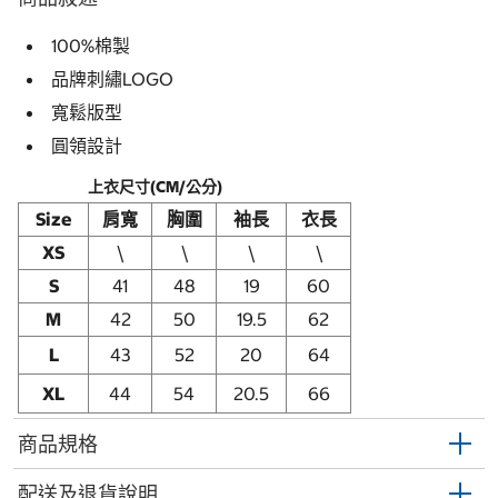
100%棉製
品牌刺繡LOGO
寬鬆版型
圓領設計
上衣尺寸(CM/公分)
Size
肩寬
胸圍
袖長
衣長
XS
\
\
\
\
S
41
48
19
60
M
42
50
19.5
62
L
43
52
20
64
XL
44
54
20.5
66
商品規格
配送及退貨說明