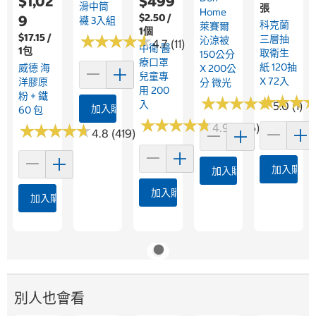
$1,02
$499
滑中筒
張
Home
$2.50 /
9
襪 3入組
科克蘭
萊賽爾
1個
$17.15 /
★
★
★
★
★
★
★
★
★
★
三層抽
沁涼被
4.7 (11)
中衛 醫
1包
取衛生
150公分
療口罩
紙 120抽
威德 海
X 200公
兒童專
X 72入
洋膠原
分 微光
用 200
粉 + 鐵
★
★
★
★
★
★
★
★
★
★
★
★
★
★
★
★
入
5.0 (1)
加入購物車
60 包
★
★
★
★
★
★
★
★
★
★
★
★
★
★
★
★
★
★
★
★
4.9 (626)
4.8 (419)
加入購物
加入購物車
加入購物車
加入購物車
別人也會看