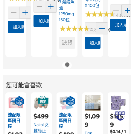
3 濃縮魚
X 100包
油
★
★
★
★
★
★
★
★
★
★
1250mg
4.8 (375
150粒
加入購物車
加入購物
加入購物車
★
★
★
★
★
★
★
★
★
★
4.8 (360)
缺貨
加入購物車
您可能會喜歡
速配限
速配限
$499
$1,09
$1,15
區隔日
區隔日
9
9
Nakai 女
達
達
蠶絲止
$0.14 / 1
Don