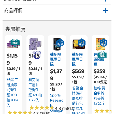
商品評價
專屬推薦
速配限
速配限
速配限
$1,15
$1,15
區隔日
區隔日
區隔日
9
9
達
達
達
$0.19 / 1
$0.14 / 1
$1,37
$569
$259
張
張
$5.69 /
$15.24 /
9
舒潔 三
科克蘭
1包
100公克
$9.20 /
層抽取
三層抽
雀巢 金
桂格 黃
1粒
式衛生
取衛生
牌微研
金麩片
紙 100
紙 120抽
Sports
磨咖啡
燕麥片
抽 X 64
X 72入
Researc
隨行包
1.7公斤
入
H
★
★
★
★
★
★
★
★
★
★
4.8 (15812)
深焙風
★
★
★
★
★
★
Omega-
★
★
★
★
★
★
★
★
★
★
4.7 (2513)
味 2公克