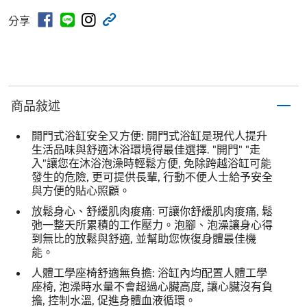
分享
商品敍述
開門式浴缸安全又方便: 開門式浴缸是現代人提升
生活品味與舒適沐浴環境得最佳選擇. "開門" "走
入"讓您在沐浴泡澡時輕鬆方便, 免除跨越浴缸可能
發生的危險, 更可提供長輩, 行動不便人士給予安全
與方便的貼心照顧。
放鬆身心、舒緩肌肉痠痛: 可讓你舒緩肌肉痠痛, 鬆
弛一整天所累積的工作壓力。泡腳、泡澡讓身心得
到無比的放鬆與舒適, 並幫助您恢復身體最佳機
能。
人體工學座椅舒適無負擔: 浴缸內均配置人體工學
座椅, 泡澡時水量不會超過心臟高度, 讓心臟沒有負
擔, 控制水溫, 促進身體血液循環。