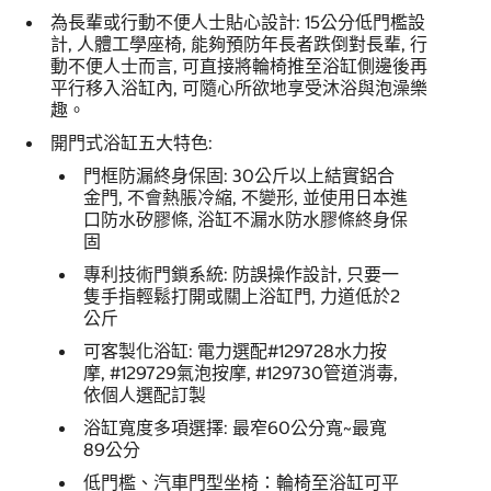
為長輩或行動不便人士貼心設計: 15公分低門檻設
計, 人體工學座椅, 能夠預防年長者跌倒對長輩, 行
動不便人士而言, 可直接將輪椅推至浴缸側邊後再
平行移入浴缸內, 可隨心所欲地享受沐浴與泡澡樂
趣。
開門式浴缸五大特色:
門框防漏終身保固: 30公斤以上結實鋁合
金門, 不會熱脹冷縮, 不變形, 並使用日本進
口防水矽膠條, 浴缸不漏水防水膠條終身保
固
專利技術門鎖系統: 防誤操作設計, 只要一
隻手指輕鬆打開或關上浴缸門, 力道低於2
公斤
可客製化浴缸: 電力選配#129728水力按
摩, #129729氣泡按摩, #129730管道消毒,
依個人選配訂製
浴缸寬度多項選擇: 最窄60公分寬~最寬
89公分
低門檻、汽車門型坐椅：輪椅至浴缸可平