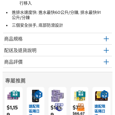
行移入
進排水速度快: 進水最快60公升/分鐘, 排水最快91
公升/分鐘
三個安全扶手, 底部防滑設計
商品規格
配送及退貨說明
商品評價
專屬推薦
速配限
速配限
$1,15
$1,15
$755
區隔日
區隔日
$66.67
9
9