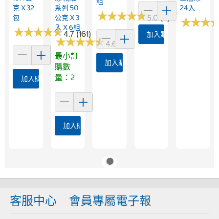
組
克 X 32
系列 50
24入
★
★
★
★
★
★
★
★
★
★
5.0 (7)
包
公克 X 3
★
★
★
★
★
★
入 X 6組
★
★
★
★
★
★
★
★
★
★
4.7 (161)
加入購物車
★
★
★
★
★
★
★
★
★
★
4.6 (151)
最小訂
加入購物車
購數
量：2
加入購物車
加入購物車
客服中心
會員專屬電子報