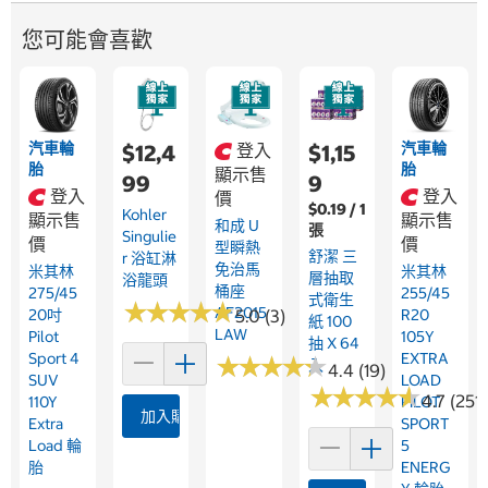
您可能會喜歡
汽車輪
汽車輪
$12,4
登入
$1,15
胎
胎
顯示售
99
9
登入
登入
價
$0.19 / 1
Kohler
顯示售
顯示售
和成 U
張
Singulie
價
價
型瞬熱
舒潔 三
R 浴缸淋
免治馬
米其林
米其林
層抽取
浴龍頭
桶座
275/45
255/45
式衛生
★
★
★
★
★
★
★
★
★
★
AF2015
20吋
5.0 (3)
R20
紙 100
LAW
Pilot
105Y
抽 X 64
Sport 4
EXTRA
★
★
★
★
★
★
★
★
★
★
入
4.4 (19)
SUV
LOAD
★
★
★
★
★
★
★
★
★
★
4.7 (251
110Y
PILOT
加入購物車
Extra
SPORT
Load 輪
5
胎
ENERG