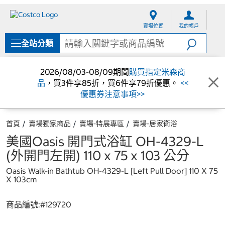
跳
跳
至
至
賣場位置
我的帳戶
內
導
容
覽
全站分類
選
單
2026/08/03-08/09期間
購買指定米森商
品
，買3件享85折，買6件享79折優惠。
<<
優惠券注意事項>>
首頁
賣場獨家商品
賣場-特展專區
賣場-居家衛浴
美國Oasis 開門式浴缸 OH-4329-L
(外開門左開) 110 x 75 x 103 公分
Oasis Walk-in Bathtub OH-4329-L [Left Pull Door] 110 X 75
X 103cm
商品編號:#
129720