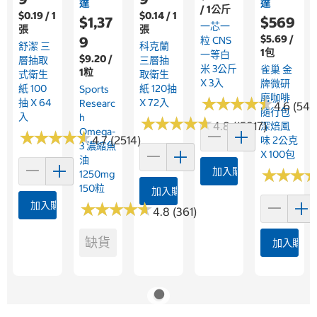
達
達
/ 1公斤
$0.19 / 1
$0.14 / 1
$1,37
$569
一芯一
張
張
$5.69 /
9
粒 CNS
舒潔 三
科克蘭
1包
一等白
$9.20 /
層抽取
三層抽
米 3公斤
雀巢 金
1粒
式衛生
取衛生
X 3入
牌微研
紙 100
紙 120抽
Sports
磨咖啡
★
★
★
★
★
★
★
★
★
★
抽 X 64
X 72入
Researc
4.6 (546
隨行包
入
H
★
★
★
★
★
★
★
★
★
★
4.8 (15817)
深焙風
Omega-
★
★
★
★
★
★
★
★
★
★
4.7 (2514)
味 2公克
3 濃縮魚
X 100包
油
加入購物車
★
★
★
★
★
★
1250mg
150粒
加入購物車
加入購物車
★
★
★
★
★
★
★
★
★
★
4.8 (361)
缺貨
加入購物