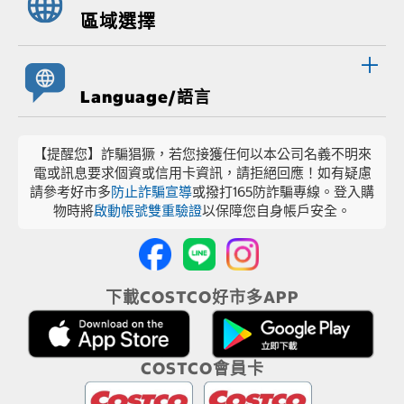
區域選擇
Language/語言
【提醒您】詐騙猖獗，若您接獲任何以本公司名義不明來
電或訊息要求個資或信用卡資訊，請拒絕回應！如有疑慮
請參考好市多
防止詐騙宣導
或撥打165防詐騙專線。登入購
物時將
啟動帳號雙重驗證
以保障您自身帳戶安全。
下載COSTCO好市多APP
COSTCO會員卡