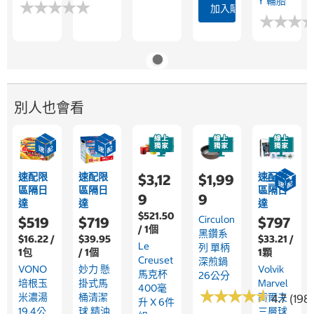
Y 輪胎
★
★
★
★
★
★
★
★
★
★
加入購物車
★
★
★
★
★
★
別人也會看
速配限
速配限
速配限
$3,12
$1,99
區隔日
區隔日
區隔日
9
9
達
達
達
$521.50
Circulon
$519
$719
$797
/ 1個
黑鑽系
$16.22 /
$39.95
$33.21 /
Le
列 單柄
1包
/ 1個
1顆
Creuset
深煎鍋
VONO
妙力 懸
Volvik
馬克杯
26公分
培根玉
掛式馬
Marvel
400毫
★
★
★
★
★
★
★
★
★
★
米濃湯
桶清潔
高爾夫
4.7 (198)
升 X 6件
19.4公
球 精油
三層球