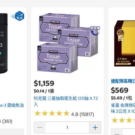
速配限區隔
$1,159
$569
$0.14 / 1張
$5.69 / 1包
科克蘭 三層抽取衛生紙 120抽 X 72
入
ega-3 濃縮魚油
雀巢 金牌微
味 2公克 X 1
★
★
★
★
★
★
★
★
★
★
4.8 (15817)
★
★
★
★
★
★
 (361)