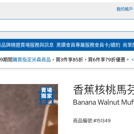
我的帳戶
達
品牌精選
賣場服務與訊息
黑鑽會員專屬服務
會員卡/續約
商業
/09期間
購買指定米森商品
，買3件享85折，買6件享79折優惠。
香蕉核桃馬芬
Banana Walnut Muf
商品編號:#
151349