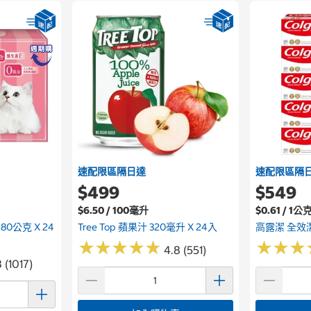
速配限區隔日達
速配限區隔
$499
$549
$6.50 / 100毫升
$0.61 / 1公
0公克 X 24
Tree Top 蘋果汁 320毫升 X 24入
高露潔 全效潔
★
★
★
★
★
★
★
★
★
★
★
★
★
★
★
★
4.8 (551)
 (1017)