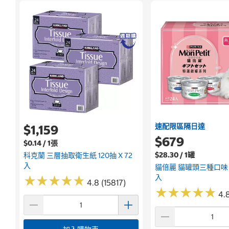
速配限區隔日達
$1,159
$679
$0.14 / 1張
$28.30 / 1罐
科克蘭 三層抽取衛生紙 120抽 X 72
入
貓倍麗 貓罐頭三種口味 8
入
★
★
★
★
★
★
★
★
★
★
4.8 (15817)
★
★
★
★
★
★
★
★
★
★
4.8