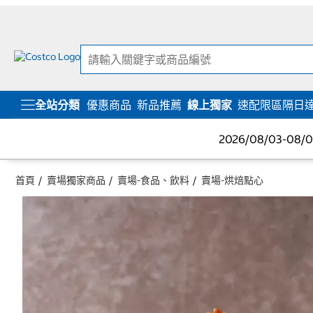
跳
跳
至
至
內
導
容
覽
選
單
全站分類
優惠商品
新品推薦
線上獨家
速配限區隔日
2026/08/03-08
首頁
賣場獨家商品
賣場-食品、飲料
賣場-烘焙點心