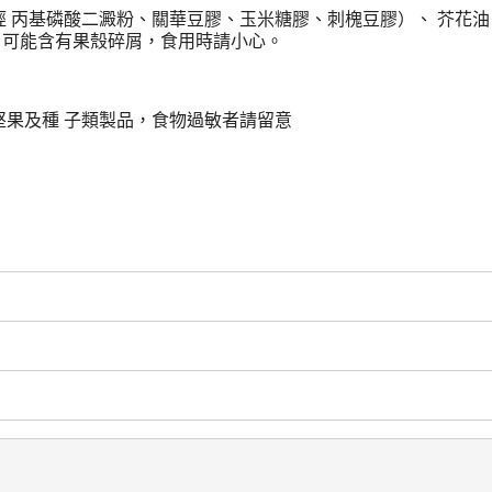
（羥 丙基磷酸二澱粉、關華豆膠、玉米糖膠、刺槐豆膠）、 芥花
：可能含有果殼碎屑，食用時請小心。
堅果及種 子類製品，食物過敏者請留意