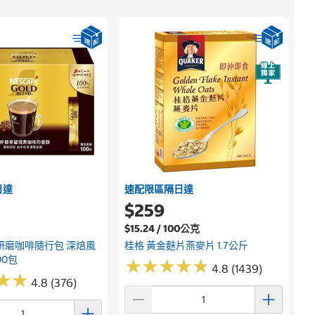
日達
速配限區隔日達
$259
$15.24 / 100公克
研磨咖啡隨行包 深焙風
桂格 黃金麩片燕麥片 1.7公斤
00包
★
★
★
★
★
★
★
★
★
★
4.8 (1439)
★
★
★
★
4.8 (376)