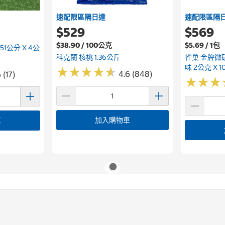
速配限區隔日達
速配限區隔
$529
$569
$38.90 / 100公克
$5.69 / 1包
51公分 X 4公
科克蘭 核桃 1.36公斤
雀巢 金牌微
味 2公克 X 1
★
★
★
★
★
★
★
★
★
★
4.6 (848)
 (17)
★
★
★
★
★
★
加入購物車
車