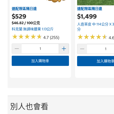
速配限區隔日達
速配限區隔日達
$529
$1,499
$46.82 / 100公克
人造草皮 中 114公分 X 3
科克蘭 無調味腰果 1.13公斤
分
★
★
★
★
★
★
★
★
★
★
★
★
★
★
★
★
★
★
★
★
4.7 (255)
4.6
加入購物車
加入購物
別人也會看