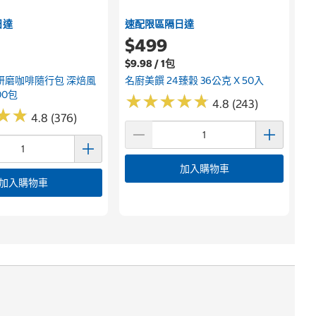
日達
速配限區隔日達
$499
$9.98 / 1包
研磨咖啡隨行包 深焙風
名廚美饌 24臻穀 36公克 X 50入
00包
★
★
★
★
★
★
★
★
★
★
4.8 (243)
★
★
★
★
4.8 (376)
加入購物車
加入購物車