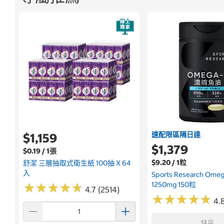
速配限區隔日達
$1,159
$1,379
$0.19 / 1張
$9.20 / 1粒
舒潔 三層抽取式衛生紙 100抽 X 64
入
Sports Research Om
1250mg 150粒
★
★
★
★
★
★
★
★
★
★
4.7 (2514)
★
★
★
★
★
★
★
★
★
★
4.8
缺貨