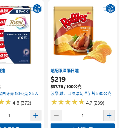
日達
速配限區隔日達
$219
克
$37.76 / 100公克
白牙膏 181公克 X 5入
波樂 雞汁口味厚切洋芋片 580公克
★
★
★
★
★
★
★
★
★
★
★
★
★
★
4.8 (372)
4.7 (239)