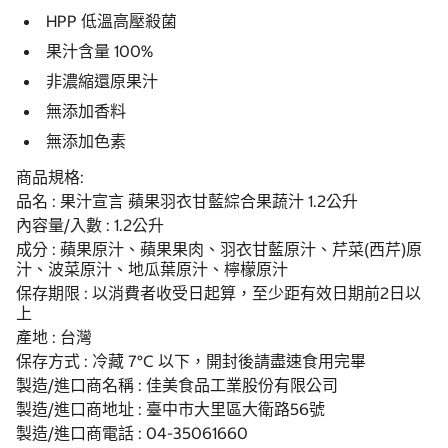
HPP 低溫高壓殺菌
果汁含量 100%
非濃縮還原果汁
無添加香料
無添加色素
商品規格:
品名 : 果汁宣言 蘋果羽衣甘藍綜合果蔬汁 1.2公升
內容量/入數 : 1.2公升
成分 : 蘋果原汁、蘋果果肉、羽衣甘藍原汁、芹菜(西芹)原
汁、波菜原汁、地瓜葉原汁、檸檬原汁
保存期限 : 以消費者收受日起算，至少距有效日期前2日以
上
產地 : 台灣
保存方式 : 冷藏 7°C 以下，開封後請盡速食用完畢
製造/進口商名稱 : 佳美食品工業股份有限公司
製造/進口商地址 : 臺中市大里區大衛路56號
製造/進口商電話 : 04-35061660