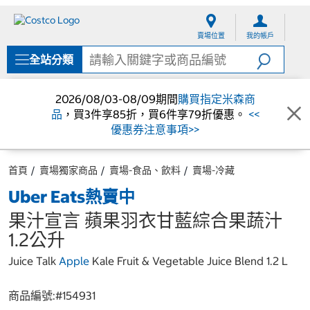
跳
跳
至
至
賣場位置
我的帳戶
內
導
容
覽
全站分類
選
單
2026/08/03-08/09期間
購買指定米森商
品
，買3件享85折，買6件享79折優惠。
<<
優惠券注意事項>>
首頁
賣場獨家商品
賣場-食品、飲料
賣場-冷藏
Uber Eats熱賣中
果汁宣言 蘋果羽衣甘藍綜合果蔬汁
1.2公升
Juice Talk
Apple
Kale Fruit & Vegetable Juice Blend 1.2 L
商品編號:#
154931