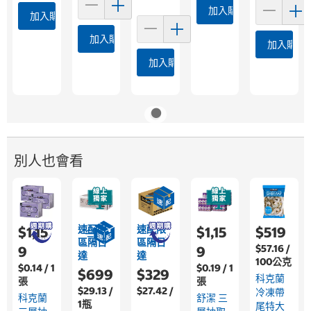
加入購物車
加入購物車
加入購物車
加入購物
加入購物車
別人也會看
速配限
速配限
$1,15
$1,15
$519
區隔日
區隔日
$57.16 /
9
9
達
達
100公克
$0.14 / 1
$0.19 / 1
$699
$329
科克蘭
張
張
$29.13 /
$27.42 /
冷凍帶
科克蘭
舒潔 三
1瓶
尾特大