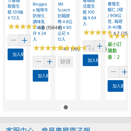
三層抽
層抽取
養殖生
Binggra
3M
取衛生
式衛生
蝦仁 2磅
E 咖啡牛
Scotch
紙 120抽
紙 100
/ 908公
奶保久
封箱膠
X 72入
抽 X 64
克 , 每磅
調味乳
帶 4.8公
入
★
★
★
★
★
★
★
★
★
★
4.8 (15844)
31-40隻
200毫
分 X 90
★
★
★
★
★
★
★
★
★
★
4.7 (251
升 X 24
公尺 X
★
★
★
★
★
★
入
12入
最小訂
★
★
★
★
★
★
★
★
★
★
★
★
★
★
★
★
★
★
★
★
4.7 (98)
4.8 (108)
購數
加入購物車
量：2
加入購物車
缺貨
加入購物車
加入購物
客服中心
會員專屬電子報