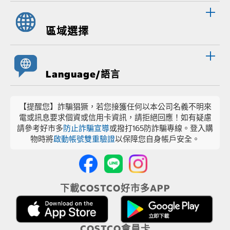
區域選擇
Language/語言
【提醒您】詐騙猖獗，若您接獲任何以本公司名義不明來
電或訊息要求個資或信用卡資訊，請拒絕回應！如有疑慮
請參考好市多
防止詐騙宣導
或撥打165防詐騙專線。登入購
物時將
啟動帳號雙重驗證
以保障您自身帳戶安全。
下載COSTCO好市多APP
COSTCO會員卡