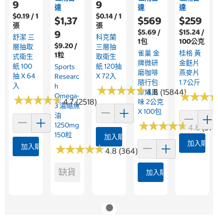
9
9
達
達
達
$0.19 / 1
$0.14 / 1
$1,37
$569
$259
張
張
$5.69 /
$15.24 /
9
舒潔 三
科克蘭
1包
100公克
$9.20 /
層抽取
三層抽
雀巢 金
桂格 黃
1粒
式衛生
取衛生
牌微研
金麩片
紙 100
紙 120抽
Sports
磨咖啡
燕麥片
抽 X 64
X 72入
Researc
隨行包
1.7公斤
入
H
★
★
★
★
★
★
★
★
★
★
4.8 (15844)
深焙風
★
★
★
★
★
★
Omega-
★
★
★
★
★
★
★
★
★
★
4.7 (2518)
味 2公克
3 濃縮魚
X 100包
油
★
★
★
★
★
★
★
★
★
★
1250mg
4.8 (376
150粒
加入購物車
加入購物
加入購物車
★
★
★
★
★
★
★
★
★
★
4.8 (364)
缺貨
加入購物車