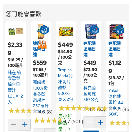
您可能會喜歡
速配限
速配限
速配限
$2,33
$449
區隔日
區隔日
區隔日
$44.90
9
達
達
達
/ 100公
$16.25 /
$559
$419
$1,12
克
100毫升
$7.65 /
$73.90
Tropical
9
純在 酪
100毫升
/ 100公
Maria 冷
$18.82 /
梨雪梨
克
凍切片
嘉紛娜
1包
綜合果
酪梨
科克蘭
100% 橙
蔬汁
Yakult
500公
藍莓乾
香多酚
1.2L X 12
消化蔬
克 X 2包
567公克
蔬果汁
入
果粉 8.2
250毫升
★
★
★
★
★
★
★
★
★
★
★
★
★
★
★
★
★
★
★
★
公克 X
4.4 (53)
★
★
★
★
★
★
★
★
★
★
4.4 (365
4.0 (8)
X 24入
60包
最小訂
★
★
★
★
★
★
★
★
★
★
4.7 (506)
★
★
★
★
★
★
購數
量：2