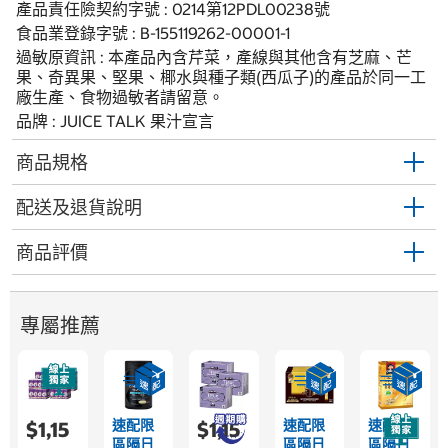
產品責任險契約字號 : 0214第12PDL00238號
食品業登錄字號 : B-155119262-00001-1
過敏原資訊 : 本產品內含芹菜，產線與其他含有芝麻、芒
果、奇異果、堅果、椰水與種子類(西瓜子)的產品於同一工
廠生產、食物過敏者請留意。
品牌 : JUICE TALK 果汁宣言
商品規格
配送及退貨說明
商品評價
專屬推薦
速配限
速配限
速配限
$1,15
$1,15
區隔日
區隔日
區隔日