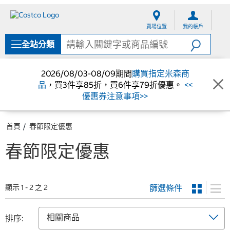
跳
跳
至
至
賣場位置
我的帳戶
內
導
容
覽
全站分類
選
單
2026/08/03-08/09期間
購買指定米森商
品
，買3件享85折，買6件享79折優惠。
<<
優惠券注意事項>>
首頁
春節限定優惠
春節限定優惠
篩選條件
顯示 1 - 2 之 2
排序: