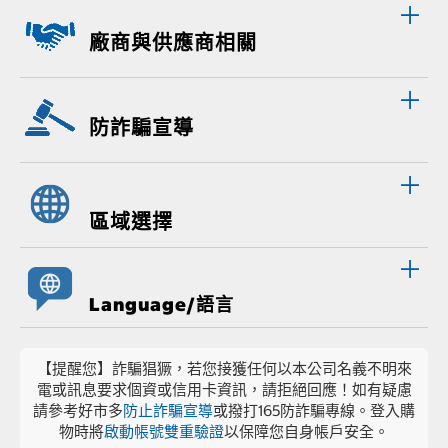
廠商與供應商相關
防詐騙宣導
區域選擇
Language/語言
【提醒您】詐騙猖獗，若您接獲任何以本公司名義不明來
電或訊息要求個資或信用卡資訊，請拒絕回應！如有疑慮
請參考好市多
防止詐騙宣導
或撥打165防詐騙專線。登入購
物時將
啟動帳號雙重驗證
以保障您自身帳戶安全。