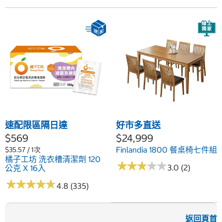
速配限區隔日達
好市多直送
$569
$24,999
Finlandia 1800 餐桌椅七件組
$35.57 / 1次
橘子工坊 洗衣槽清潔劑 120
★
★
★
★
★
★
★
★
★
★
3.0 (2)
公克 X 16入
★
★
★
★
★
★
★
★
★
★
4.8 (335)
返回頁首