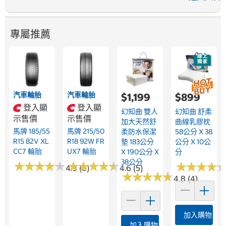
專屬推薦
汽車輪胎
汽車輪胎
$1,199
$899
登入顯
登入顯
幻知曲 雙人
幻知曲 舒柔
示售價
示售價
加大天然舒
曲線乳膠枕
馬牌 185/55
馬牌 215/50
柔防水保潔
58公分 X 38
R15 82V XL
R18 92W FR
墊 183公分
公分 X 10公
CC7 輪胎
UX7 輪胎
X 190公分 X
分
38公分
★
★
★
★
★
★
★
★
★
★
★
★
★
★
★
★
★
★
★
★
★
★
★
★
★
★
★
★
4.3 (6)
4.6 (5)
★
★
★
★
★
★
★
★
★
★
4.8 (4)
加入購物車
加入購物車