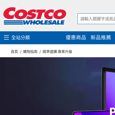
跳
跳
至
至
內
導
容
覽
選
單
優惠商品
新品推薦
全站分類
首頁
購物指南
精準選購 專業升級
P