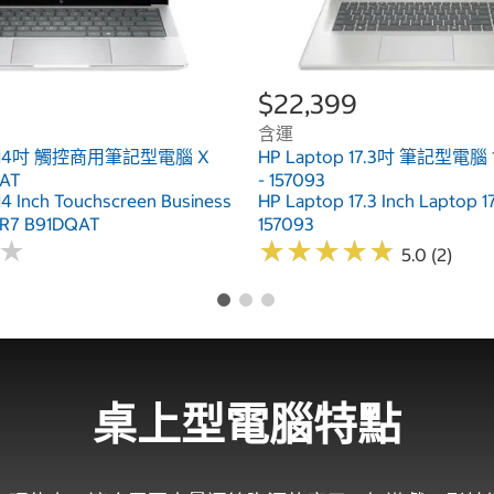
$22,399
含運
ook 14吋 觸控商用筆記型電腦 X
HP Laptop 17.3吋 筆記型電腦 
QAT
- 157093
14 Inch Touchscreen Business
HP Laptop 17.3 Inch Laptop 
 R7 B91DQAT
157093
★
★
★
★
★
★
★
★
★
★
★
★
5.0 (2)
桌上型電腦特點