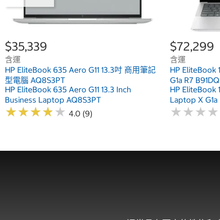
$35,339
$72,299
含運
含運
HP EliteBook 635 Aero G11 13.3吋 商用筆記
HP EliteB
型電腦 AQ8S3PT
G1a R7 B91D
HP EliteBook 635 Aero G11 13.3 Inch
HP EliteBook 
Business Laptop AQ8S3PT
Laptop X G1a
★
★
★
★
★
★
★
★
★
★
★
★
★
★
★
★
★
★
4.0 (9)