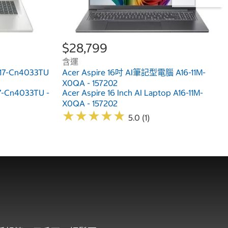
$28,799
含運
17-Cn4033TU
Acer Aspire 16吋 AI筆記型電腦 A16-11M-
X0QA - 157202
17-Cn4033TU -
Acer Aspire 16 Inch AI Laptop A16-11M-
X0QA - 157202
★
★
★
★
★
★
★
★
★
★
5.0 (1)