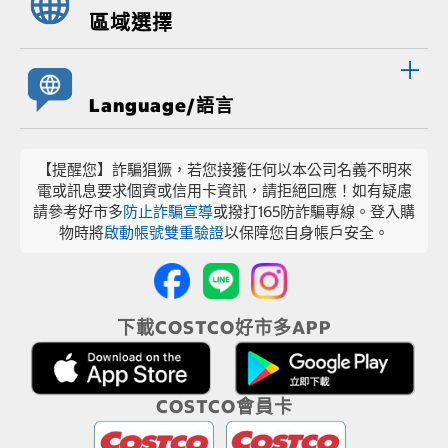
區域選擇
Language/語言
【提醒您】詐騙猖獗，若您接獲任何以本公司名義不明來
電或訊息要求個資或信用卡資訊，請拒絕回應！如有疑慮
請參考好市多
防止詐騙宣導
或撥打165防詐騙專線。登入購
物時將
啟動帳號雙重驗證
以保障您自身帳戶安全。
下載COSTCO好市多APP
COSTCO會員卡