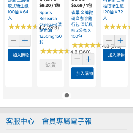
舒潔 三層抽
科克蘭 三層
$9.20 / 1粒
$5.69 / 1包
取式衛生紙
抽取衛生紙
100抽 X 64
120抽 X 72
Sports
雀巢 金牌微
入
入
Research
研磨咖啡隨
Omega-3 濃
行包 深焙風
★
★
★
★
★
★
★
★
★
★
★
★
★
★
★
★
★
★
4.7 (2513)
縮魚油
味 2公克 X
1250mg 150
100包
粒
★
★
★
★
★
★
★
★
★
★
4.8 (375)
★
★
★
★
★
★
★
★
★
★
4.8 (360)
加入購物車
加入購物車
缺貨
加入購物車
客服中心
會員專屬電子報