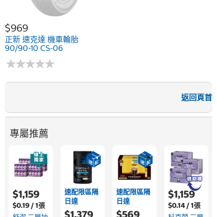
$969
正新 速克達 機車輪胎
90/90-10 CS-06
★
★
★
★
★
★
★
★
★
★
返回頁首
專屬推薦
速配限區隔
速配限區隔
$1,159
$1,159
日達
日達
$0.19 / 1張
$0.14 / 1張
$1,379
$569