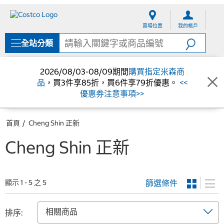
跳
跳
至
至
賣場位置
我的帳戶
內
導
容
覽
全站分類
選
單
2026/08/03-08/09期間
購買指定米森商
品
，買3件享85折，買6件享79折優惠。
<<
優惠券注意事項>>
首頁
Cheng Shin 正新
Cheng Shin 正新
篩選條件
顯示 1 - 5 之 5
排序: