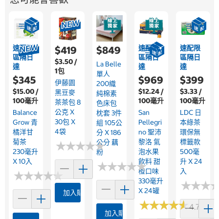
速配限
速配限
速配限
$419
$849
區隔日
區隔日
區隔日
$3.50 /
La Belle
達
達
達
1包
單人
$345
$969
$399
伊藤園
200織
$15.00 /
$12.24 /
$3.33 /
黑豆麥
純棉素
100毫升
100毫升
100毫升
茶茶包 8
色床包
公克 X
Balance
San
LDC 日
枕套 3件
30包 X
Grow 青
Pellegri
本綠茶
組 105公
4袋
橘洋甘
No 聖沛
環保無
分 X 186
菊茶
黎洛 氣
標籤款
公分 藕
★
★
★
★
★
★
★
★
★
★
230毫升
泡水果
500毫
粉
X 10入
飲料 甜
升 X 24
★
★
★
★
★
★
★
★
★
★
橙口味
入
★
★
★
★
★
★
★
★
★
★
330毫升
★
★
★
★
★
★
X 24罐
加入購物車
★
★
★
★
★
★
★
★
★
★
4.7 (153)
加入購物車