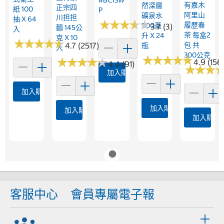
#BC13W
有嘉木
然深層
正宗四
紙 100
P
阿里山
礦泉水
川担担
抽 X 64
★
★
★
★
★
★
★
★
★
★
履歷春
500毫
3.7 (3)
麵 145公
入
茶 每盒2
升 X 24
克 X 10
★
★
★
★
★
★
★
★
★
★
4.7 (2517)
包 共
瓶
入
300公克
★
★
★
★
★
★
★
★
★
★
★
★
★
★
★
★
★
★
★
★
4.9 (156
4.4 (91)
★
★
★
★
★
★
加入購物車
加入購物車
加入購物車
加入購物車
加入購物
客服中心
會員專屬電子報