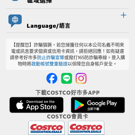
區域選擇
Language/語言
【提醒您】詐騙猖獗，若您接獲任何以本公司名義不明來
電或訊息要求個資或信用卡資訊，請拒絕回應！如有疑慮
請參考好市多
防止詐騙宣導
或撥打165防詐騙專線。登入購
物時將
啟動帳號雙重驗證
以保障您自身帳戶安全。
下載COSTCO好市多APP
COSTCO會員卡