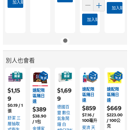
加入購物車
加入購物
加入購物車
別人也會看
速配限
速配限
$1,15
$1,69
速配限
區隔日
區隔日
區隔日
9
9
達
達
達
$0.19 / 1
德國百
$859
$669
$389
張
靈 數位
$7.16 /
$223.00
$38.90
舒潔 三
氣象鬧
100毫升
/ 100公
/ 1包
層抽取
鐘 白
克
斐濟 天
金博家
式衛生