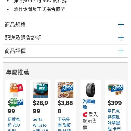
彈性拉布，可 360 度拉撐
兼具休閒及正式場合褲型
商品規格
配送及退貨說明
商品評價
專屬推薦
汽車輪
$22,9
$28,9
$3,88
$399
胎
99
99
8
星巴克
登入
特選風
伊萊克
Serta
王品集
顯示售
味拿鐵
斯 700
Willisto
團 陶板
價
組 卡布
系列
N 雙人特
屋 餘額