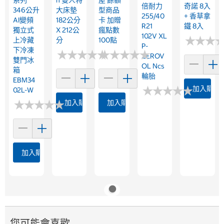
倍耐力
奇諾 8入
346公升
大床墊
型商品
255/40
+ 香草拿
AI變頻
182公分
卡 加贈
R21
鐵 8入
獨立式
X 212公
瘋點數
102V XL
★
★
★
★
★
★
上冷藏
分
100點
P-
下冷凍
★
★
★
★
★
★
★
★
★
★
★
★
★
★
★
★
★
★
★
★
ZEROV
雙門冰
OL Ncs
箱
輪胎
EBM34
★
★
★
★
★
★
★
★
★
★
加入購物
02L-W
★
★
★
★
★
★
★
★
★
★
加入購物車
加入購物車
加入購物車
您可能會喜歡