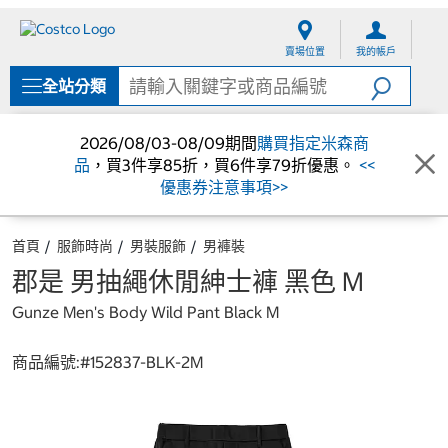
跳
跳
至
至
賣場位置
我的帳戶
內
導
容
覽
全站分類
選
單
2026/08/03-08/09期間
購買指定米森商
品
，買3件享85折，買6件享79折優惠。
<<
優惠券注意事項>>
首頁
服飾時尚
男裝服飾
男褲裝
郡是 男抽繩休閒紳士褲 黑色 M
Gunze Men's Body Wild Pant Black M
商品編號:#
152837-BLK-2M