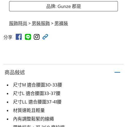
品牌: Gunze 郡是
服飾時尚
>
男裝服飾
>
男褲裝
分享
商品敍述
尺寸M 適合腰圍30-33腰
尺寸L 適合腰圍33-37腰
尺寸LL 適合腰圍37-41腰
材質速乾且輕量
內有調整鬆緊的線繩