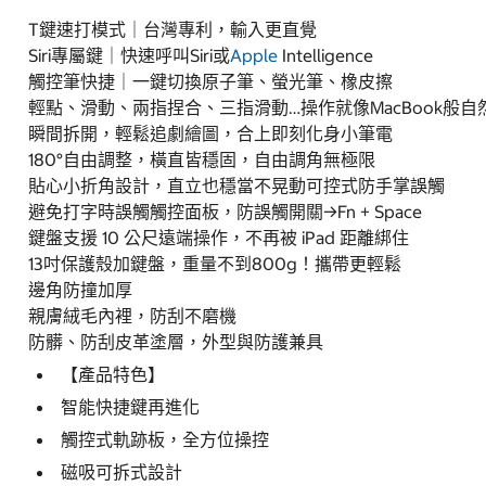
T鍵速打模式｜台灣專利，輸入更直覺
Siri專屬鍵｜快速呼叫Siri或
Apple
Intelligence
觸控筆快捷｜一鍵切換原子筆、螢光筆、橡皮擦
輕點、滑動、兩指捏合、三指滑動…操作就像MacBook般
瞬間拆開，輕鬆追劇繪圖，合上即刻化身小筆電
180°自由調整，橫直皆穩固，自由調角無極限
貼心小折角設計，直立也穩當不晃動可控式防手掌誤觸
避免打字時誤觸觸控面板，防誤觸開關→Fn + Space
鍵盤支援 10 公尺遠端操作，不再被 iPad 距離綁住
13吋保護殼加鍵盤，重量不到800g！攜帶更輕鬆
邊角防撞加厚
親膚絨毛內裡，防刮不磨機
防髒、防刮皮革塗層，外型與防護兼具
【產品特色】
智能快捷鍵再進化
觸控式軌跡板，全方位操控
磁吸可拆式設計