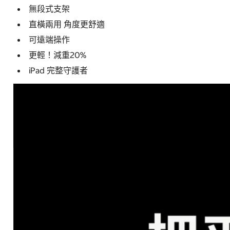
無段式支架
直橫兩用 角度更舒適
可遠端操作
更輕！減重20%
iPad 完整守護者