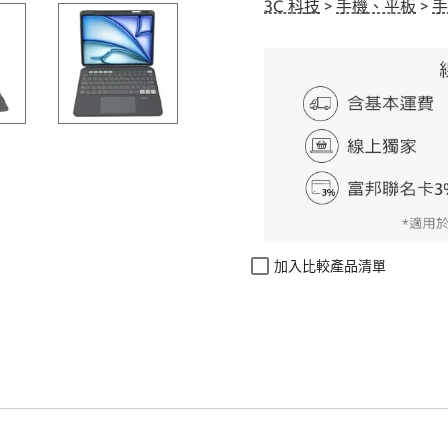
3C 科技
>
手機、平板
>
手
加入比較產品清單