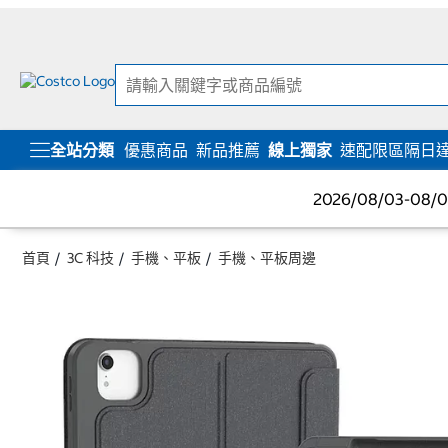
跳
跳
至
至
內
導
容
覽
選
單
全站分類
優惠商品
新品推薦
線上獨家
速配限區隔日
2026/08/03-08
首頁
3C 科技
手機、平板
手機、平板周邊