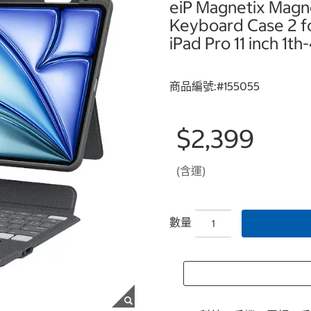
eiP Magnetix Magn
Keyboard Case 2 fo
iPad Pro 11 inch 1t
商品編號:#
155055
$2,399
(含運)
數量