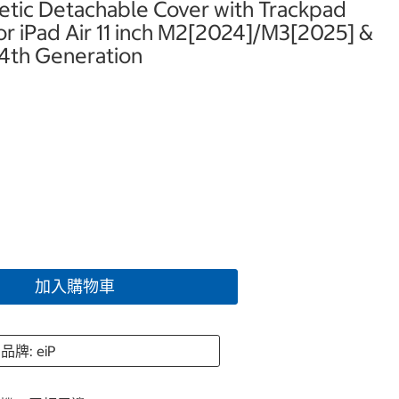
etic Detachable Cover with Trackpad
r iPad Air 11 inch M2[2024]/M3[2025] &
h-4th Generation
加入購物車
品牌: eiP