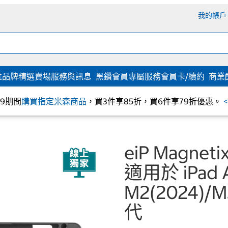
我的帳戶
達
品牌精選
賣場服務與訊息
黑鑽會員專屬服務
會員卡/續約
商業
/09期間
購買指定米森商品
，買3件享85折，買6件享79折優惠。
eiP Magn
適用於 iPad A
M2(2024)/M3
代