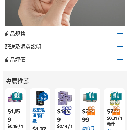
商品規格
配送及退貨說明
商品評價
專屬推薦
速配限
$1,15
$1,15
$2,4
$779
區隔日
$0.31 / 1
9
9
99
達
毫升
$0.19 / 1
$0.14 / 1
惠而浦
$1,37