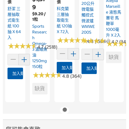
Alepia
張
張
20公升
9
Marseill
舒潔 三
科克蘭
微電腦
E 液態馬
$9.20 /
層抽取
三層抽
觸控式
賽皂 馬
1粒
式衛生
取衛生
微波爐
鞭草
紙 100
紙 120抽
Sports
WMWE
1000毫
抽 X 64
X 72入
Researc
200S
升 X 2入
入
H
★
★
★
★
★
★
★
★
★
★
★
★
★
★
★
★
★
★
★
★
4.8 (15844)
4.2 (345
★
★
★
★
★
★
Omega-
★
★
★
★
★
★
★
★
★
★
4.7 (2518)
3 濃縮魚
油
缺貨
1250mg
150粒
加入購物車
加入購物車
加入購物車
★
★
★
★
★
★
★
★
★
★
4.8 (364)
缺貨