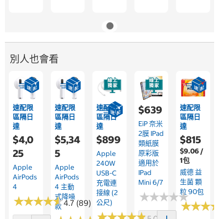
別人也會看
速配限
速配限
速配限
速配限
$639
區隔日
區隔日
區隔日
區隔日
EiP 奈米
達
達
達
達
2膜 IPad
$4,0
$5,34
$899
$815
類紙膜
$9.06 /
25
5
原彩版
Apple
1包
適用於
240W
Apple
Apple
威德 益
IPad
USB-C
AirPods
AirPods
生菌 顆
Mini 6/7
充電連
4
4 主動
粒 90包
接線 (2
★
★
★
★
★
★
★
★
★
★
式降噪
★
★
★
★
★
★
★
★
★
★
4.7 (89)
公尺)
★
★
★
★
★
★
款
★
★
★
★
★
★
★
★
★
★
5.0 (28)