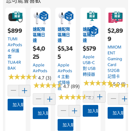
您可能會喜歡
速配限
速配限
速配限
$899
$2,89
區隔日
區隔日
區隔日
9
TUMI
達
達
達
AirPods
MMOM
$4,0
$5,34
$579
4 保護
ENT
25
5
套
Apple
Gaming
TUA4R
USB-C
Card
Apple
Apple
BAK
對 USB
512GB
AirPods
AirPods
轉接器
★
★
★
★
★
★
★
★
★
★
記憶卡
4
4 主動
4.7 (3)
★
★
★
★
★
★
★
★
★
★
式降噪
★
★
★
★
★
★
★
★
★
★
★
★
★
★
★
★
5.0 (1)
4.7 (89)
款
★
★
★
★
★
★
★
★
★
★
4.7 (141)
加入購物車
加入購物車
加入購物
加入購物車
加入購物車