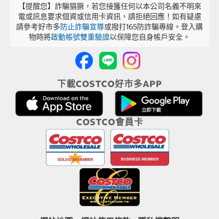
【提醒您】詐騙猖獗，若您接獲任何以本公司名義不明來
電或訊息要求個資或信用卡資訊，請拒絕回應！如有疑慮
請參考好市多
防止詐騙宣導
或撥打165防詐騙專線。登入購
物時將
啟動帳號雙重驗證
以保障您自身帳戶安全。
下載COSTCO好市多APP
COSTCO會員卡