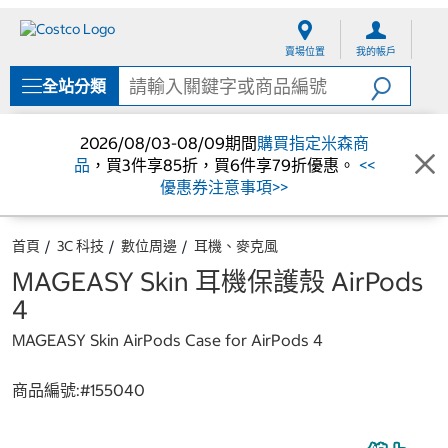
跳
跳
至
至
賣場位置
我的帳戶
內
導
容
覽
全站分類
選
單
2026/08/03-08/09期間
購買指定米森商
品
，買3件享85折，買6件享79折優惠。
<<
優惠券注意事項>>
首頁
3C 科技
數位周邊
耳機、麥克風
MAGEASY Skin 耳機保護殼 AirPods
4
MAGEASY Skin AirPods Case for AirPods 4
商品編號:#
155040