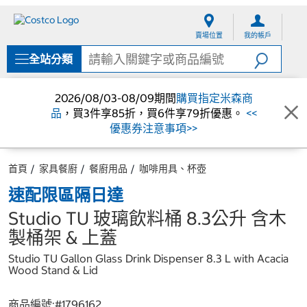
跳
跳
至
至
賣場位置
我的帳戶
內
導
容
覽
全站分類
選
單
2026/08/03-08/09期間
購買指定米森商
品
，買3件享85折，買6件享79折優惠。
<<
優惠券注意事項>>
首頁
家具餐廚
餐廚用品
咖啡用具、杯壺
速配限區隔日達
Studio TU 玻璃飲料桶 8.3公升 含木
製桶架 & 上蓋
Studio TU Gallon Glass Drink Dispenser 8.3 L with Acacia
Wood Stand & Lid
商品編號:#
1796162