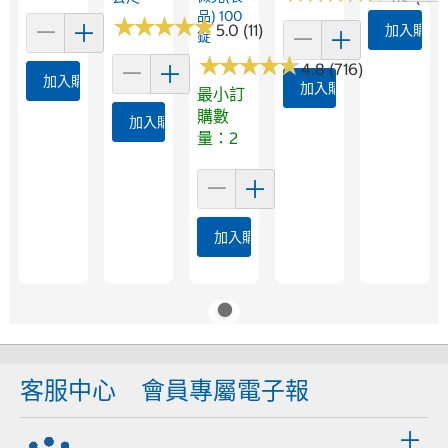
品) 100
★
★
★
★
★
★
★
★
★
★
5.0 (11)
加入購物
錠
★
★
★
★
★
★
★
★
★
★
4.8 (716)
加入購物車
加入購物車
最小訂
購數
加入購物車
量：2
加入購物車
客服中心
會員專屬電子報