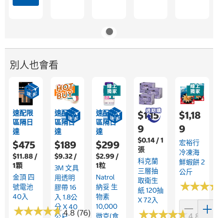
別人也會看
速配限
速配限
速配限
$1,15
$1,18
區隔日
區隔日
區隔日
9
9
達
達
達
$0.14 / 1
宏裕行
$475
$189
$299
張
冷凍海
$11.88 /
$9.32 /
$2.99 /
科克蘭
鮮蝦餅 2
1顆
1粒
3M 文具
三層抽
公斤
金頂 四
Natrol
用透明
取衛生
★
★
★
★
★
★
號電池
納妥 生
膠帶 16
紙 120抽
40入
物素
入 1.8公
X 72入
10,000
分 X 40
★
★
★
★
★
★
★
★
★
★
★
★
★
★
★
★
★
★
★
★
4.8 (76)
4.8 (158
微克(食
公尺