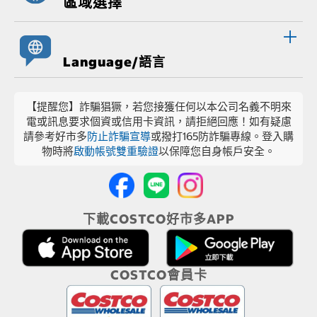
區域選擇
Language/語言
【提醒您】詐騙猖獗，若您接獲任何以本公司名義不明來
電或訊息要求個資或信用卡資訊，請拒絕回應！如有疑慮
請參考好市多
防止詐騙宣導
或撥打165防詐騙專線。登入購
物時將
啟動帳號雙重驗證
以保障您自身帳戶安全。
下載COSTCO好市多APP
COSTCO會員卡