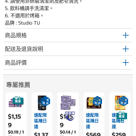
4. 請使用非研磨清潔劑及肥皂清洗。
5. 飲料桶請手洗清潔。
6. 不適用於烤箱。
品牌 : Studio TU
商品規格
配送及退貨說明
商品評價
專屬推薦
速配限
速配限
速配限
$1,15
$1,15
區隔日
區隔日
區隔日
9
9
達
達
達
$0.19 / 1
$0.14 / 1
$1,37
$569
$259