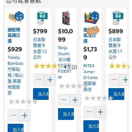
您可能會喜歡
速配限
速配限
$799
$10,0
$899
區隔日
區隔日
99
日本製
日本製
達
達
雙層冷
雙層冷
Ninja
$929
$1,73
水壺 1.2
水壺 1.7
Slushi
9
公升
公升
Totally
冰沙機
Bamboo
★
★
★
★
★
★
★
★
★
★
★
★
★
★
★
★
1.9公升
INTEX
4.5 (2)
竹製砧
FS301T
Jump-
板 / 點心
W
O-Lene
盤 美國
城堡彈
★
★
★
★
★
★
★
★
★
★
地圖造
跳池
型
加入購物車
加入購物
★
★
★
★
★
★
★
★
★
★
★
★
★
★
★
★
★
★
★
★
加入購物車
加入購物車
加入購物車