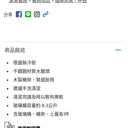
家具餐廚
>
餐廚用品
>
咖啡用具、杯壺
分享
商品敍述
限盛裝冷飲
不鏽鋼材質水龍頭
木製桶架，質感耐用
建議手洗清潔
清潔完請及時以軟布擦乾
玻璃桶容量約 8.3公升
含玻璃桶、桶架、上蓋各1件