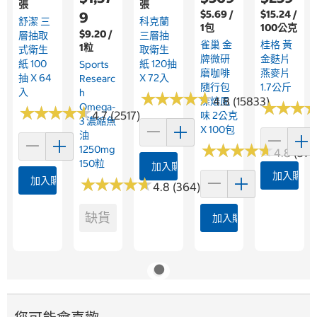
張
張
$5.69 /
$15.24 /
9
舒潔 三
科克蘭
1包
100公克
$9.20 /
層抽取
三層抽
雀巢 金
桂格 黃
1粒
式衛生
取衛生
牌微研
金麩片
紙 100
紙 120抽
Sports
磨咖啡
燕麥片
抽 X 64
X 72入
Researc
隨行包
1.7公斤
入
H
★
★
★
★
★
★
★
★
★
★
4.8 (15833)
深焙風
★
★
★
★
★
★
Omega-
★
★
★
★
★
★
★
★
★
★
4.7 (2517)
味 2公克
3 濃縮魚
X 100包
油
★
★
★
★
★
★
★
★
★
★
1250mg
4.8 (376
150粒
加入購物車
加入購物
加入購物車
★
★
★
★
★
★
★
★
★
★
4.8 (364)
缺貨
加入購物車