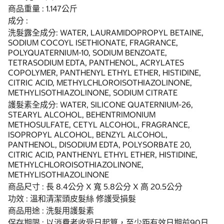
商品重量 : 1.147公斤
成分 :
洗髮露全成分: WATER, LAURAMIDOPROPYL BETAINE,
SODIUM COCOYL ISETHIONATE, FRAGRANCE,
POLYQUATERNIUM-10, SODIUM BENZOATE,
TETRASODIUM EDTA, PANTHENOL, ACRYLATES
COPOLYMER, PANTHENYL ETHYL ETHER, HISTIDINE,
CITRIC ACID, METHYLCHLOROISOTHIAZOLINONE,
METHYLISOTHIAZOLINONE, SODIUM CITRATE
護髮素全成分: WATER, SILICONE QUATERNIUM-26,
STEARYL ALCOHOL, BEHENTRIMONIUM
METHOSULFATE, CETYL ALCOHOL, FRAGRANCE,
ISOPROPYL ALCOHOL, BENZYL ALCOHOL,
PANTHENOL, DISODIUM EDTA, POLYSORBATE 20,
CITRIC ACID, PANTHENYL ETHYL ETHER, HISTIDINE,
METHYLCHLOROISOTHIAZOLINONE,
METHYLISOTHIAZOLINONE
商品尺寸 : 長 8.4公分 X 寬 5.8公分 X 高 20.5公分
功效 : 溫和清潔頭皮髮絲 修護受損髮
商品用途 : 洗髮用護髮素
保存期限 : 以消費者收受日起算，至少距有效日期前90日