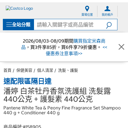
跳
跳
至
至
賣場位置
我的帳戶
內
導
容
覽
全站分類
選
單
2026/08/03-08/09期間
購買指定米森商
品
，買3件享85折，買6件享79折優惠。
<<
優惠券注意事項>>
首頁
保健美容
個人清潔
洗髮、護髮
速配限區隔日達
潘婷 白茶牡丹香氛洗護組 洗髮露
440公克 + 護髮素 440公克
Pantene White Tea & Peony Fine Fragrance Set Shampoo
440 g + Conditioner 440 g
商品編號:#
158905