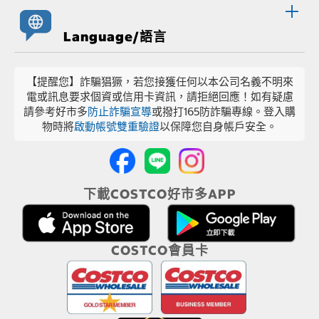
Language/語言
【提醒您】詐騙猖獗，若您接獲任何以本公司名義不明來
電或訊息要求個資或信用卡資訊，請拒絕回應！如有疑慮
請參考好市多
防止詐騙宣導
或撥打165防詐騙專線。登入購
物時將
啟動帳號雙重驗證
以保障您自身帳戶安全。
下載COSTCO好市多APP
COSTCO會員卡