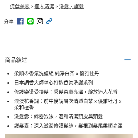
保健美容
>
個人清潔
>
洗髮、護髮
分享
商品敍述
柔順の香氛洗護組 純淨白茶 x 優雅牡丹
日本調香大師精心打造香氛洗護系列
修護染燙受損髮：秀髮柔順亮澤，綻放迷人花香
浪漫花香調：前中後調層次清透白茶 x 優雅牡丹 x
柔和檀香
洗髮露：綿密泡沫，溫和清潔頭皮與頭髮
護髮素：深入滋潤修護髮絲，髮根到髮尾柔順亮澤