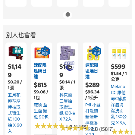
別人也會看
速配限
速配限
$1,14
$1,15
$599
區隔日
區隔日
$1.54 / 1
9
9
達
達
公克
$0.20 /
$0.14 / 1
$815
$289
Melano
1張
張
$9.06 /
$96.34
CC 維他
五月花
科克蘭
1包
/ 1公升
命C酵素
極萃厚
三層抽
深層清
威德 益
Pril 小蘇
棒抽取
取衛生
潔洗面
生菌 顆
打洗碗
式衛生
紙 120抽
乳 130公
粒 90包
精清新
紙 100
X 72入
克 X 3入
檸檬香
★
★
★
★
★
★
★
★
★
★
抽 X 60
★
★
★
★
★
★
★
★
★
★
4.8 (4465)
4.8 (15817)
1.5公升
★
★
★
★
★
★
入
X 2入