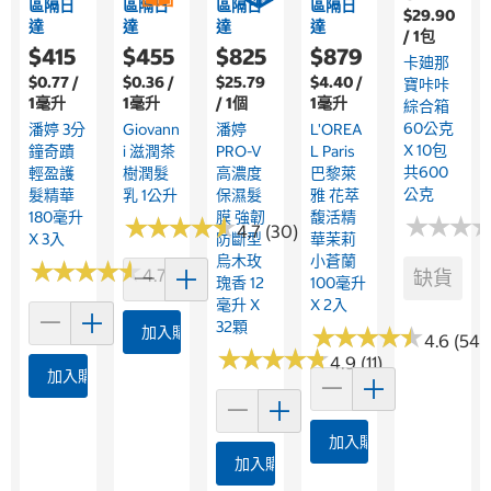
區隔日
區隔日
區隔日
區隔日
$29.90
達
達
達
達
/ 1包
$415
$455
$825
$879
卡廸那
$0.77 /
$0.36 /
$25.79
$4.40 /
寶咔咔
1毫升
1毫升
/ 1個
1毫升
綜合箱
60公克
潘婷 3分
Giovann
潘婷
L'OREA
X 10包
鐘奇蹟
I 滋潤茶
PRO-V
L Paris
共600
輕盈護
樹潤髮
高濃度
巴黎萊
公克
髮精華
乳 1公升
保濕髮
雅 花萃
180毫升
膜 強韌
馥活精
★
★
★
★
★
★
★
★
★
★
★
★
★
★
★
★
4.7 (30)
X 3入
防斷型
華茉莉
烏木玫
小蒼蘭
★
★
★
★
★
★
★
★
★
★
4.7 (3)
缺貨
瑰香 12
100毫升
毫升 X
X 2入
32顆
★
★
★
★
★
★
★
★
★
★
加入購物車
4.6 (54)
★
★
★
★
★
★
★
★
★
★
4.9 (11)
加入購物車
加入購物車
加入購物車