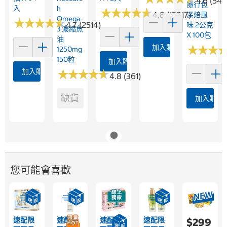
4.6 (546
隨行包
入
H
★
★
★
★
★
★
★
★
★
★
4.8 (15817)
深焙風
Omega-
★
★
★
★
★
★
★
★
★
★
4.7 (2514)
味 2公克
3 濃縮魚
X 100包
油
加入購物車
★
★
★
★
★
★
1250mg
150粒
加入購物車
加入購物車
★
★
★
★
★
★
★
★
★
★
4.8 (361)
缺貨
加入購物
您可能會喜歡
速配限
速配限
速配限
速配限
$299