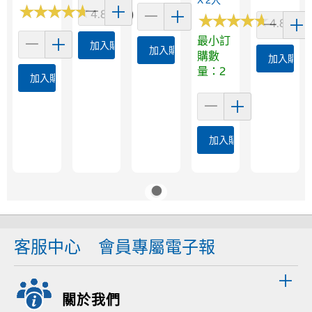
★
★
★
★
★
★
★
★
★
★
4.8 (951)
★
★
★
★
★
★
★
★
★
★
4.8 (844
最小訂
加入購物車
加入購物車
購數
加入購物
量：2
加入購物車
加入購物車
客服中心
會員專屬電子報
關於我們