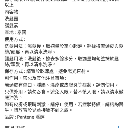
以上
內容物 :
洗髮露
護髮素
產地 : 泰國
使用方式 :
洗髮用法：濕髮後，取適量於掌心起泡，輕揉按摩頭皮與髮
絲/頭髮，再以清水洗淨。
護髮用法：洗髮後，擦去多餘水分，取適量均勻塗抹於髮
絲/頭髮，再以清水洗淨。
保存方式 : 請置於乾涼處，避免陽光直射。
副作用、禁忌及其他注意事項 :
若頭皮有傷口、腫脹、濕疹或皮膚炎等症狀，請勿使用。
只供外用，請勿吞食。避免入眼，若不慎入眼，請以清水徹
底沖洗。
如有皮膚或眼睛刺激，請停止使用，若症狀持續，請諮詢醫
生。請放置於兒童接觸不到之處。
品牌 : Pantene 潘婷