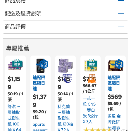
商品規格
配送及退貨說明
商品評價
專屬推薦
速配限
速配限
$1,15
$1,15
$755
區隔日
區隔日
$66.67
9
9
達
達
/ 1公斤
$0.19 / 1
$0.14 / 1
$1,37
$569
一芯一
張
張
$5.69 /
9
粒 CNS
舒潔 三
科克蘭
1包
一等白
$9.20 /
層抽取
三層抽
米 3公斤
雀巢 金
1粒
式衛生
取衛生
X 3入
牌微研
紙 100
紙 120抽
Sports
磨咖啡
★
★
★
★
★
★
★
★
★
★
抽 X 64
X 72入
Researc