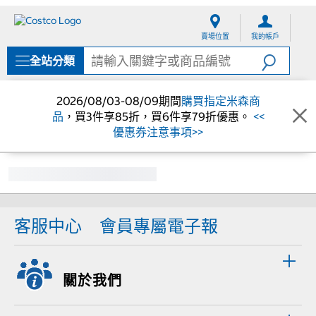
跳
跳
至
至
賣場位置
我的帳戶
內
導
容
覽
全站分類
選
單
2026/08/03-08/09期間
購買指定米森商
品
，買3件享85折，買6件享79折優惠。
<<
優惠券注意事項>>
客服中心
會員專屬電子報
關於我們