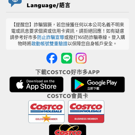
Language/語言
【提醒您】詐騙猖獗，若您接獲任何以本公司名義不明來
電或訊息要求個資或信用卡資訊，請拒絕回應！如有疑慮
請參考好市多
防止詐騙宣導
或撥打165防詐騙專線。登入購
物時將
啟動帳號雙重驗證
以保障您自身帳戶安全。
下載COSTCO好市多APP
COSTCO會員卡