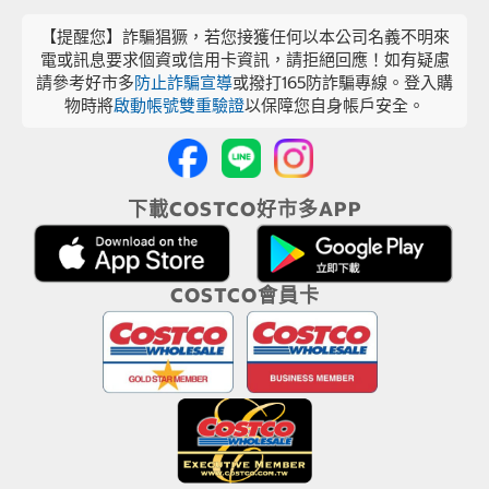
【提醒您】詐騙猖獗，若您接獲任何以本公司名義不明來
電或訊息要求個資或信用卡資訊，請拒絕回應！如有疑慮
請參考好市多
防止詐騙宣導
或撥打165防詐騙專線。登入購
物時將
啟動帳號雙重驗證
以保障您自身帳戶安全。
下載COSTCO好市多APP
COSTCO會員卡