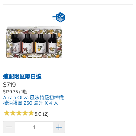
速配限區隔日達
$719
$179.75 / 1瓶
Alcala Oliva 風味特級初榨橄
欖油禮盒 250 毫升 X 4 入
★
★
★
★
★
★
★
★
★
★
5.0 (2)