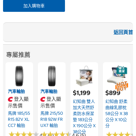
加入購物車
返回頁首
專屬推薦
汽車輪胎
汽車輪胎
$1,199
$899
登入顯
登入顯
幻知曲 雙人
幻知曲 舒柔
示售價
示售價
加大天然舒
曲線乳膠枕
馬牌 185/55
馬牌 215/50
柔防水保潔
58公分 X 38
R15 82V XL
R18 92W FR
墊 183公分
公分 X 10公
CC7 輪胎
UX7 輪胎
X 190公分 X
分
38公分
★
★
★
★
★
★
★
★
★
★
★
★
★
★
★
★
★
★
★
★
★
★
★
★
★
★
★
★
4.3 (6)
4.6 (5)