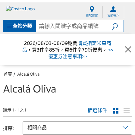
跳
跳
至
至
賣場位置
我的帳戶
內
導
容
覽
全站分類
選
單
2026/08/03-08/09期間
購買指定米森商
品
，買3件享85折，買6件享79折優惠。
<<
優惠券注意事項>>
首頁
Alcalá Oliva
Alcalá Oliva
篩選條件
顯示 1 - 1 之 1
排序: