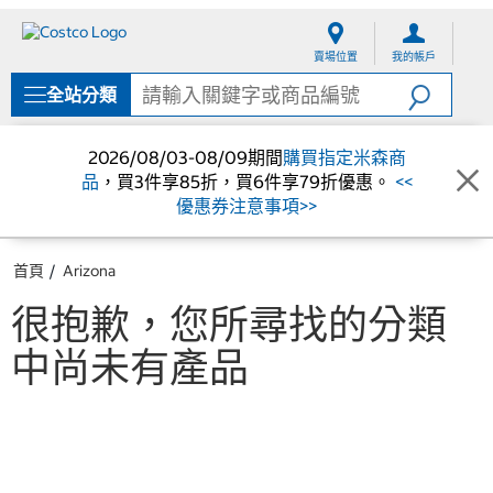
跳
跳
至
至
賣場位置
我的帳戶
內
導
容
覽
全站分類
選
單
2026/08/03-08/09期間
購買指定米森商
品
，買3件享85折，買6件享79折優惠。
<<
優惠券注意事項>>
首頁
Arizona
很抱歉，您所尋找的分類
中尚未有產品