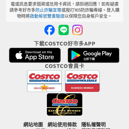
電或訊息要求個資或信用卡資訊，請拒絕回應！如有疑慮
請參考好市多
防止詐騙宣導
或撥打165防詐騙專線。登入購
物時將
啟動帳號雙重驗證
以保障您自身帳戶安全。
下載COSTCO好市多APP
COSTCO會員卡
網站地圖
網站使用條款
隱私權聲明