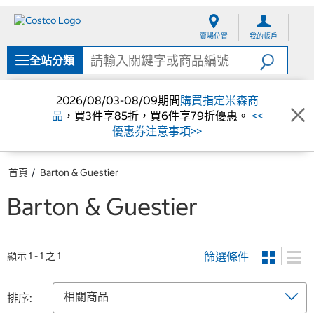
跳
跳
至
至
賣場位置
我的帳戶
內
導
容
覽
全站分類
選
單
2026/08/03-08/09期間
購買指定米森商
品
，買3件享85折，買6件享79折優惠。
<<
優惠券注意事項>>
首頁
Barton & Guestier
Barton & Guestier
篩選條件
顯示 1 - 1 之 1
排序: