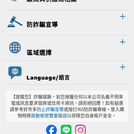
防詐騙宣導
區域選擇
Language/語言
【提醒您】詐騙猖獗，若您接獲任何以本公司名義不明來
電或訊息要求個資或信用卡資訊，請拒絕回應！如有疑慮
請參考好市多
防止詐騙宣導
或撥打165防詐騙專線。登入購
物時將
啟動帳號雙重驗證
以保障您自身帳戶安全。