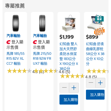
專屬推薦
汽車輪胎
汽車輪胎
$1,199
$899
登入顯
登入顯
幻知曲 雙人
幻知曲 舒柔
示售價
示售價
加大天然舒
曲線乳膠枕
馬牌 185/55
馬牌 215/50
柔防水保潔
58公分 X 38
R15 82V XL
R18 92W FR
墊 183公分
公分 X 10公
CC7 輪胎
UX7 輪胎
X 190公分 X
分
38公分
★
★
★
★
★
★
★
★
★
★
★
★
★
★
★
★
★
★
★
★
★
★
★
★
★
★
★
★
4.3 (6)
4.6 (5)
★
★
★
★
★
★
★
★
★
★
4.8 (5)
加入購物車
加入購物車