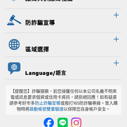
防詐騙宣導
區域選擇
Language/語言
【提醒您】詐騙猖獗，若您接獲任何以本公司名義不明來
電或訊息要求個資或信用卡資訊，請拒絕回應！如有疑慮
請參考好市多
防止詐騙宣導
或撥打165防詐騙專線。登入購
物時將
啟動帳號雙重驗證
以保障您自身帳戶安全。