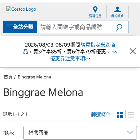
跳
跳
至
至
賣場位置
我的帳戶
內
導
容
覽
全站分類
選
單
2026/08/03-08/09期間
購買指定米森商
品
，買3件享85折，買6件享79折優惠。
<<
優惠券注意事項>>
首頁
Binggrae Melona
Binggrae Melona
篩選條件
顯示 1 - 1 之 1
排序: