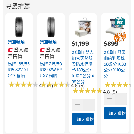
專屬推薦
汽車輪胎
汽車輪胎
$1,199
$899
登入顯
登入顯
幻知曲 雙人
幻知曲 舒柔
示售價
示售價
加大天然舒
曲線乳膠枕
馬牌 185/55
馬牌 215/50
柔防水保潔
58公分 X 38
R15 82V XL
R18 92W FR
墊 183公分
公分 X 10公
CC7 輪胎
UX7 輪胎
X 190公分 X
分
38公分
★
★
★
★
★
★
★
★
★
★
★
★
★
★
★
★
★
★
★
★
★
★
★
★
★
★
★
★
4.3 (6)
4.6 (5)
★
★
★
★
★
★
★
★
★
★
4.8 (5)
加入購物車
加入購物車