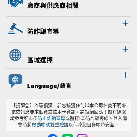
廠商與供應商相關
防詐騙宣導
區域選擇
Language/語言
【提醒您】詐騙猖獗，若您接獲任何以本公司名義不明來
電或訊息要求個資或信用卡資訊，請拒絕回應！如有疑慮
請參考好市多
防止詐騙宣導
或撥打165防詐騙專線。登入購
物時將
啟動帳號雙重驗證
以保障您自身帳戶安全。