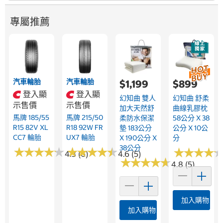
專屬推薦
汽車輪胎
汽車輪胎
$1,199
$899
登入顯
登入顯
幻知曲 雙人
幻知曲 舒柔
示售價
示售價
加大天然舒
曲線乳膠枕
馬牌 185/55
馬牌 215/50
柔防水保潔
58公分 X 38
R15 82V XL
R18 92W FR
墊 183公分
公分 X 10公
CC7 輪胎
UX7 輪胎
X 190公分 X
分
38公分
★
★
★
★
★
★
★
★
★
★
★
★
★
★
★
★
★
★
★
★
★
★
★
★
★
★
★
★
4.3 (6)
4.6 (5)
★
★
★
★
★
★
★
★
★
★
4.8 (5)
加入購物車
加入購物車