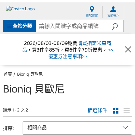
跳
跳
至
至
賣場位置
我的帳戶
內
導
容
覽
全站分類
選
單
2026/08/03-08/09期間
購買指定米森商
品
，買3件享85折，買6件享79折優惠。
<<
優惠券注意事項>>
首頁
Bioniq 貝歐尼
Bioniq 貝歐尼
篩選條件
顯示 1 - 2 之 2
排序: