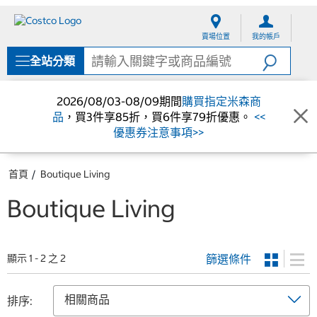
跳
跳
至
至
賣場位置
我的帳戶
內
導
容
覽
全站分類
選
單
2026/08/03-08/09期間
購買指定米森商
品
，買3件享85折，買6件享79折優惠。
<<
優惠券注意事項>>
首頁
Boutique Living
Boutique Living
篩選條件
顯示 1 - 2 之 2
排序: