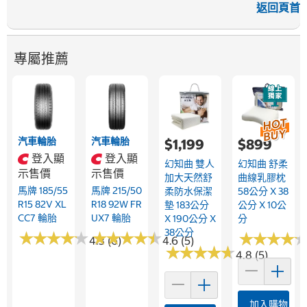
返回頁首
專屬推薦
汽車輪胎
汽車輪胎
$1,199
$899
登入顯
登入顯
幻知曲 雙人
幻知曲 舒柔
示售價
示售價
加大天然舒
曲線乳膠枕
馬牌 185/55
馬牌 215/50
柔防水保潔
58公分 X 38
R15 82V XL
R18 92W FR
墊 183公分
公分 X 10公
CC7 輪胎
UX7 輪胎
X 190公分 X
分
38公分
★
★
★
★
★
★
★
★
★
★
★
★
★
★
★
★
★
★
★
★
★
★
★
★
★
★
★
★
4.3 (6)
4.6 (5)
★
★
★
★
★
★
★
★
★
★
4.8 (5)
加入購物車