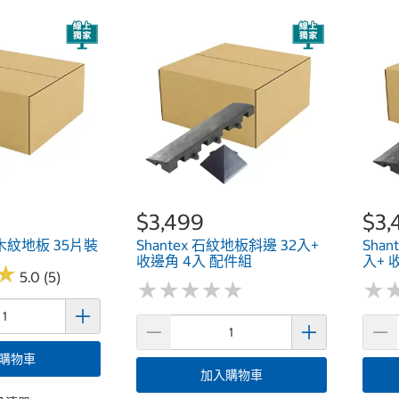
$3,499
$3,
灰木紋地板 35片裝
Shantex 石紋地板斜邊 32入+
Sha
收邊角 4入 配件組
入+ 
★
★
5.0 (5)
★
★
★
★
★
★
★
★
★
★
★
★
購物車
加入購物車