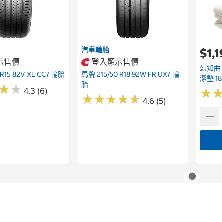
汽車輪胎
$1,
示售價
登入顯示售價
幻知曲
 R15 82V XL CC7 輪胎
馬牌 215/50 R18 92W FR UX7 輪
潔墊 18
胎
★
★
★
★
4.3 (6)
★
★
★
★
★
★
★
★
★
★
★
★
4.6 (5)