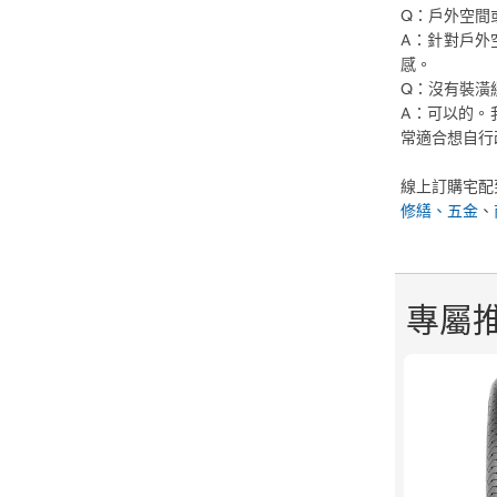
Q：戶外空間
A：針對戶外
感。
Q：沒有裝潢
A：可以的。
常適合想自行
線上訂購宅配
修繕、五金
、
專屬