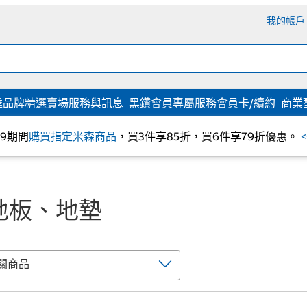
我的帳戶
達
品牌精選
賣場服務與訊息
黑鑽會員專屬服務
會員卡/續約
商業
/09期間
購買指定米森商品
，買3件享85折，買6件享79折優惠。
地板、地墊