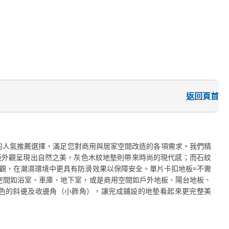
返回頁首
值的人氣推薦選擇，滿足您對商用與居家空間改造的各項需求。我們精
板外觀呈現出自然之美，灰色木紋地墊則帶來時尚的現代感；而石紋
觀，在潮濕環境中更具有防滑效果以保障安全。單片卡扣地板=不需
家空間如浴室、車庫、地下室，或是商用空間如戶外地板、陽台地板、
色的斜邊及收邊角（小飾角），讓完成鋪設的地墊看起來更完整美