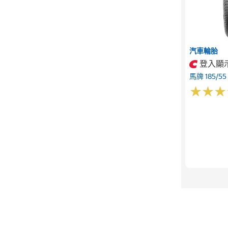
汽車輪胎
登入顯
馬牌 185/55
★
★
★
★
★
★