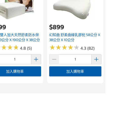
199
$899
 雙人加大天然舒柔防水保
幻知曲 舒柔曲線乳膠枕 58公分 X
3公分 X 190公分 X 38公分
38公分 X 10公分
★
★
★
★
★
★
★
★
★
★
★
★
★
★
★
★
★
★
4.8 (5)
4.3 (82)
加入購物車
加入購物車