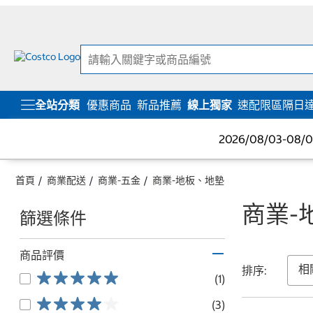
跳
跳
至
至
內
導
容
覽
選
單
全站分類
優惠商品
新品推薦
線上獨家
速配限區隔日
2026/08/03-08
首頁
商業配送
商業-五金
商業-地板、地墊
商業-
篩選條件
商品評價
排序:
(1)
(3)