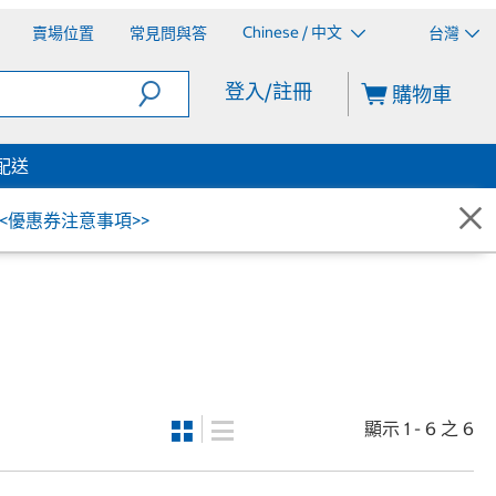
Chinese / 中文
賣場位置
常見問與答
台灣
登入/註冊
購物車
配送
<<優惠券注意事項>>
顯示 1 - 6 之 6