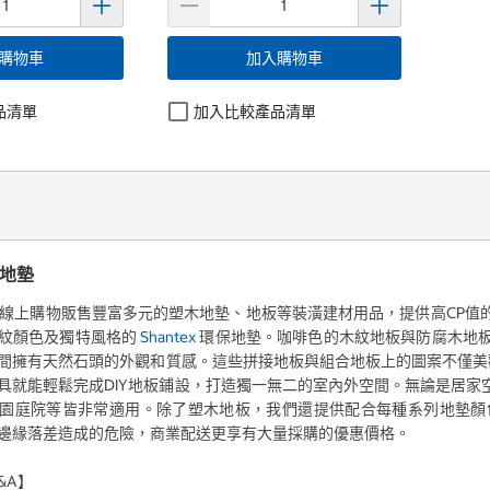
購物車
加入購物車
品清單
加入比較產品清單
、地墊
好市多線上購物販售豐富多元的塑木地墊、地板等裝潢建材用品，提供高CP
紋顏色及獨特風格的
Shantex
環保地墊。咖啡色的木紋地板與防腐木地
間擁有天然石頭的外觀和質感。這些拼接地板與組合地板上的圖案不僅美
具就能輕鬆完成DIY地板鋪設，打造獨一無二的室內外空間。無論是居
園庭院等皆非常適用。除了塑木地板，我們還提供配合每種系列地墊顏
邊緣落差造成的危險，商業配送更享有大量採購的優惠價格。
&A】