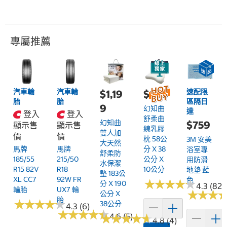
專屬推薦
汽車輪
汽車輪
速配限
$1,19
$899
胎
胎
區隔日
9
幻知曲
達
登入
登入
舒柔曲
幻知曲
$759
顯示售
顯示售
線乳膠
雙人加
價
價
枕 58公
3M 安美
大天然
馬牌
馬牌
分 X 38
浴室專
舒柔防
185/55
215/50
公分 X
用防滑
水保潔
R15 82V
R18
10公分
地墊 藍
墊 183公
XL CC7
92W FR
色
★
★
★
★
★
★
★
★
★
★
分 X 190
4.3 (82)
輪胎
UX7 輪
★
★
★
★
★
★
公分 X
胎
★
★
★
★
★
★
★
★
★
★
38公分
4.3 (6)
★
★
★
★
★
★
★
★
★
★
★
★
4.6 (5)
★
★
★
★
★
★
★
★
4.8 (4)