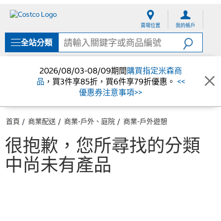
跳
跳
至
至
賣場位置
我的帳戶
內
導
容
覽
全站分類
選
單
2026/08/03-08/09期間
購買指定米森商
品
，買3件享85折，買6件享79折優惠。
<<
優惠券注意事項>>
首頁
商業配送
商業-戶外、庭院
商業-戶外遊憩
很抱歉，您所尋找的分類
中尚未有產品