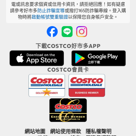
電或訊息要求個資或信用卡資訊，請拒絕回應！如有疑慮
請參考好市多
防止詐騙宣導
或撥打165防詐騙專線。登入購
物時將
啟動帳號雙重驗證
以保障您自身帳戶安全。
下載COSTCO好市多APP
COSTCO會員卡
網站地圖
網站使用條款
隱私權聲明